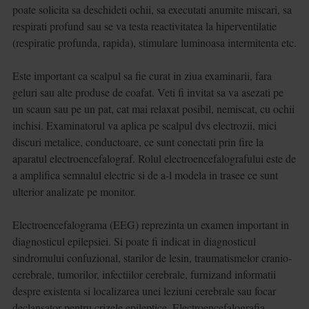
poate solicita sa deschideti ochii, sa executati anumite miscari, sa
respirati profund sau se va testa reactivitatea la hiperventilatie
(respiratie profunda, rapida), stimulare luminoasa intermitenta etc.
Este important ca scalpul sa fie curat in ziua examinarii, fara
geluri sau alte produse de coafat. Veti fi invitat sa va asezati pe
un scaun sau pe un pat, cat mai relaxat posibil, nemiscat, cu ochii
inchisi. Examinatorul va aplica pe scalpul dvs electrozii, mici
discuri metalice, conductoare, ce sunt conectati prin fire la
aparatul electroencefalograf. Rolul electroencefalografului este de
a amplifica semnalul electric si de a-l modela in trasee ce sunt
ulterior analizate pe monitor.
Electroencefalograma (EEG) reprezinta un examen important in
diagnosticul epilepsiei. Si poate fi indicat in diagnosticul
sindromului confuzional, starilor de lesin, traumatismelor cranio-
cerebrale, tumorilor, infectiilor cerebrale, furnizand informatii
despre existenta si localizarea unei leziuni cerebrale sau focar
declansator pentru crizele epileptice. Electroencefalografia