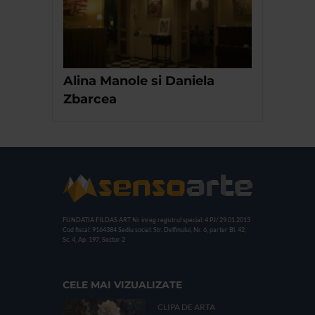
Alina Manole si Daniela
Zbarcea
FUNDATIA FILDAS ART
Nr inreg registrul special: 4 PJ/ 29.01.2013
Cod fiscal: 9164384
Sediu social: Str. Delfinului, Nr. 6, parter Bl. 42,
Sc. 4, Ap. 197, Sector 2
CELE MAI VIZUALIZATE
CLIPA DE ARTA