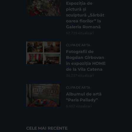
Expoziția de
pictură și
sculptură „Sărbăt
oarea florilor” la
Galeria Romană
62.735 vizualizari
CLIPA DE ARTA
Fotografii de
Bogdan Gîrbovan
în expoziția HOME
de la Vila Catena
16.217 vizualizari
CLIPA DE ARTA
Albumul de artă
“Paris Pallady”
6.602 vizualizari
CELE MAI RECENTE