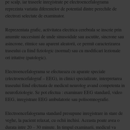
pe scalp, iar traseele inregistrate pe electroencefalograma
reprezinta variatia diferentelor de potential dintre perechile de
electrozi selectate de examinator.
Reprezentata grafic, activitatea electrica cerebrala se inscrie prin
anumite succesiuni de unde sinusoidale sau ascutite, sincrone sau
asincrone, ritmice sau aparent aleatorii, ce permit caracterizarea
traseului ca fiind fiziologic (normal) sau cu modificari lezionale
ori iritative (patologic).
Electroencefalograma se efectueaza cu aparate speciale
(electroencefalograf – EEG), in clinici specializate, interpretarea
traseului fiind efectuata de medicul neurolog avand competenta in
neurofiziologie. Se pot efectua : examinare EEG standard, video
EEG, inregistrare EEG ambulatorie sau polisomnografie.
Electroencefalograma standard presupune inregistrare in stare de
veghe, la pacient relaxat, cu ochii inchisi. Aceasta poate avea o
durata intre 20 – 30 minute. In timpul examinarii, medicul va