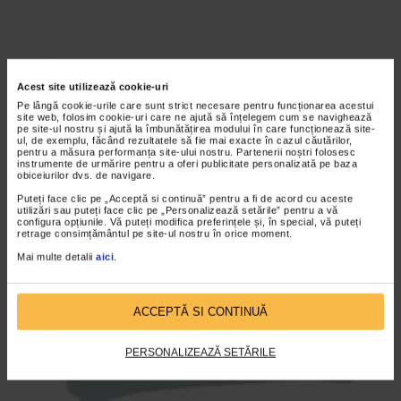
Acest site utilizează cookie-uri
Pe lângă cookie-urile care sunt strict necesare pentru funcționarea acestui
site web, folosim cookie-uri care ne ajută să înțelegem cum se navighează
pe site-ul nostru și ajută la îmbunătățirea modului în care funcționează site-
ul, de exemplu, făcând rezultatele să fie mai exacte în cazul căutărilor,
pentru a măsura performanța site-ului nostru. Partenerii noștri folosesc
instrumente de urmărire pentru a oferi publicitate personalizată pe baza
ARTICOLE ASEMANATOARE
obiceiurilor dvs. de navigare.
Puteți face clic pe „Acceptă si continuă” pentru a fi de acord cu aceste
utilizări sau puteți face clic pe „Personalizează setările” pentru a vă
VIDEO
configura opțiunile. Vă puteți modifica preferințele și, în special, vă puteți
retrage consimțământul pe site-ul nostru în orice moment.
Mai multe detalii
aici
.
ACCEPTĂ SI CONTINUĂ
PERSONALIZEAZĂ SETĂRILE