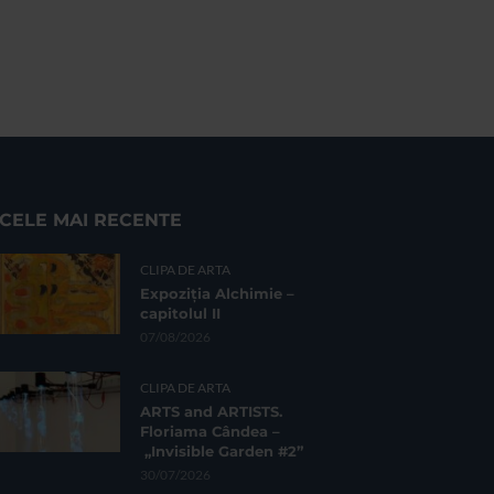
CELE MAI RECENTE
CLIPA DE ARTA
Expoziția Alchimie –
capitolul II
07/08/2026
CLIPA DE ARTA
ARTS and ARTISTS.
Floriama Cândea –
„Invisible Garden #2”
30/07/2026