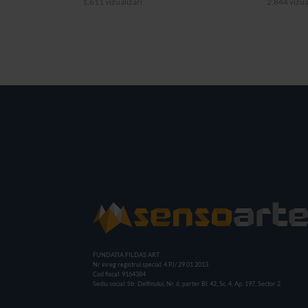
1.611 vizualizari
2.844 vizua
FUNDATIA FILDAS ART
Nr inreg registrul special: 4 PJ/ 29.01.2013
Cod fiscal: 9164384
Sediu social: Str. Delfinului, Nr. 6, parter Bl. 42, Sc. 4, Ap. 197, Sector 2