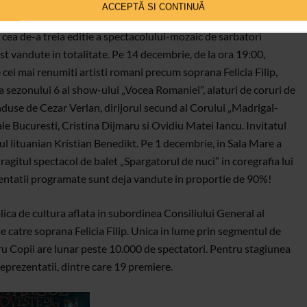
ACCEPTĂ SI CONTINUĂ
cea de-a treia editie a spectacolului-mozaic de sarbatori
st vandute in totalitate. Pe 14 decembrie, de la ora 19:00,
e cei mai renumiti artisti romani precum soprana Felicia Filip,
a sezonului 6 al show-ului „Vocea Romaniei”, alaturi de coruri de
use de Cezar Verlan, dirijorul secund al Corului „Madrigal-
le Bucuresti, Cristina Dijmaru si Ovidiu Matei Iancu. Invitatul
orul lituanian Kristian Benedikt. Pe 1 decembrie, in Sala Mare a
gitul spectacol de balet „Spargatorul de nuci” in coregrafia lui
rezentatii programate sunt deja vandute in proportie de 90%!
ica de cultura aflata in subordinea Consiliului General al
 catre soprana Felicia Filip. Unica in lume prin segmentul de
ru Copii are lunar peste 10.000 de spectatori. Pentru stagiunea
prezentatii, dintre care 19 premiere.