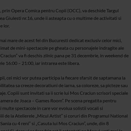
ei, prin Opera Comica pentru Copii (OCC), va deschide Targul
ea Giulesti nr.16, unde ii asteapta cu o multime de activitati si
e lor.
 mai mare de acest fel din Bucuresti dedicat exclusiv celor mici,
 animat de mini-spectacole pe gheata cu personajele indragite ale
Craciun” va fi deschis zilnic pana pe 31 decembrie, in weekend de
le 16:00 – 21:00, iar intrarea este libera.
i, cei mici vor putea participa la fiecare sfarsit de saptamana la
litatea sa creeze decoratiuni de iarna, sa coloreze, sa picteze sau
e. Copiii sunt invitati sa ii scrie lui Mos Craciun scrisori speciale
 la „Camera de Joaca – Games Room”. Pe scena pregatita pentru
multe spectacole in care vor evolua solistii vocali si
i de la Atelierele „Micul Artist” si coruri din Programul National
Sania cu 4 reni” si „Casuta lui Mos Craciun”, unde, din 8
! Si, daca vi se face frig cat il asteptati pe Mosul, veti gasi la