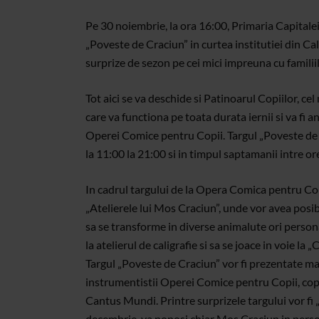
Pe 30 noiembrie, la ora 16:00, Primaria Capital
„Poveste de Craciun” in curtea institutiei din Cal
surprize de sezon pe cei mici impreuna cu familiil
Tot aici se va deschide si Patinoarul Copiilor, cel
care va functiona pe toata durata iernii si va fi
Operei Comice pentru Copii. Targul „Poveste de 
la 11:00 la 21:00 si in timpul saptamanii intre ore
In cadrul targului de la Opera Comica pentru Copi
„Atelierele lui Mos Craciun”, unde vor avea posibi
sa se transforme in diverse animalute ori personaj
la atelierul de caligrafie si sa se joace in voie
Targul „Poveste de Craciun” vor fi prezentate mai 
instrumentistii Operei Comice pentru Copii, copii
Cantus Mundi. Printre surprizele targului vor fi „
decembrie, va poposi chiar Mos Craciun in persoana