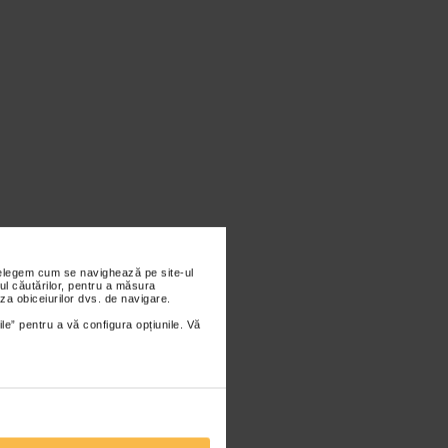
nțelegem cum se navighează pe site-ul
ul căutărilor, pentru a măsura
za obiceiurilor dvs. de navigare.
ile” pentru a vă configura opțiunile. Vă