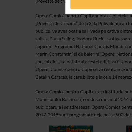
„Poveste de craciun” Sold Out
Opera Comica pentru Copii anunta ca biletele la 
„Poveste de Craciun” de la Sala Polivalenta au fo
publicul va avea ocazia sa ii vada pe cativa dintr
solista Paula Seling, Teodora Buciu, castigatoare
copii din Programul National Cantus Mundi, cond
Marin Constantin” si de balerinii Operei Nationa
special din strainatate al acestei editii va fi ten
Operei Comice pentru Copii se va reintoarce indra
Catalin Caracas, la care biletele la cele 14 rep
Opera Comica pentru Copii este o institutie publ
Municipiului Bucuresti, condusa din anul 2014 de
public caruia i se adreseaza, Opera Comica pent
2017-2018 sunt programate deja peste 500 de re