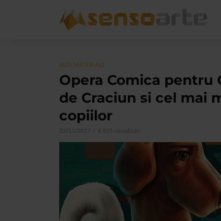
ALTE MATERIALE
Opera Comica pentru C
de Craciun si cel mai 
copiilor
22/11/2017
8.835 vizualizari