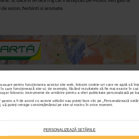
de sezon, fierbinti si aromate.
Copii este spectacolul de teatru „Onix si Barton”, in regia Anei
alii UnderGrant pe 2 si 3 decembrie. Spectacolul este cel de-al
necesare pentru funcționarea acestui site web, folosim cookie-uri care ne ajută să î
 în care funcționează site-ul, de exemplu, făcând rezultatele să fie mai exacte în caz
entru tinerii creatori „Stagiunea UnderGrant”, derulat anul trecut
 noștri folosesc instrumente de urmărire pentru a oferi publicitate personalizată pe ba
ite, a unui caine vagabond si a prietenilor lor, „Onix si Barton”
 pentru a fi de acord cu aceste utilizări sau puteți face clic pe „Personalizează setăr
ial, vă puteți retrage consimțământul pe site-ul nostru în orice moment.
 de empatie si toleranta, privind la discrepantele sociale pe care
 Craciun Lambru si actorii vor spune aceasta poveste cu ajutorul
sonajele fiind alcatuite din materiale reciclabile.
PERSONALIZEAZĂ SETĂRILE