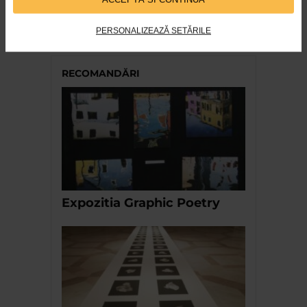
MNAR – EVOCARE DOINA PAULEANU
PERSONALIZEAZĂ SETĂRILE
2.948 vizualizari
RECOMANDĂRI
Expozitia Graphic Poetry