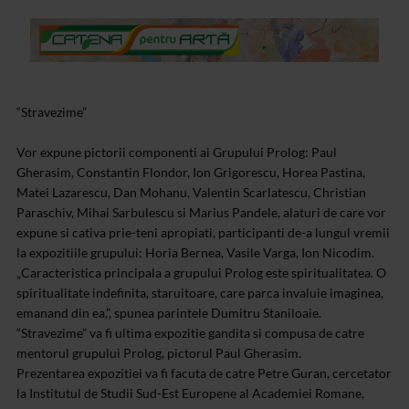
“Stravezime”
Vor expune pictorii componenti ai Grupului Prolog: Paul
Gherasim, Constantin Flondor, Ion Grigorescu, Horea Pastina,
Matei Lazarescu, Dan Mohanu, Valentin Scarlatescu, Christian
Paraschiv, Mihai Sarbulescu si Marius Pandele, alaturi de care vor
expune si cativa prie-teni apropiati, participanti de-a lungul vremii
la expozitiile grupului: Horia Bernea, Vasile Varga, Ion Nicodim.
„Caracteristica principala a grupului Prolog este spiritualitatea. O
spiritualitate indefinita, staruitoare, care parca invaluie imaginea,
emanand din ea,”, spunea parintele Dumitru Staniloaie.
“Stravezime” va fi ultima expozitie gandita si compusa de catre
mentorul grupului Prolog, pictorul Paul Gherasim.
Prezentarea expozitiei va fi facuta de catre Petre Guran, cercetator
la Institutul de Studii Sud-Est Europene al Academiei Romane,