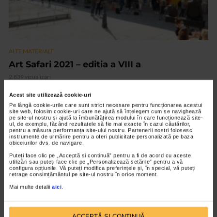
ALTE MATERIALE
Art Safari 2021 – editia a VIII a
2.839 vizualizari
Acest site utilizează cookie-uri
VIDEO
Pe lângă cookie-urile care sunt strict necesare pentru funcționarea acestui
site web, folosim cookie-uri care ne ajută să înțelegem cum se navighează
pe site-ul nostru și ajută la îmbunătățirea modului în care funcționează site-
ul, de exemplu, făcând rezultatele să fie mai exacte în cazul căutărilor,
pentru a măsura performanța site-ului nostru. Partenerii noștri folosesc
instrumente de urmărire pentru a oferi publicitate personalizată pe baza
obiceiurilor dvs. de navigare.
Puteți face clic pe „Acceptă si continuă” pentru a fi de acord cu aceste
utilizări sau puteți face clic pe „Personalizează setările” pentru a vă
configura opțiunile. Vă puteți modifica preferințele și, în special, vă puteți
retrage consimțământul pe site-ul nostru în orice moment.
Mai multe detalii
aici
.
ALTE MATERIALE
ACCEPTĂ SI CONTINUĂ