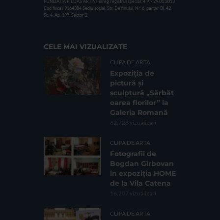
FUNDATIA FILDAS ART
Nr inreg registrul special: 4 PJ/ 29.01.2013
Cod fiscal: 9164384
Sediu social: Str. Delfinului, Nr. 6, parter Bl. 42,
Sc. 4, Ap. 197, Sector 2
CELE MAI VIZUALIZATE
CLIPA DE ARTA
Expoziția de
pictură și
sculptură „Sărbăt
oarea florilor” la
Galeria Romană
62.728 vizualizari
CLIPA DE ARTA
Fotografii de
Bogdan Gîrbovan
în expoziția HOME
de la Vila Catena
16.207 vizualizari
CLIPA DE ARTA