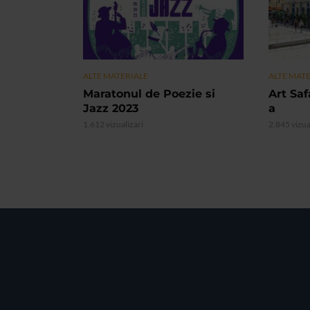
ALTE MATERIALE
ALTE MAT
Maratonul de Poezie si
Art Safa
Jazz 2023
a
1.612 vizualizari
2.845 vizua