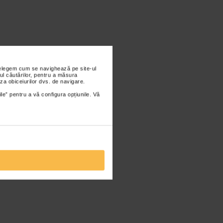
nțelegem cum se navighează pe site-ul
ul căutărilor, pentru a măsura
za obiceiurilor dvs. de navigare.
ile” pentru a vă configura opțiunile. Vă