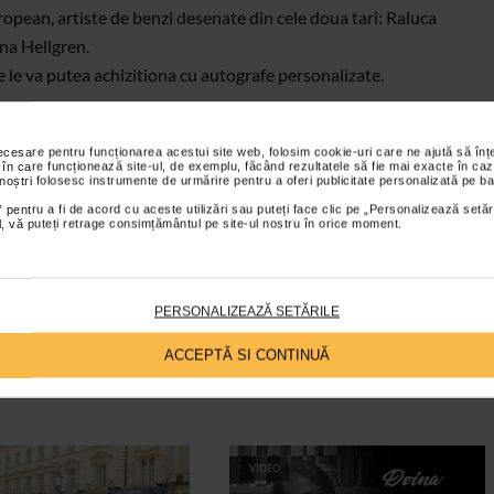
uropean, artiste de benzi desenate din cele doua tari: Raluca
na Hellgren.
are le va putea achizitiona cu autografe personalizate.
ian Cioroianu, decanul Facultatii de Istorie.
necesare pentru funcționarea acestui site web, folosim cookie-uri care ne ajută să î
 în care funcționează site-ul, de exemplu, făcând rezultatele să fie mai exacte în caz
 noștri folosesc instrumente de urmărire pentru a oferi publicitate personalizată pe ba
 pentru a fi de acord cu aceste utilizări sau puteți face clic pe „Personalizează setăr
ial, vă puteți retrage consimțământul pe site-ul nostru în orice moment.
PERSONALIZEAZĂ SETĂRILE
ACCEPTĂ SI CONTINUĂ
VIDEO