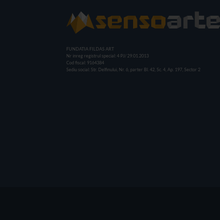
FUNDATIA FILDAS ART
Nr inreg registrul special: 4 PJ/ 29.01.2013
Cod fiscal: 9164384
Sediu social: Str. Delfinului, Nr. 6, parter Bl. 42, Sc. 4, Ap. 197, Sector 2