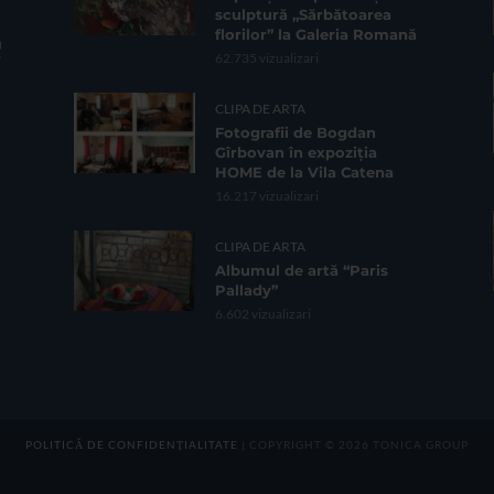
sculptură „Sărbătoarea
florilor” la Galeria Romană
62.735 vizualizari
CLIPA DE ARTA
Fotografii de Bogdan
Gîrbovan în expoziția
HOME de la Vila Catena
16.217 vizualizari
CLIPA DE ARTA
Albumul de artă “Paris
Pallady”
6.602 vizualizari
POLITICĂ DE CONFIDENȚIALITATE
| COPYRIGHT © 2026 TONICA GROUP