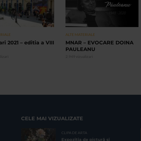
ERIALE
ALTE MATERIALE
ri 2021 – editia a VIII
MNAR – EVOCARE DOINA
PAULEANU
lizari
2.949 vizualizari
CELE MAI VIZUALIZATE
CLIPA DE ARTA
Expoziția de pictură și