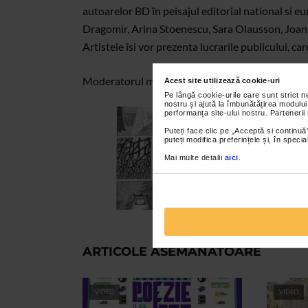
autoarelor BD în peisajul editorial national si e
Dragomir, Arina Stoenescu, Sara Olausson, Joan
Artistele îsi vor prezenta lucrarile publicului, c
Moderatorul manifestarii va fi prof. univ. dr. Adr
Acest site utilizează cookie-uri
Pe lângă cookie-urile care sunt strict 
nostru și ajută la îmbunătățirea modului
performanța site-ului nostru. Partenerii
Puteți face clic pe „Acceptă si continuă”
puteți modifica preferințele și, în spec
Mai multe detalii
aici
.
ARTICOLE ASEMANATOARE
VIDEO
VIDEO