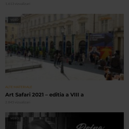
1.613 vizualizari
VIDEO
ALTE MATERIALE
Art Safari 2021 – editia a VIII a
2.845 vizualizari
VIDEO