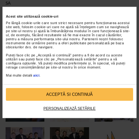
SA
Felicitari Catena Racing Team pentru binemeritata distinctie si
Acest site utilizează cookie-uri
pentru exceptionalele performante realizate si in anul
Pe lângă cookie-urile care sunt strict necesare pentru funcționarea acestui
site web, folosim cookie-uri care ne ajută să înțelegem cum se navighează
competitional 2017!
pe site-ul nostru și ajută la îmbunătățirea modului în care funcționează site-
ul, de exemplu, făcând rezultatele să fie mai exacte în cazul căutărilor,
pentru a măsura performanța site-ului nostru. Partenerii noștri folosesc
instrumente de urmărire pentru a oferi publicitate personalizată pe baza
obiceiurilor dvs. de navigare.
Puteți face clic pe „Acceptă si continuă” pentru a fi de acord cu aceste
utilizări sau puteți face clic pe „Personalizează setările” pentru a vă
configura opțiunile. Vă puteți modifica preferințele și, în special, vă puteți
retrage consimțământul pe site-ul nostru în orice moment.
Mai multe detalii
aici
.
ACCEPTĂ SI CONTINUĂ
PERSONALIZEAZĂ SETĂRILE