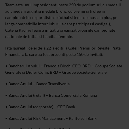
Team este unul impresionant: peste 250 de podiumuri, cu medalii
aur, medalii argint si medalii bronz, cu premii si trofee in
campionatele corporatiste de fotbal si tenis de masa. In plus, pe
langa competitiile intercluburi la care participa (si castiga!),
Catena Racing Team a initiat ti organizat propriile campionate
nationale de fotbal si handbal feminin.
Iata laureatii celei de-a 22-a editii a Galei Premiilor Revistei Piata
Financiara la care au fost prezenti peste 150 de invitati:
• Bancherul Anului – Francois Bloch, CEO, BRD – Groupe Societe
Generale si Didier Colin, BRD – Groupe Societe Generale
• Banca Anului – Banca Transilvania
• Banca Anului (retail) – Banca Comerciala Romana
• Banca Anului (corporate) – CEC Bank
• Banca Anului Risk Management – Raiffeisen Bank