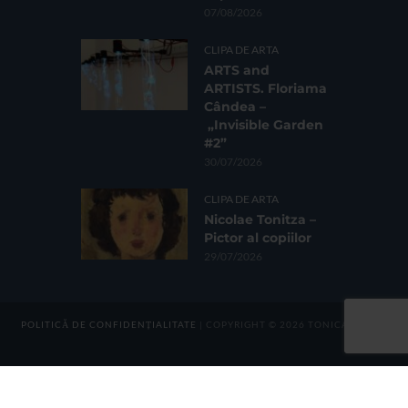
07/08/2026
CLIPA DE ARTA
ARTS and
ARTISTS. Floriama
Cândea –
„Invisible Garden
#2”
30/07/2026
CLIPA DE ARTA
Nicolae Tonitza –
Pictor al copiilor
29/07/2026
POLITICĂ DE CONFIDENȚIALITATE
| COPYRIGHT © 2026 TONICA GROUP