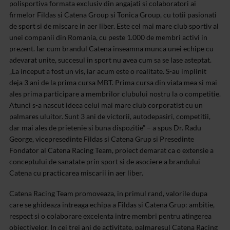
polisportiva formata exclusiv din angajati si colaboratori ai
firmelor Fildas si Catena Group si Tonica Group, cu totii pasionati
de sport si de miscare in aer liber. Este cel mai mare club sportiv al
unei companii din Romania, cu peste 1.000 de membri activi in
prezent. Iar cum brandul Catena inseamna munca unei echipe cu
adevarat unite, succesul in sport nu avea cum sa se lase asteptat.
„La inceput a fost un vis, iar acum este o realitate. S-au implinit
deja 3 ani de la prima cursa MBT. Prima cursa din viata mea si mai
ales prima participare a membrilor clubului nostru la o competitie.
Atunci s-a nascut ideea celui mai mare club corporatist cu un
palmares uluitor. Sunt 3 ani de victorii, autodepasiri, competitii,
dar mai ales de prietenie si buna dispozitie” – a spus Dr. Radu
George, vicepresedinte Fildas si Catena Grup si Presedinte
Fondator al Catena Racing Team, proiect demarat ca o extensie a
conceptului de sanatate prin sport si de asociere a brandului
Catena cu practicarea miscarii in aer liber.
Catena Racing Team promoveaza, in primul rand, valorile dupa
care se ghideaza intreaga echipa a Fildas si Catena Grup: ambitie,
respect si o colaborare excelenta intre membri pentru atingerea
obiectivelor. In cei trei ani de activitate, palmaresul Catena Racing