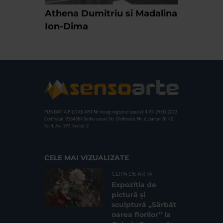
Athena Dumitriu si Madalina
Ion-Dima
FUNDATIA FILDAS ART
Nr inreg registrul special: 4 PJ/ 29.01.2013
Cod fiscal: 9164384
Sediu social: Str. Delfinului, Nr. 6, parter Bl. 42,
Sc. 4, Ap. 197, Sector 2
CELE MAI VIZUALIZATE
CLIPA DE ARTA
Expoziția de
pictură și
sculptură „Sărbăt
oarea florilor” la