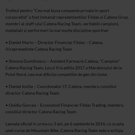
Trofeul pentru “Cea mai buna companie privata in sport
corporatist” a fost inmanat reprezentantilor Fildas si Catena Grup,
membri ai staff-ului Catena Racing Team, veritabili campioni,
medaliati si performeri la mai multe discipline sportive:
• Daniel Marin – Director Financiar Fildas – Catena,
Vicepresedinte Catena Racing Team
• Simona Dumitrescu – Asistent Farmacie Catena, “Campion”
Catena Racing Team, Locul II la editia 2017 a Maratonului de la
Polul Nord, cea mai dificila competitie de gen din lume
• Daniel Ionita – Coordonator I.T. Catena, membru consiliul
director Catena Racing Team
• Ovidiu Gorcea – Economist Financiar Fildas Trading, membru
consiliul director Catena Racing Team
Lansata oficial in urma cu 3 ani, pe 6 septembrie 2014, cu ocazia
unei curse de Mountain Bike, Catena Racing Team este o echipa