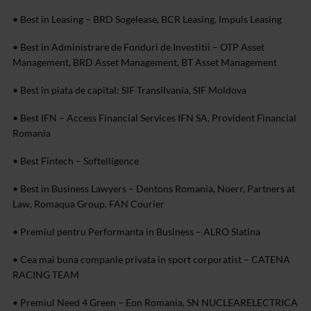
• Best in Leasing – BRD Sogelease, BCR Leasing, Impuls Leasing
• Best in Administrare de Fonduri de Investitii – OTP Asset
Management, BRD Asset Management, BT Asset Management
• Best in piata de capital: SIF Transilvania, SIF Moldova
• Best IFN – Access Financial Services IFN SA, Provident Financial
Romania
• Best Fintech – Softelligence
• Best in Business Lawyers – Dentons Romania, Noerr, Partners at
Law, Romaqua Group, FAN Courier
• Premiul pentru Performanta in Business – ALRO Slatina
• Cea mai buna companie privata in sport corporatist – CATENA
RACING TEAM
• Premiul Need 4 Green – Eon Romania, SN NUCLEARELECTRICA