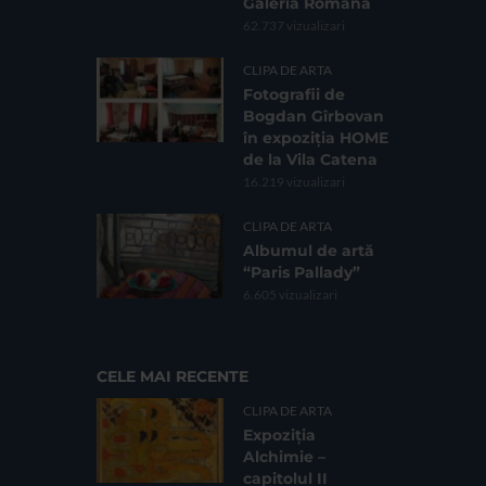
Galeria Romană
62.737 vizualizari
CLIPA DE ARTA
Fotografii de
Bogdan Gîrbovan
în expoziția HOME
de la Vila Catena
16.219 vizualizari
CLIPA DE ARTA
Albumul de artă
“Paris Pallady”
6.605 vizualizari
CELE MAI RECENTE
CLIPA DE ARTA
Expoziția
Alchimie –
capitolul II