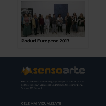
Poduri Europene 2017
FUNDATIA FILDAS ART
Nr inreg registrul special: 4 PJ/ 29.01.2013
Cod fiscal: 9164384
Sediu social: Str. Delfinului, Nr. 6, parter Bl. 42,
Sc. 4, Ap. 197, Sector 2
CELE MAI VIZUALIZATE