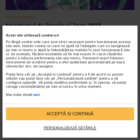
ALTE MATERIALE
Maratonul de Poezie si Jazz 2023
1.611 vizualizari
Acest site utilizează cookie-uri
Pe lângă cookie-urile care sunt strict necesare pentru funcționarea acestui
site web, folosim cookie-uri care ne ajută să înțelegem cum se navighează
pe site-ul nostru și ajută la îmbunătățirea modului în care funcționează site-
VIDEO
ul, de exemplu, făcând rezultatele să fie mai exacte în cazul căutărilor,
pentru a măsura performanța site-ului nostru. Partenerii noștri folosesc
instrumente de urmărire pentru a oferi publicitate personalizată pe baza
obiceiurilor dvs. de navigare.
Puteți face clic pe „Acceptă si continuă” pentru a fi de acord cu aceste
utilizări sau puteți face clic pe „Personalizează setările” pentru a vă
configura opțiunile. Vă puteți modifica preferințele și, în special, vă puteți
retrage consimțământul pe site-ul nostru în orice moment.
Mai multe detalii
aici
.
ACCEPTĂ SI CONTINUĂ
ALTE MATERIALE
PERSONALIZEAZĂ SETĂRILE
Art Safari 2021 – editia a VIII a