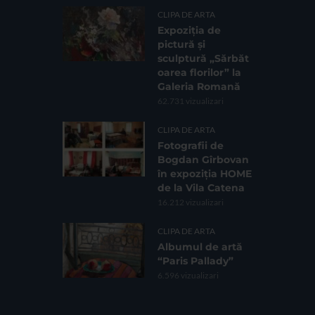
CLIPA DE ARTA
Expoziția de
pictură și
sculptură „Sărbăt
oarea florilor” la
Galeria Romană
62.731 vizualizari
CLIPA DE ARTA
Fotografii de
Bogdan Gîrbovan
în expoziția HOME
de la Vila Catena
16.212 vizualizari
CLIPA DE ARTA
Albumul de artă
“Paris Pallady”
6.596 vizualizari