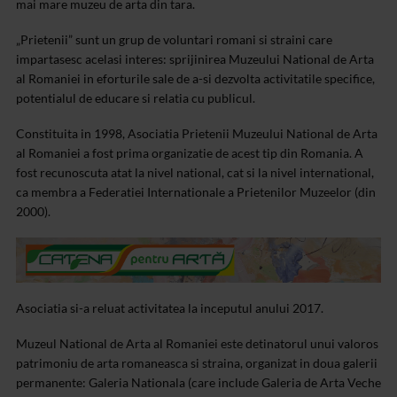
mai mare muzeu de arta din tara.
„Prietenii” sunt un grup de voluntari romani si straini care
impartasesc acelasi interes: sprijinirea Muzeului National de Arta
al Romaniei in eforturile sale de a-si dezvolta activitatile specifice,
potentialul de educare si relatia cu publicul.
Constituita in 1998, Asociatia Prietenii Muzeului National de Arta
al Romaniei a fost prima organizatie de acest tip din Romania. A
fost recunoscuta atat la nivel national, cat si la nivel international,
ca membra a Federatiei Internationale a Prietenilor Muzeelor (din
2000).
Asociatia si-a reluat activitatea la inceputul anului 2017.
Muzeul National de Arta al Romaniei este detinatorul unui valoros
patrimoniu de arta romaneasca si straina, organizat in doua galerii
permanente: Galeria Nationala (care include Galeria de Arta Veche