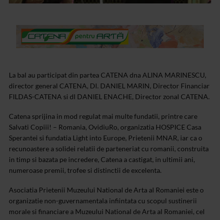
La bal au participat din partea CATENA dna ALINA MARINESCU,
director general CATENA, Dl. DANIEL MARIN, Director Financiar
FILDAS-CATENA si dl DANIEL ENACHE, Director zonal CATENA.
Catena sprijina in mod regulat mai multe fundatii, printre care
Salvati Copiii! – Romania, OvidiuRo, organizatia HOSPICE Casa
Sperantei si fundatia Light into Europe, Prietenii MNAR, iar ca o
recunoastere a solidei relatii de parteneriat cu romanii, construita
in timp si bazata pe incredere, Catena a castigat, in ultimii ani,
numeroase premii, trofee si distinctii de excelenta.
Asociatia Prietenii Muzeului National de Arta al Romaniei este o
organizatie non-guvernamentala infiintata cu scopul sustinerii
morale si financiare a Muzeului National de Arta al Romaniei, cel