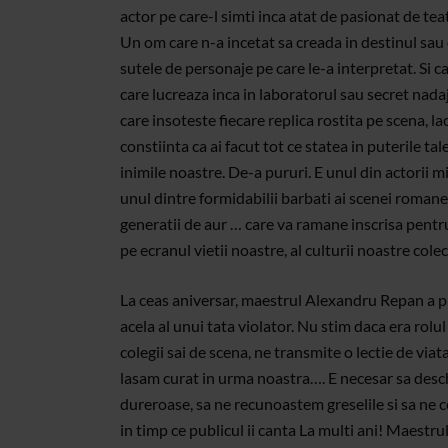
actor pe care-l simti inca atat de pasionat de teat
Un om care n-a incetat sa creada in destinul sau 
sutele de personaje pe care le-a interpretat. Si c
care lucreaza inca in laboratorul sau secret nadaj
care insoteste fiecare replica rostita pe scena, la
constiinta ca ai facut tot ce statea in puterile t
inimile noastre. De-a pururi. E unul din actorii mi
unul dintre formidabilii barbati ai scenei romanes
generatii de aur … care va ramane inscrisa pentru
pe ecranul vietii noastre, al culturii noastre colec
La ceas aniversar, maestrul Alexandru Repan a pr
acela al unui tata violator. Nu stim daca era rolul 
colegii sai de scena, ne transmite o lectie de via
lasam curat in urma noastra…. E necesar sa desch
dureroase, sa ne recunoastem greselile si sa ne c
in timp ce publicul ii canta La multi ani! Maestr