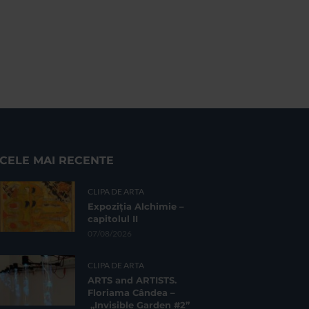
CELE MAI RECENTE
CLIPA DE ARTA
Expoziția Alchimie –
capitolul II
07/08/2026
CLIPA DE ARTA
ARTS and ARTISTS.
Floriama Cândea –
„Invisible Garden #2”