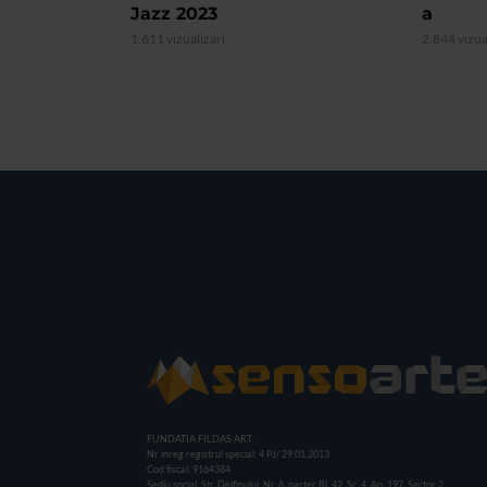
Jazz 2023
a
1.611 vizualizari
2.844 vizua
FUNDATIA FILDAS ART
Nr inreg registrul special: 4 PJ/ 29.01.2013
Cod fiscal: 9164384
Sediu social: Str. Delfinului, Nr. 6, parter Bl. 42, Sc. 4, Ap. 197, Sector 2