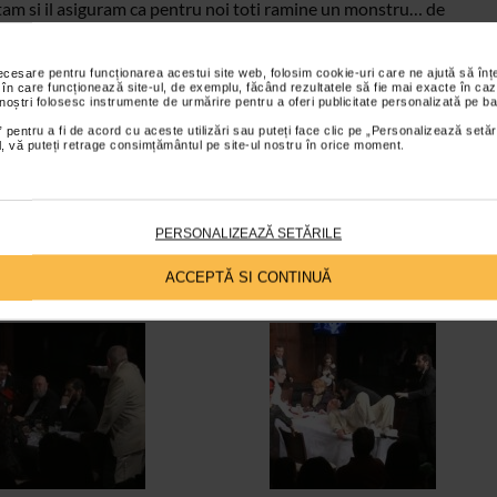
rtam si il asiguram ca pentru noi toti ramine un monstru… de
raj, incredere si nu in ultimul rand, prefacerea unei meserii in
al va este oferit de
Catena.
Realizatori:
Oana Georgescu
Mihaela
necesare pentru funcționarea acestui site web, folosim cookie-uri care ne ajută să î
 în care funcționează site-ul, de exemplu, făcând rezultatele să fie mai exacte în caz
 noștri folosesc instrumente de urmărire pentru a oferi publicitate personalizată pe ba
 pentru a fi de acord cu aceste utilizări sau puteți face clic pe „Personalizează setăr
ial, vă puteți retrage consimțământul pe site-ul nostru în orice moment.
PERSONALIZEAZĂ SETĂRILE
ACCEPTĂ SI CONTINUĂ