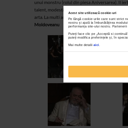
unui monstru (rolul din piesa Aniversarea). Il ie
talent, modestie, bunavointa, efort sustinut cu cu
Acest site utilizează cookie-uri
arta. La multi ani, Alexandru Repan!
Acest materi
Pe lângă cookie-urile care sunt strict 
nostru și ajută la îmbunătățirea modului
Moldoveanu
performanța site-ului nostru. Partenerii
Puteți face clic pe „Acceptă si continuă”
puteți modifica preferințele și, în spec
Mai multe detalii
aici
.