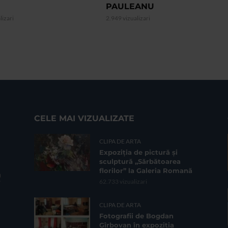
PAULEANU
lizari
2.949 vizualizari
CELE MAI VIZUALIZATE
CLIPA DE ARTA
Expoziția de pictură și
sculptură „Sărbătoarea
florilor” la Galeria Romană
62.733 vizualizari
CLIPA DE ARTA
Fotografii de Bogdan
Gîrbovan în expoziția