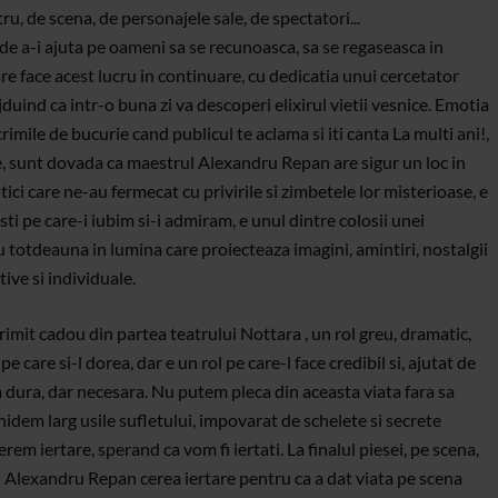
ru, de scena, de personajele sale, de spectatori...
de a-i ajuta pe oameni sa se recunoasca, sa se regaseasca in
are face acest lucru in continuare, cu dedicatia unui cercetator
duind ca intr-o buna zi va descoperi elixirul vietii vesnice. Emotia
crimile de bucurie cand publicul te aclama si iti canta La multi ani!,
ale, sunt dovada ca maestrul Alexandru Repan are sigur un loc in
tici care ne-au fermecat cu privirile si zimbetele lor misterioase, e
ti pe care-i iubim si-i admiram, e unul dintre colosii unei
 totdeauna in lumina care proiecteaza imagini, amintiri, nostalgii
tive si individuale.
imit cadou din partea teatrului Nottara , un rol greu, dramatic,
pe care si-l dorea, dar e un rol pe care-l face credibil si, ajutat de
ta dura, dar necesara. Nu putem pleca din aceasta viata fara sa
idem larg usile sufletului, impovarat de schelete si secrete
erem iertare, sperand ca vom fi iertati.
La finalul piesei, pe scena,
ul Alexandru Repan cerea iertare pentru ca a dat viata pe scena