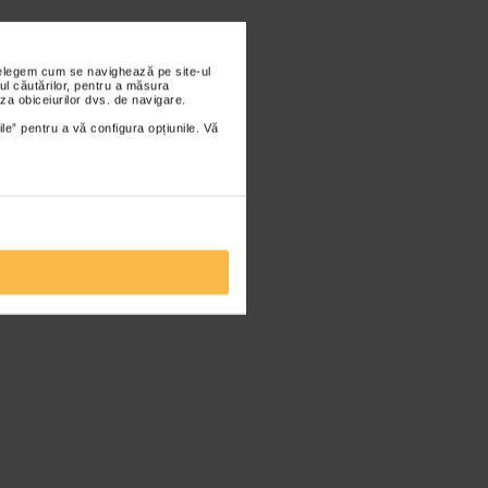
nțelegem cum se navighează pe site-ul
ul căutărilor, pentru a măsura
za obiceiurilor dvs. de navigare.
ile” pentru a vă configura opțiunile. Vă