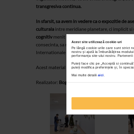
transgresiva continua.
In sfarsit, sa avem in vedere ca o expozitie de 
culturala
intre meridiane planetare, ci implicit si
cognitiv
menit sa provoace imaginarul, sa educe s
Acest site utilizează cookie-uri
consecinta, sa ne intrebam cum va intampina de as
Pe lângă cookie-urile care sunt strict 
Internationale de Arta Ceramica? (Prof.univ.dr. 
nostru și ajută la îmbunătățirea modului
performanța site-ului nostru. Partenerii
Puteți face clic pe „Acceptă si continuă”
Acest material va este oferit de Programul
Caten
puteți modifica preferințele și, în spec
Mai multe detalii
aici
.
Realizator:
Bogdana Contras
Fotografii:
Sebasti