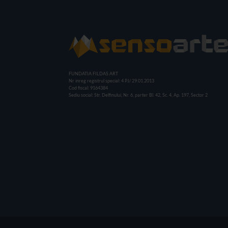
FUNDATIA FILDAS ART
Nr inreg registrul special: 4 PJ/ 29.01.2013
Cod fiscal: 9164384
Sediu social: Str. Delfinului, Nr. 6, parter Bl. 42, Sc. 4, Ap. 197, Sector 2