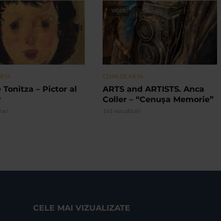
VIDEO
ARTA
CLIPA DE ARTA
 Tonitza – Pictor al
ARTS and ARTISTS. Anca
r
Coller – “Cenușa Memorie”
zari
161 vizualizari
CELE MAI VIZUALIZATE