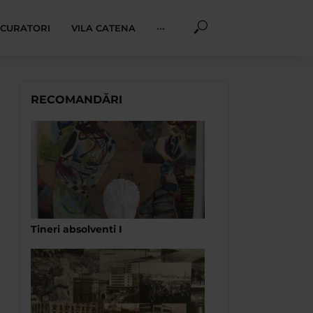
I CURATORI
VILA CATENA
···
RECOMANDĂRI
Tineri absolventi I