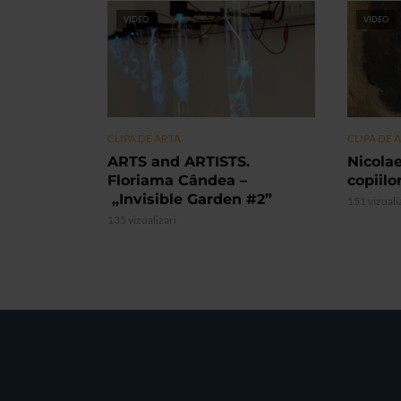
VIDEO
VIDEO
CLIPA DE ARTA
CLIPA DE 
ARTS and ARTISTS.
Nicolae
Floriama Cândea –
copiilo
„Invisible Garden #2”
151 vizuali
135 vizualizari