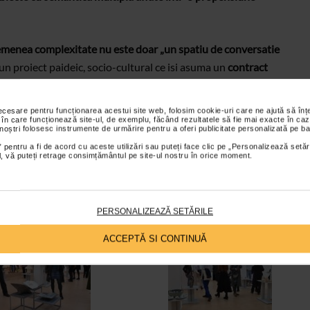
asemenea complexitate nu este doar „un spatiu de conversatie
 un proiect paideic, socio-cultural ce isi asuma un
contract
i sa modeleze sensibilitatea publicului receptor. Ar urma drept
ta data, publicul iubitor de arta cea de-a doua editie a Bienalei
necesare pentru funcționarea acestui site web, folosim cookie-uri care ne ajută să î
Cornel Ailincai, Presedinte a Fundatiei Ceramart)
 în care funcționează site-ul, de exemplu, făcând rezultatele să fie mai exacte în caz
 noștri folosesc instrumente de urmărire pentru a oferi publicitate personalizată pe ba
 pentru a fi de acord cu aceste utilizări sau puteți face clic pe „Personalizează setăr
a pentru Arta.
ial, vă puteți retrage consimțământul pe site-ul nostru în orice moment.
an Oros
PERSONALIZEAZĂ SETĂRILE
ACCEPTĂ SI CONTINUĂ