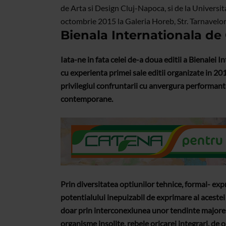
de Arta si Design Cluj-Napoca, si de la Universi
octombrie 2015 la Galeria Horeb, Str. Tarnavelor
Bienala Internationala de C
Iata-ne in fata celei de-a doua editii a Bienalei 
cu experienta primei sale editii organizate in 201
privilegiul confruntarii cu anvergura performantel
contemporane.
Prin diversitatea optiunilor tehnice, formal- ex
potentialului inepuizabil de exprimare al acestei
doar prin interconexiunea unor tendinte majore a
organisme insolite, rebele oricarei integrari, de