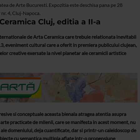
tatea de Arte Bucuresti. Expozitia este deschisa pana pe 28
 nr. 4, Cluj-Napoca.
eramica Cluj, editia a II-a
Internationale de Arta Ceramica care trebuie relationata inevitabil
3, eveniment cultural care a oferit in premiera publicului clujean,
or creative exersate la nivel planetar ale ceramicii artistice
presive si conceptuale aceasta bienala atragea atentia asupra
 arte practicate de milenii, care se manifesta in acest moment, nu
le domeniului, deja cuantificate, dar si printr-un caleidoscop de
 obiecte cu semantica multipla aflate intr-o propensiune