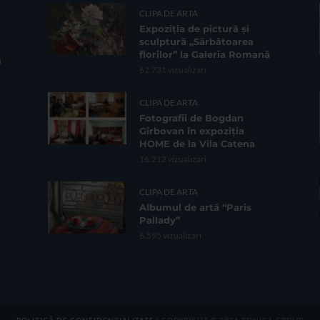
CLIPA DE ARTA
Expoziția de pictură și
sculptură „Sărbătoarea
florilor” la Galeria Romană
62.731 vizualizari
CLIPA DE ARTA
Fotografii de Bogdan
Gîrbovan în expoziția
HOME de la Vila Catena
16.212 vizualizari
CLIPA DE ARTA
Albumul de artă “Paris
Pallady”
6.595 vizualizari