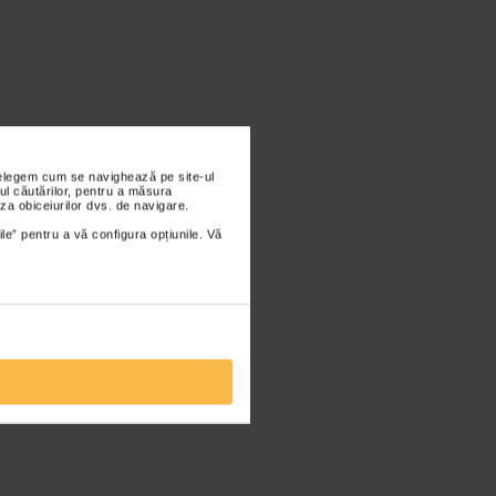
nțelegem cum se navighează pe site-ul
ul căutărilor, pentru a măsura
za obiceiurilor dvs. de navigare.
ile” pentru a vă configura opțiunile. Vă