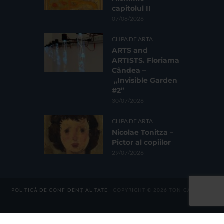
capitolul II
07/08/2026
CLIPA DE ARTA
ARTS and
ARTISTS. Floriama
Cândea –
„Invisible Garden
#2”
30/07/2026
CLIPA DE ARTA
Nicolae Tonitza –
Pictor al copiilor
29/07/2026
POLITICĂ DE CONFIDENȚIALITATE
| COPYRIGHT © 2026 TONICA GROUP