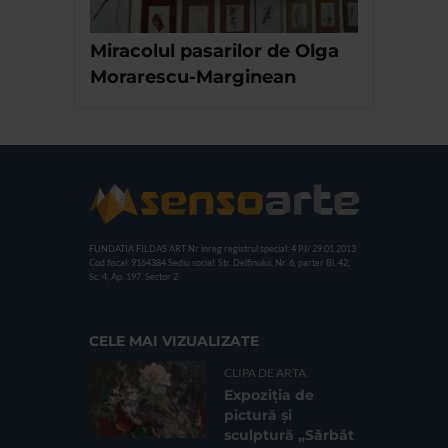
Miracolul pasarilor de Olga
Morarescu-Marginean
FUNDATIA FILDAS ART
Nr inreg registrul special: 4 PJ/ 29.01.2013
Cod fiscal: 9164384
Sediu social: Str. Delfinului, Nr. 6, parter Bl. 42,
Sc. 4, Ap. 197, Sector 2
CELE MAI VIZUALIZATE
CLIPA DE ARTA
Expoziția de
pictură și
sculptură „Sărbăt