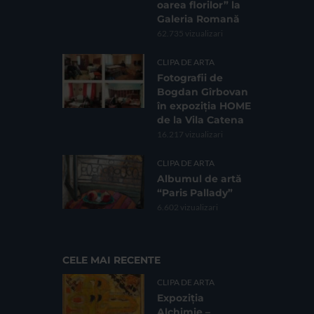
oarea florilor” la
Galeria Romană
62.735 vizualizari
CLIPA DE ARTA
Fotografii de
Bogdan Gîrbovan
în expoziția HOME
de la Vila Catena
16.217 vizualizari
CLIPA DE ARTA
Albumul de artă
“Paris Pallady”
6.602 vizualizari
CELE MAI RECENTE
CLIPA DE ARTA
Expoziția
Alchimie –