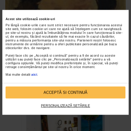
Acest site utilizează cookie-uri
Pe lângă cookie-urile care sunt strict necesare pentru funcționarea acestui
site web, folosim cookie-uri care ne ajută să înțelegem cum se navighează
pe site-ul nostru și ajută la îmbunătățirea modului în care funcționează site-
ul, de exemplu, făcând rezultatele să fie mai exacte în cazul căutărilor,
pentru a măsura performanța site-ului nostru. Partenerii noștri folosesc
instrumente de urmărire pentru a oferi publicitate personalizată pe baza
obiceiurilor dvs. de navigare.
Puteți face clic pe „Acceptă si continuă” pentru a fi de acord cu aceste
utilizări sau puteți face clic pe „Personalizează setările” pentru a vă
configura opțiunile. Vă puteți modifica preferințele și, în special, vă puteți
CLIPA DE ARTA
retrage consimțământul pe site-ul nostru în orice moment.
Nicolae Tonitza – Pictor al copiilor
Mai multe detalii
aici
.
174 vizualizari
ACCEPTĂ SI CONTINUĂ
RECOMANDĂRI
PERSONALIZEAZĂ SETĂRILE