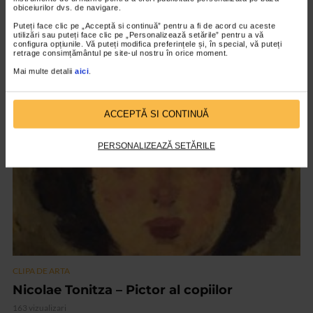
obiceiurilor dvs. de navigare.
CLIPA DE ARTA
Puteți face clic pe „Acceptă si continuă” pentru a fi de acord cu aceste
ARTS and ARTISTS. Floriama Cândea –
utilizări sau puteți face clic pe „Personalizează setările” pentru a vă
configura opțiunile. Vă puteți modifica preferințele și, în special, vă puteți
„Invisible Garden #2”
retrage consimțământul pe site-ul nostru în orice moment.
145 vizualizari
Mai multe detalii
aici
.
VIDEO
ACCEPTĂ SI CONTINUĂ
PERSONALIZEAZĂ SETĂRILE
CLIPA DE ARTA
Nicolae Tonitza – Pictor al copiilor
163 vizualizari