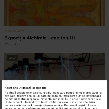
CLIPA DE ARTA
Expoziția Alchimie – capitolul II
17 vizualizari
VIDEO
Acest site utilizează cookie-uri
Pe lângă cookie-urile care sunt strict necesare pentru funcționarea acestui
site web, folosim cookie-uri care ne ajută să înțelegem cum se navighează
pe site-ul nostru și ajută la îmbunătățirea modului în care funcționează site-
ul, de exemplu, făcând rezultatele să fie mai exacte în cazul căutărilor,
pentru a măsura performanța site-ului nostru. Partenerii noștri folosesc
instrumente de urmărire pentru a oferi publicitate personalizată pe baza