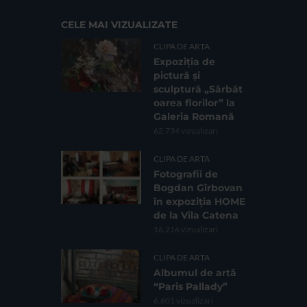
CELE MAI VIZUALIZATE
CLIPA DE ARTA
Expoziția de
pictură și
sculptură „Sărbăt
oarea florilor” la
Galeria Romană
62.734 vizualizari
CLIPA DE ARTA
Fotografii de
Bogdan Gîrbovan
în expoziția HOME
de la Vila Catena
16.216 vizualizari
CLIPA DE ARTA
Albumul de artă
“Paris Pallady”
6.601 vizualizari