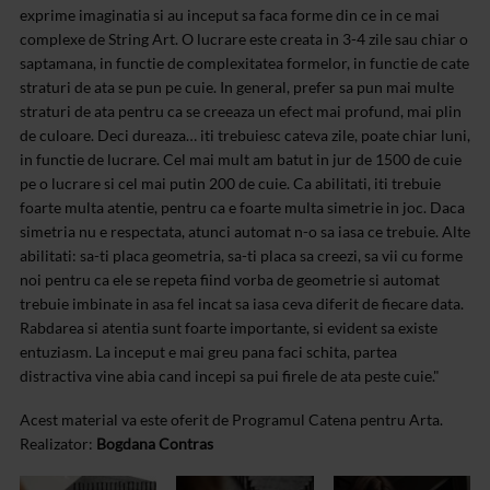
exprime imaginatia si au inceput sa faca forme din ce in ce mai
complexe de String Art.
O lucrare este creata in 3-4 zile sau chiar o
saptamana, in functie de complexitatea formelor, in functie de cate
straturi de ata se pun pe cuie. In general, prefer sa pun mai multe
straturi de ata pentru ca se creeaza un efect mai profund, mai plin
de culoare. Deci dureaza… iti trebuiesc cateva zile, poate chiar luni,
in functie de lucrare. Cel mai mult am batut in jur de 1500 de cuie
pe o lucrare si cel mai putin 200 de cuie.
Ca abilitati, iti trebuie
foarte multa atentie, pentru ca e foarte multa simetrie in joc. Daca
simetria nu e respectata, atunci automat n-o sa iasa ce trebuie. Alte
abilitati: sa-ti placa geometria, sa-ti placa sa creezi, sa vii cu forme
noi pentru ca ele se repeta fiind vorba de geometrie si automat
trebuie imbinate in asa fel incat sa iasa ceva diferit de fiecare data.
Rabdarea si atentia sunt foarte importante, si evident sa existe
entuziasm. La inceput e mai greu pana faci schita, partea
distractiva vine abia cand incepi sa pui firele de ata peste cuie."
Acest material va este oferit de Programul Catena pentru Arta.
Realizator:
Bogdana Contras