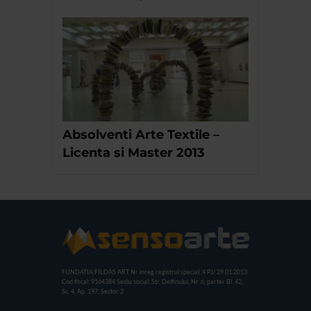
Absolventi Arte Textile –
Licenta si Master 2013
FUNDATIA FILDAS ART
Nr inreg registrul special: 4 PJ/ 29.01.2013
Cod fiscal: 9164384
Sediu social: Str. Delfinului, Nr. 6, parter Bl. 42,
Sc. 4, Ap. 197, Sector 2