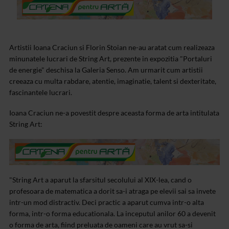
Artistii Ioana Craciun si Florin Stoian ne-au aratat cum realizeaza
minunatele lucrari de String Art, prezente in expozitia "Portaluri
de energie" deschisa la Galeria Senso. Am urmarit cum artistii
creeaza cu multa rabdare, atentie, imaginatie, talent si dexteritate,
fascinantele lucrari.
Ioana Craciun ne-a povestit despre aceasta forma de arta intitulata
String Art:
"String Art a aparut la sfarsitul secolului al XIX-lea, cand o
profesoara de matematica a dorit sa-i atraga pe elevii sai sa invete
intr-un mod distractiv. Deci practic a aparut cumva intr-o alta
forma, intr-o forma educationala. La inceputul anilor 60 a devenit
o forma de arta, fiind preluata de oameni care au vrut sa-si