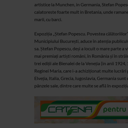
artistice la Munchen, in Germania, Stefan Popesc
calatoreste foarte mult in Bretania, unde ramane c
marii, cu barci.
Expoziția „Ștefan Popescu. Povestea călătoriilor”
Municipiului București, aduce în atenția publiculu
sa. Ștefan Popescu, deși a locuit o mare parte a vi
mai premiați artiști români, în România și în străi
trei ediții ale Bienalei de la Veneția (in anii 1924
Reginei Maria, care i-a achiziționat multe lucrări 
Elveția, Italia, Grecia, Iugoslavia, Germania sunt c
pânzele sale, dintre care multe se află în expoziți