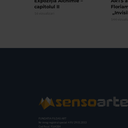
Expoziția Alchimie –
ARTS a
capitolul II
Floria
„Invis
16 vizualizari
144 vizuali
FUNDATIA FILDAS ART
Nr inreg registrul special: 4 PJ/ 29.01.2013
Cod fiscal: 9164384