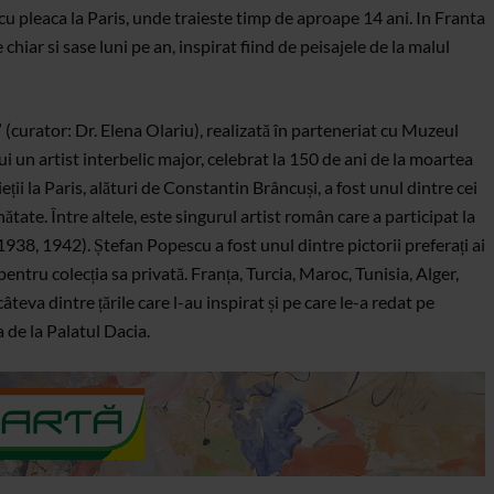
u pleaca la Paris, unde traieste timp de aproape 14 ani. In Franta
hiar si sase luni pe an, inspirat fiind de peisajele de la malul
 (curator: Dr. Elena Olariu), realizată în parteneriat cu Muzeul
i un artist interbelic major, celebrat la 150 de ani de la moartea
eții la Paris, alături de Constantin Brâncuși, a fost unul dintre cei
nătate. Între altele, este singurul artist român care a participat la
, 1938, 1942). Ștefan Popescu a fost unul dintre pictorii preferați ai
pentru colecția sa privată. Franța, Turcia, Maroc, Tunisia, Alger,
âteva dintre țările care l-au inspirat și pe care le-a redat pe
a de la Palatul Dacia.