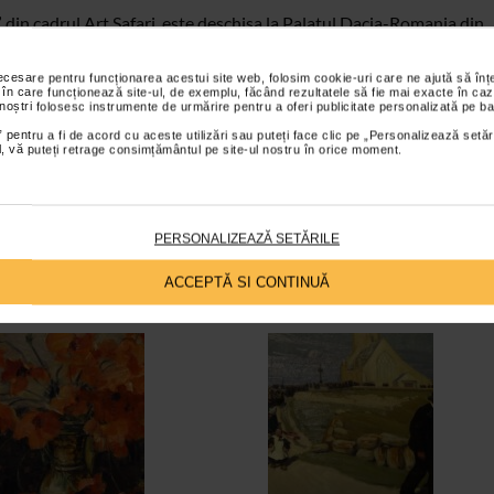
 din cadrul Art Safari, este deschisa la Palatul Dacia-Romania din
mbrie 2022.
necesare pentru funcționarea acestui site web, folosim cookie-uri care ne ajută să î
 în care funcționează site-ul, de exemplu, făcând rezultatele să fie mai exacte în caz
a pentru Arta.
Realizator:
Bogdana Contras
 noștri folosesc instrumente de urmărire pentru a oferi publicitate personalizată pe ba
 pentru a fi de acord cu aceste utilizări sau puteți face clic pe „Personalizează setăr
ial, vă puteți retrage consimțământul pe site-ul nostru în orice moment.
PERSONALIZEAZĂ SETĂRILE
ACCEPTĂ SI CONTINUĂ