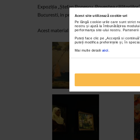
Expoziția „Ștefan Popescu. Povestea călătoriilor”
Bucuresti, in perioada 23 septembrie – 11 dece
Acest site utilizează cookie-uri
Pe lângă cookie-urile care sunt strict 
nostru și ajută la îmbunătățirea modului
Acest material va este oferit de
Programul Caten
performanța site-ului nostru. Partenerii
Puteți face clic pe „Acceptă si continuă”
puteți modifica preferințele și, în spec
Mai multe detalii
aici
.