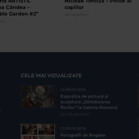
nd ARTISTS.
Nicolae Tonitza – Pictor al
ma Cândea –
copiilor
ible Garden #2”
161 vizualizari
zari
CELE MAI VIZUALIZATE
CLIPA DE ARTA
Expoziția de pictură și
sculptură „Sărbătoarea
florilor” la Galeria Romană
62.733 vizualizari
CLIPA DE ARTA
Fotografii de Bogdan