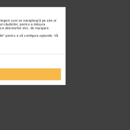
nțelegem cum se navighează pe site-ul
ul căutărilor, pentru a măsura
za obiceiurilor dvs. de navigare.
ile” pentru a vă configura opțiunile. Vă