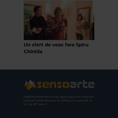
Un sfert de veac fara Spiru
Chintila
FUNDATIA FILDAS ART
Nr inreg registrul special: 4 PJ/ 29.01.2013
Cod fiscal: 9164384
Sediu social: Str. Delfinului, Nr. 6, parter Bl. 42,
Sc. 4, Ap. 197, Sector 2