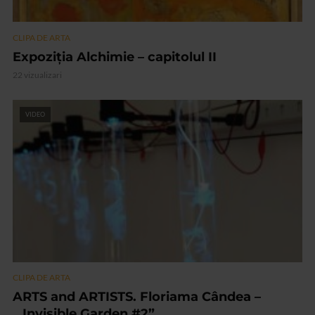
CLIPA DE ARTA
Expoziția Alchimie – capitolul II
22 vizualizari
VIDEO
CLIPA DE ARTA
ARTS and ARTISTS. Floriama Cândea –
„Invisible Garden #2”