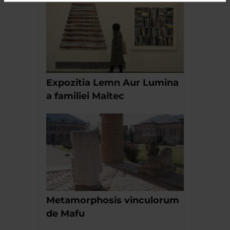
Expozitia Lemn Aur Lumina
a familiei Maitec
Metamorphosis vinculorum
de Mafu