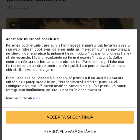
150 vizualizari
VIDEO
Acest site utilizează cookie-uri
Pe lângă cookie-urile care sunt strict necesare pentru funcționarea acestui
site web, folosim cookie-uri care ne ajută să înțelegem cum se navighează
pe site-ul nostru și ajută la îmbunătățirea modului în care funcționează site-
ul, de exemplu, făcând rezultatele să fie mai exacte în cazul căutărilor,
pentru a măsura performanța site-ului nostru. Partenerii noștri folosesc
instrumente de urmărire pentru a oferi publicitate personalizată pe baza
obiceiurilor dvs. de navigare.
Puteți face clic pe „Acceptă si continuă” pentru a fi de acord cu aceste
utilizări sau puteți face clic pe „Personalizează setările” pentru a vă
configura opțiunile. Vă puteți modifica preferințele și, în special, vă puteți
retrage consimțământul pe site-ul nostru în orice moment.
CLIPA DE ARTA
Mai multe detalii
aici
.
Nicolae Tonitza – Pictor al copiilor
175 vizualizari
ACCEPTĂ SI CONTINUĂ
RECOMANDĂRI
PERSONALIZEAZĂ SETĂRILE