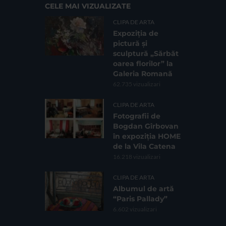
CELE MAI VIZUALIZATE
CLIPA DE ARTA
Expoziția de
pictură și
sculptură „Sărbăt
oarea florilor” la
Galeria Romană
62.735 vizualizari
CLIPA DE ARTA
Fotografii de
Bogdan Gîrbovan
în expoziția HOME
de la Vila Catena
16.218 vizualizari
CLIPA DE ARTA
Albumul de artă
“Paris Pallady”
6.602 vizualizari