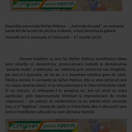
Expozitia personala Stefan Pelmus – „Semnele duratei”, ce reuneste
peste 60 de lucrari de pictura si desen, a fost deschisa la galeria
Veroniki Art in perioada 25 februarie – 17 martie 2010.
Fiecare intalnire cu arta
lui Stefan Pelmus acrediteaza ideea
unei smerite si, deopotriva, provocatoare
invitatii la destainuirea
“poeziei mute” a tabloului. Iar calatoria prin
universul sau imagistic,
pe care si-l sporeste, an de an, e o incantare
estetica greu de uitat.
Fiindca oricine il cunoaste pe Sefan Pelmus stie ca este pictorul care
nu cauta spectacularul, ci se entuziasmeaza in
fata miracolului vietii.
Si nu oricum, ci retinandu-l in preajma sa, intr-un
mod cu totul
particular: prin nepronuntate intrebari si impresionant de multe
raspunsuri – pe panza! Ai sentimentul ca nu pierde nicio secunda
fara a-si
“legitima” starea de spirit ce ii deschide alte si alte porti spre
lumi si
meridiane culturale cu care vibreaza mental.