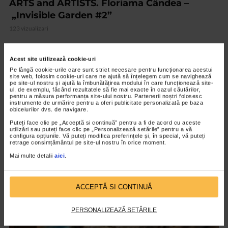
ARTS and ARTISTS. Floriama Cândea –
„Invisible Garden #2”
123 vizualizari
VIDEO
Acest site utilizează cookie-uri
Pe lângă cookie-urile care sunt strict necesare pentru funcționarea acestui
site web, folosim cookie-uri care ne ajută să înțelegem cum se navighează
pe site-ul nostru și ajută la îmbunătățirea modului în care funcționează site-
ul, de exemplu, făcând rezultatele să fie mai exacte în cazul căutărilor,
pentru a măsura performanța site-ului nostru. Partenerii noștri folosesc
instrumente de urmărire pentru a oferi publicitate personalizată pe baza
obiceiurilor dvs. de navigare.
Puteți face clic pe „Acceptă si continuă” pentru a fi de acord cu aceste
utilizări sau puteți face clic pe „Personalizează setările” pentru a vă
configura opțiunile. Vă puteți modifica preferințele și, în special, vă puteți
retrage consimțământul pe site-ul nostru în orice moment.
Mai multe detalii
aici
.
CLIPA DE ARTA
ACCEPTĂ SI CONTINUĂ
Nicolae Tonitza – Pictor al copiilor
141 vizualizari
PERSONALIZEAZĂ SETĂRILE