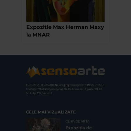
Expozitie Max Herman Maxy
la MNAR
FUNDATIA FILDAS ART
Nr inreg registrul special: 4 PJ/ 29.01.2013
Cod fiscal: 9164384
Sediu social: Str. Delfinului, Nr. 6, parter Bl. 42,
Sc. 4, Ap. 197, Sector 2
CELE MAI VIZUALIZATE
CLIPA DE ARTA
Expoziția de