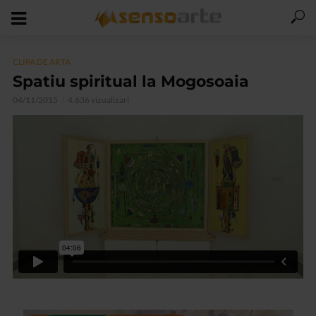
CLIPA DE ARTA
Spatiu spiritual la Mogosoaia
04/11/2015
4.636 vizualizari