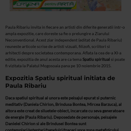
Paula Ribariu invita in fiecare an artisti din diferite generatii intr-o
ampla expozitie, care doreste sa fie o prelungire a Ziarului
Neconventional. Acest ziar independent (editat de Paula Ribariu)
reuneste articole scrise de artisti vizuali, filizofi, scriitori si
arhitecti despre societatea contemporana. Aflata la cea de-a XI-a
editie, expozitia de anul acesta are ca tema
Spatiu spiritual
si poate
fi vizitata la Palatul Mogosoaia pana pe 10 noiembrie 2015.
Expozitia Spatiu spiritual initiata de
Paula Ribariu
Daca spatiul spiritual al unora este peisajul epurat si
puternic
meditativ (Daniela Chirion, Brindusa Bontea, Mircea Barzuca), al
altora este creat de siluetele-obiect, incarcate cu seva generatoare
de energie
(Paula Ribariu). Deposedate de personaje, peisajele
Danielei Chirion si ale Brindusei
Bontea sunt
contemplari/asteptari/tagaduiri/treceri spre zona metafizicului.