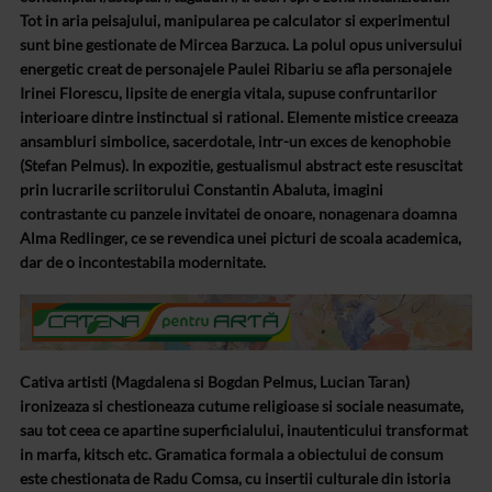
Tot in aria peisajului, manipularea pe calculator si experimentul
sunt bine gestionate
de Mircea Barzuca. La polul opus universului
energetic creat de personajele
Paulei Ribariu se afla personajele
Irinei Florescu, lipsite de energia vitala,
supuse confruntarilor
interioare dintre instinctual si rational. Elemente
mistice creeaza
ansambluri simbolice, sacerdotale, intr-un exces de kenophobie
(Stefan Pelmus). In expozitie, gestualismul abstract este resuscitat
prin lucrarile
scriitorului Constantin Abaluta, imagini
contrastante cu panzele invitatei de
onoare, nonagenara doamna
Alma Redlinger, ce se revendica unei picturi de scoala
academica,
dar de o incontestabila modernitate.
Cativa artisti (Magdalena si Bogdan Pelmus, Lucian Taran)
ironizeaza si chestioneaza cutume religioase si sociale neasumate,
sau tot ceea
ce apartine superficialului, inautenticului transformat
in marfa, kitsch etc.
Gramatica formala a obiectului de consum
este chestionata de Radu Comsa, cu
insertii culturale din istoria