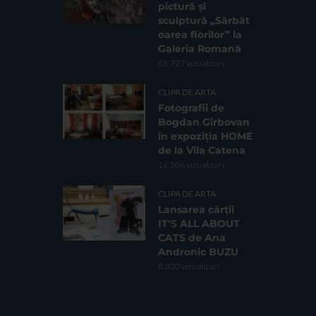
pictură și
sculptură „Sărbăt
oarea florilor” la
Galeria Romană
62.727 vizualizari
CLIPA DE ARTA
Fotografii de
Bogdan Gîrbovan
în expoziția HOME
de la Vila Catena
16.206 vizualizari
CLIPA DE ARTA
Lansarea cărții
IT’S ALL ABOUT
CATS de Ana
Andronic BUZU
8.030 vizualizari