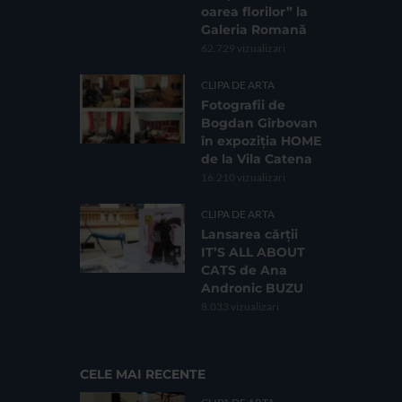
oarea florilor” la
Galeria Romană
62.729 vizualizari
CLIPA DE ARTA
Fotografii de
Bogdan Gîrbovan
în expoziția HOME
de la Vila Catena
16.210 vizualizari
CLIPA DE ARTA
Lansarea cărții
IT’S ALL ABOUT
CATS de Ana
Andronic BUZU
8.033 vizualizari
CELE MAI RECENTE