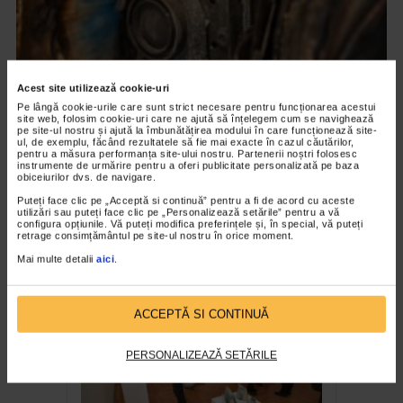
Acest site utilizează cookie-uri
Pe lângă cookie-urile care sunt strict necesare pentru funcționarea acestui
site web, folosim cookie-uri care ne ajută să înțelegem cum se navighează
pe site-ul nostru și ajută la îmbunătățirea modului în care funcționează site-
ul, de exemplu, făcând rezultatele să fie mai exacte în cazul căutărilor,
pentru a măsura performanța site-ului nostru. Partenerii noștri folosesc
CLIPA DE ARTA
instrumente de urmărire pentru a oferi publicitate personalizată pe baza
obiceiurilor dvs. de navigare.
ARTS and ARTISTS. Anca Coller – “Cenușa
Memorie”
Puteți face clic pe „Acceptă si continuă” pentru a fi de acord cu aceste
utilizări sau puteți face clic pe „Personalizează setările” pentru a vă
configura opțiunile. Vă puteți modifica preferințele și, în special, vă puteți
158 vizualizari
retrage consimțământul pe site-ul nostru în orice moment.
Mai multe detalii
aici
.
RECOMANDĂRI
ACCEPTĂ SI CONTINUĂ
PERSONALIZEAZĂ SETĂRILE