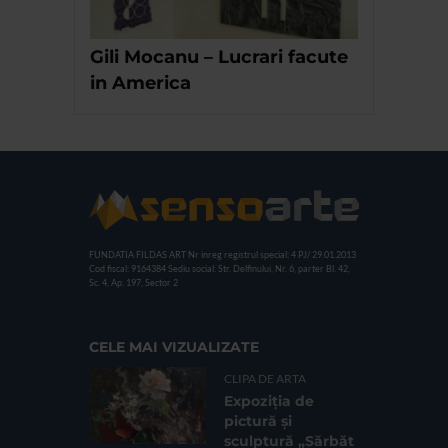
Gili Mocanu – Lucrari facute
in America
FUNDATIA FILDAS ART
Nr inreg registrul special: 4 PJ/ 29.01.2013
Cod fiscal: 9164384
Sediu social: Str. Delfinului, Nr. 6, parter Bl. 42,
Sc. 4, Ap. 197, Sector 2
CELE MAI VIZUALIZATE
CLIPA DE ARTA
Expoziția de
pictură și
sculptură „Sărbăt