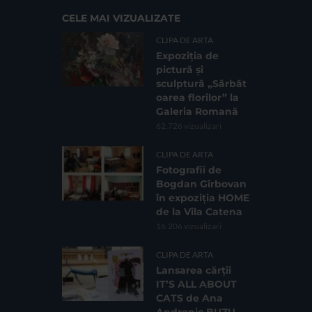
CELE MAI VIZUALIZATE
CLIPA DE ARTA
Expoziția de
pictură și
sculptură „Sărbăt
oarea florilor” la
Galeria Romană
62.726 vizualizari
CLIPA DE ARTA
Fotografii de
Bogdan Gîrbovan
în expoziția HOME
de la Vila Catena
16.206 vizualizari
CLIPA DE ARTA
Lansarea cărții
IT’S ALL ABOUT
CATS de Ana
Andronic BUZU