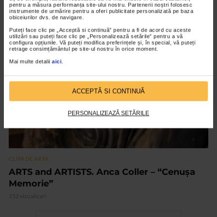
Nicolae Tonitza – Pictor al copiilor
pentru a măsura performanța site-ului nostru. Partenerii noștri folosesc
instrumente de urmărire pentru a oferi publicitate personalizată pe baza
obiceiurilor dvs. de navigare.
139 vizualizari
Puteți face clic pe „Acceptă si continuă” pentru a fi de acord cu aceste
utilizări sau puteți face clic pe „Personalizează setările” pentru a vă
configura opțiunile. Vă puteți modifica preferințele și, în special, vă puteți
VIDEO
retrage consimțământul pe site-ul nostru în orice moment.
Mai multe detalii
aici
.
ACCEPTĂ SI CONTINUĂ
PERSONALIZEAZĂ SETĂRILE
CLIPA DE ARTA
ARTS and ARTISTS. Anca Coller – “Cenușa
Memorie”
152 vizualizari