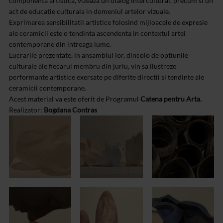
componenta artistica, vizeaza un dialog intercultural, precum si un
act de educatie culturala in domeniul artelor vizuale.
Exprimarea sensibilitatii artistice folosind mijloacele de expresie
ale ceramicii este o tendinta ascendenta in contextul artei
contemporane din intreaga lume.
Lucrarile prezentate, in ansamblul lor, dincolo de optiunile
culturale ale fiecarui membru din juriu, vin sa ilustreze
performante artistice exersate pe diferite directii si tendinte ale
ceramicii contemporane.
Acest material va este oferit de Programul
Catena pentru Arta.
Realizator:
Bogdana Contras