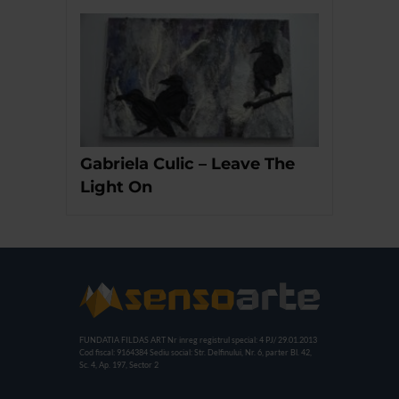
Gabriela Culic – Leave The
Light On
FUNDATIA FILDAS ART
Nr inreg registrul special: 4 PJ/ 29.01.2013
Cod fiscal: 9164384
Sediu social: Str. Delfinului, Nr. 6, parter Bl. 42,
Sc. 4, Ap. 197, Sector 2