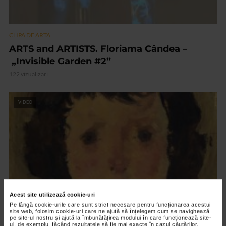
CLIPA DE ARTA
ARTS and ARTISTS. Floriama Cândea –
„Invisible Garden #2”
122 vizualizari
VIDEO
Acest site utilizează cookie-uri
Pe lângă cookie-urile care sunt strict necesare pentru funcționarea acestui
site web, folosim cookie-uri care ne ajută să înțelegem cum se navighează
pe site-ul nostru și ajută la îmbunătățirea modului în care funcționează site-
CLIPA DE ARTA
ul, de exemplu, făcând rezultatele să fie mai exacte în cazul căutărilor,