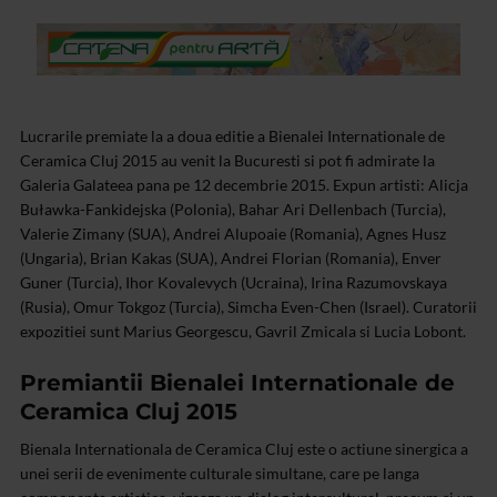
Lucrarile premiate la a doua editie a Bienalei Internationale de
Ceramica Cluj 2015 au venit la Bucuresti si pot fi admirate la
Galeria Galateea pana pe 12 decembrie 2015. Expun artisti: Alicja
Buławka-Fankidejska (Polonia), Bahar Ari Dellenbach (Turcia),
Valerie Zimany (SUA), Andrei Alupoaie (Romania), Agnes Husz
(Ungaria), Brian Kakas (SUA), Andrei Florian (Romania), Enver
Guner (Turcia), Ihor Kovalevych (Ucraina), Irina Razumovskaya
(Rusia), Omur Tokgoz (Turcia), Simcha Even-Chen (Israel). Curatorii
expozitiei sunt Marius Georgescu, Gavril Zmicala si Lucia Lobont.
Premiantii Bienalei Internationale de
Ceramica Cluj 2015
Bienala Internationala de Ceramica Cluj este o actiune sinergica a
unei serii de evenimente culturale simultane, care pe langa