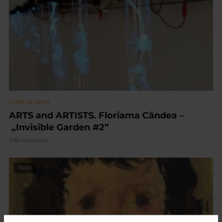
CLIPA DE ARTA
ARTS and ARTISTS. Floriama Cândea –
„Invisible Garden #2”
148 vizualizari
VIDEO