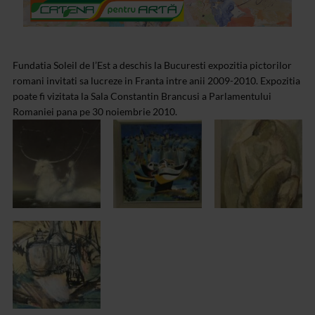
Fundatia Soleil de l’Est a deschis la Bucuresti expozitia pictorilor
romani invitati sa lucreze in Franta intre anii 2009-2010. Expozitia
poate fi vizitata la Sala Constantin Brancusi a Parlamentului
Romaniei pana pe 30 noiembrie 2010.