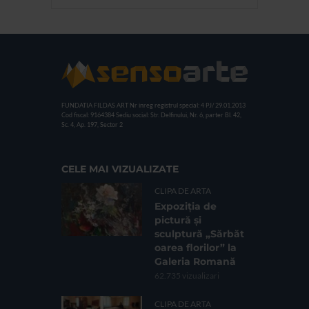
FUNDATIA FILDAS ART
Nr inreg registrul special: 4 PJ/ 29.01.2013
Cod fiscal: 9164384
Sediu social: Str. Delfinului, Nr. 6, parter Bl. 42,
Sc. 4, Ap. 197, Sector 2
CELE MAI VIZUALIZATE
CLIPA DE ARTA
Expoziția de
pictură și
sculptură „Sărbăt
oarea florilor” la
Galeria Romană
62.735 vizualizari
CLIPA DE ARTA