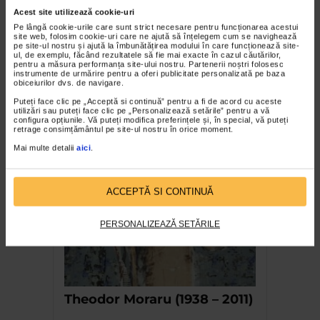
Acest site utilizează cookie-uri
Pe lângă cookie-urile care sunt strict necesare pentru funcționarea acestui
site web, folosim cookie-uri care ne ajută să înțelegem cum se navighează
pe site-ul nostru și ajută la îmbunătățirea modului în care funcționează site-
ul, de exemplu, făcând rezultatele să fie mai exacte în cazul căutărilor,
pentru a măsura performanța site-ului nostru. Partenerii noștri folosesc
instrumente de urmărire pentru a oferi publicitate personalizată pe baza
obiceiurilor dvs. de navigare.
CLIPA DE ARTA
Puteți face clic pe „Acceptă si continuă” pentru a fi de acord cu aceste
Nicolae Tonitza – Pictor al copiilor
utilizări sau puteți face clic pe „Personalizează setările” pentru a vă
configura opțiunile. Vă puteți modifica preferințele și, în special, vă puteți
172 vizualizari
retrage consimțământul pe site-ul nostru în orice moment.
Mai multe detalii
aici
.
RECOMANDĂRI
ACCEPTĂ SI CONTINUĂ
PERSONALIZEAZĂ SETĂRILE
Theodor Moraru (1938 – 2011)