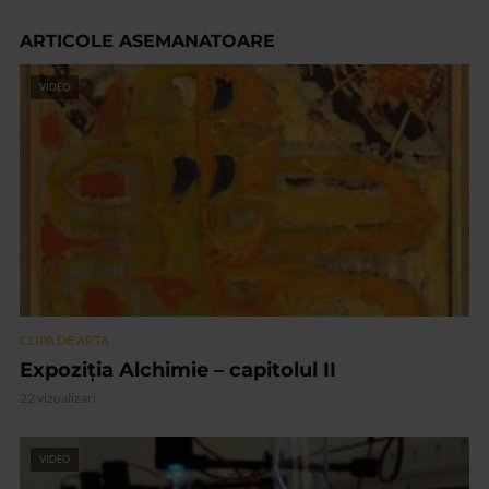
ARTICOLE ASEMANATOARE
VIDEO
CLIPA DE ARTA
Expoziția Alchimie – capitolul II
22 vizualizari
VIDEO