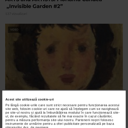
„Invisible Garden #2”
137 vizualizari
VIDEO
CLIPA DE ARTA
Acest site utilizează cookie-uri
Nicolae Tonitza – Pictor al copiilor
Pe lângă cookie-urile care sunt strict necesare pentru funcționarea acestui
site web, folosim cookie-uri care ne ajută să înțelegem cum se navighează
152 vizualizari
pe site-ul nostru și ajută la îmbunătățirea modului în care funcționează site-
ul, de exemplu, făcând rezultatele să fie mai exacte în cazul căutărilor,
pentru a măsura performanța site-ului nostru. Partenerii noștri folosesc
instrumente de urmărire pentru a oferi publicitate personalizată pe baza
RECOMANDĂRI
obiceiurilor dvs. de navigare.