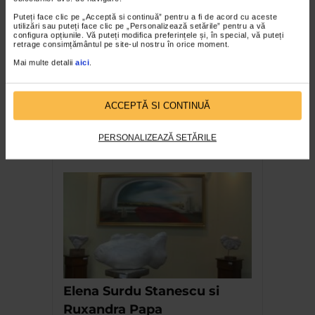
Puteți face clic pe „Acceptă si continuă” pentru a fi de acord cu aceste
utilizări sau puteți face clic pe „Personalizează setările” pentru a vă
configura opțiunile. Vă puteți modifica preferințele și, în special, vă puteți
retrage consimțământul pe site-ul nostru în orice moment.
Mai multe detalii
aici
.
ACCEPTĂ SI CONTINUĂ
Vasile Tolan in atelierul sau
PERSONALIZEAZĂ SETĂRILE
de creatie
Elena Surdu Stanescu si
Ruxandra Papa