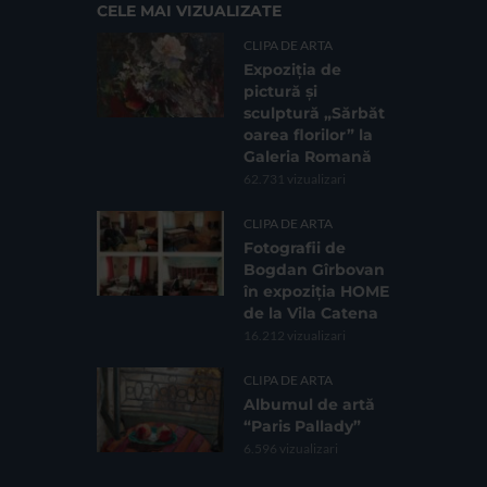
CELE MAI VIZUALIZATE
CLIPA DE ARTA
Expoziția de
pictură și
sculptură „Sărbăt
oarea florilor” la
Galeria Romană
62.731 vizualizari
CLIPA DE ARTA
Fotografii de
Bogdan Gîrbovan
în expoziția HOME
de la Vila Catena
16.212 vizualizari
CLIPA DE ARTA
Albumul de artă
“Paris Pallady”
6.596 vizualizari