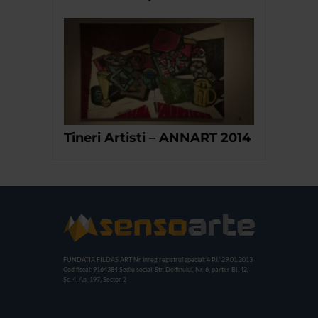
Tineri Artisti – ANNART 2014
FUNDATIA FILDAS ART
Nr inreg registrul special: 4 PJ/ 29.01.2013
Cod fiscal: 9164384
Sediu social: Str. Delfinului, Nr. 6, parter Bl. 42,
Sc. 4, Ap. 197, Sector 2