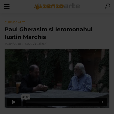
CLIPA DE ARTA
Paul Gherasim si Ieromonahul
Iustin Marchis
30/04/2010
3.070 vizualizari