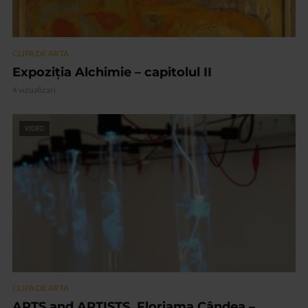
CLIPA DE ARTA
Expoziția Alchimie – capitolul II
4 vizualizari
VIDEO
CLIPA DE ARTA
ARTS and ARTISTS. Floriama Cândea –