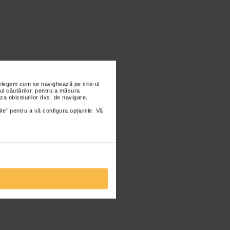
nțelegem cum se navighează pe site-ul
ul căutărilor, pentru a măsura
za obiceiurilor dvs. de navigare.
ile” pentru a vă configura opțiunile. Vă