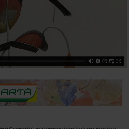
inale” a artistei Olga Morarescu Marginean este deschisa la