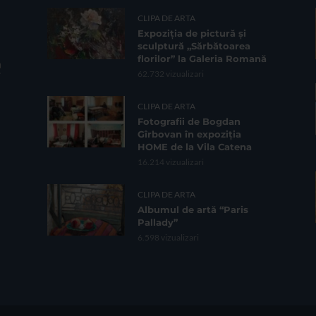
CLIPA DE ARTA
Expoziția de pictură și
sculptură „Sărbătoarea
florilor” la Galeria Romană
62.732 vizualizari
CLIPA DE ARTA
Fotografii de Bogdan
Gîrbovan în expoziția
HOME de la Vila Catena
16.214 vizualizari
CLIPA DE ARTA
Albumul de artă “Paris
Pallady”
6.598 vizualizari