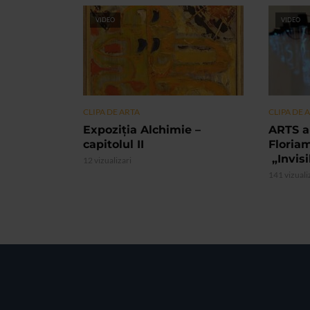
VIDEO
VIDEO
CLIPA DE ARTA
CLIPA DE 
Expoziția Alchimie –
ARTS a
capitolul II
Floria
„Invis
12 vizualizari
141 vizuali