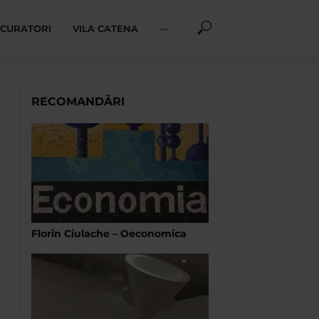
I CURATORI
VILA CATENA
···
RECOMANDĂRI
Florin Ciulache – Oeconomica