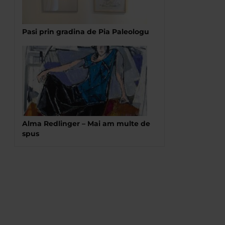
Pasi prin gradina de Pia Paleologu
Alma Redlinger – Mai am multe de
spus