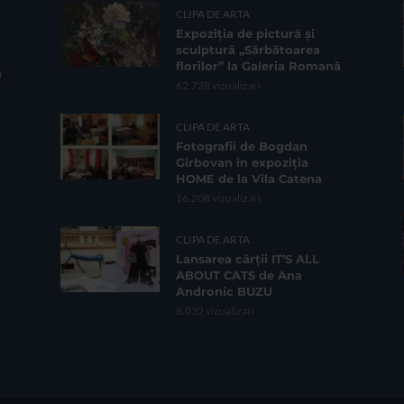
CLIPA DE ARTA
Expoziția de pictură și
sculptură „Sărbătoarea
florilor” la Galeria Romană
62.728 vizualizari
CLIPA DE ARTA
Fotografii de Bogdan
Gîrbovan în expoziția
HOME de la Vila Catena
16.208 vizualizari
CLIPA DE ARTA
Lansarea cărții IT’S ALL
ABOUT CATS de Ana
Andronic BUZU
8.032 vizualizari