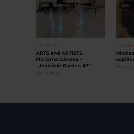
VIDEO
VIDEO
CLIPA DE ARTA
CLIPA DE 
ARTS and ARTISTS.
Nicolae
Floriama Cândea –
copiilo
„Invisible Garden #2”
143 vizuali
126 vizualizari