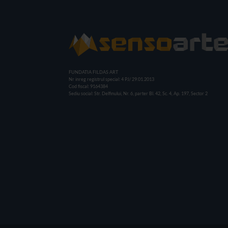
FUNDATIA FILDAS ART
Nr inreg registrul special: 4 PJ/ 29.01.2013
Cod fiscal: 9164384
Sediu social: Str. Delfinului, Nr. 6, parter Bl. 42, Sc. 4, Ap. 197, Sector 2