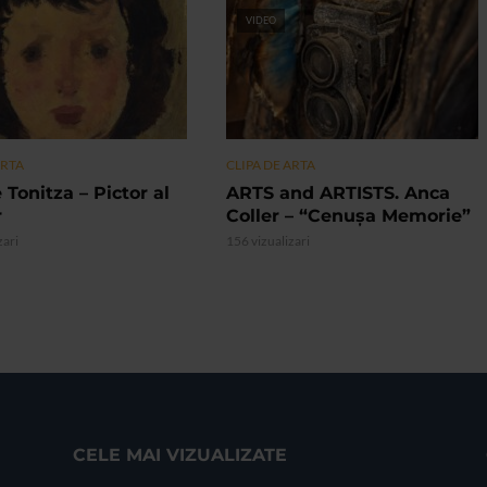
VIDEO
ARTA
CLIPA DE ARTA
 Tonitza – Pictor al
ARTS and ARTISTS. Anca
r
Coller – “Cenușa Memorie”
zari
156 vizualizari
CELE MAI VIZUALIZATE