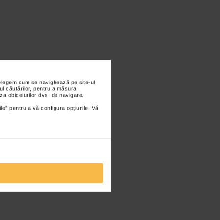
nțelegem cum se navighează pe site-ul
ul căutărilor, pentru a măsura
za obiceiurilor dvs. de navigare.
ile” pentru a vă configura opțiunile. Vă