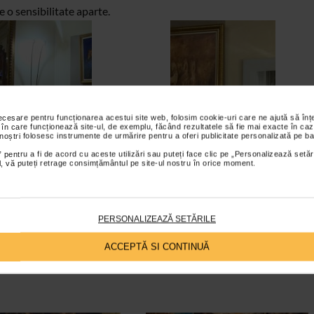
 o sensibilitate aparte.
necesare pentru funcționarea acestui site web, folosim cookie-uri care ne ajută să î
 în care funcționează site-ul, de exemplu, făcând rezultatele să fie mai exacte în caz
 noștri folosesc instrumente de urmărire pentru a oferi publicitate personalizată pe ba
 pentru a fi de acord cu aceste utilizări sau puteți face clic pe „Personalizează setăr
ial, vă puteți retrage consimțământul pe site-ul nostru în orice moment.
PERSONALIZEAZĂ SETĂRILE
ACCEPTĂ SI CONTINUĂ