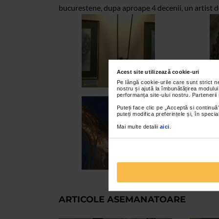
bucurestene, dupa aproape 4 decenii, un artist de
Acest site utilizează cookie-uri
Pe lângă cookie-urile care sunt strict 
nostru și ajută la îmbunătățirea modului
performanța site-ului nostru. Partenerii
Puteți face clic pe „Acceptă si continuă”
puteți modifica preferințele și, în spec
Mai multe detalii
aici
.
ARTICOLE ASEMANATOARE