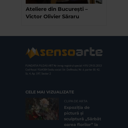
Ateliere din București –
Victor Olivier Săraru
FUNDATIA FILDAS ART
Nr inreg registrul special: 4 PJ/ 29.01.2013
Cod fiscal: 9164384
Sediu social: Str. Delfinului, Nr. 6, parter Bl. 42,
Sc. 4, Ap. 197, Sector 2
CELE MAI VIZUALIZATE
CLIPA DE ARTA
Expoziția de
pictură și
sculptură „Sărbăt
oarea florilor” la