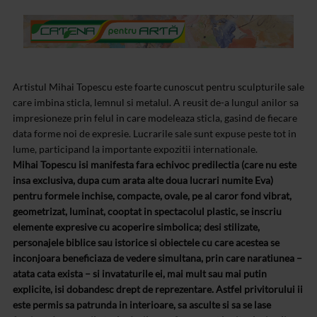
Artistul Mihai Topescu este foarte cunoscut pentru sculpturile sale
care imbina sticla, lemnul si metalul. A reusit de-a lungul anilor sa
impresioneze prin felul in care modeleaza sticla, gasind de fiecare
data forme noi de expresie. Lucrarile sale sunt expuse peste tot in
lume, participand la importante expozitii internationale.
Mihai Topescu isi manifesta fara echivoc predilectia (care nu este
insa exclusiva, dupa cum arata alte doua lucrari numite Eva)
pentru formele inchise, compacte, ovale, pe al caror fond vibrat,
geometrizat, luminat, cooptat in spectacolul plastic, se inscriu
elemente expresive cu acoperire simbolica; desi stilizate,
personajele biblice sau istorice si obiectele cu care acestea se
inconjoara beneficiaza de vedere simultana, prin care naratiunea –
atata cata exista – si invataturile ei, mai mult sau mai putin
explicite, isi dobandesc drept de reprezentare. Astfel privitorului ii
este permis sa patrunda in interioare, sa asculte si sa se lase