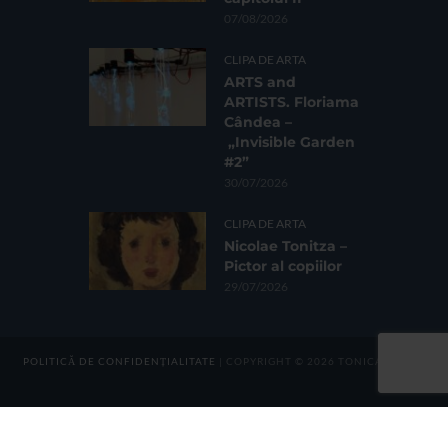
07/08/2026
CLIPA DE ARTA
ARTS and
ARTISTS. Floriama
Cândea –
„Invisible Garden
#2”
30/07/2026
CLIPA DE ARTA
Nicolae Tonitza –
Pictor al copiilor
29/07/2026
POLITICĂ DE CONFIDENȚIALITATE
| COPYRIGHT © 2026 TONICA GROUP