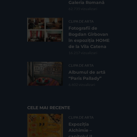
Galeria Romană
62.735 vizualizari
CLIPA DE ARTA
Fotografii de
Bogdan Gîrbovan
în expoziția HOME
de la Vila Catena
16.217 vizualizari
CLIPA DE ARTA
Albumul de artă
“Paris Pallady”
6.602 vizualizari
CELE MAI RECENTE
CLIPA DE ARTA
Expoziția
Alchimie –
capitolul II