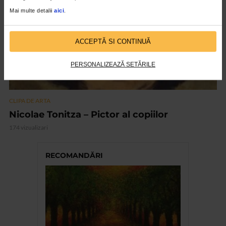
Mai multe detalii
aici
.
ACCEPTĂ SI CONTINUĂ
PERSONALIZEAZĂ SETĂRILE
CLIPA DE ARTA
Nicolae Tonitza – Pictor al copiilor
174 vizualizari
RECOMANDĂRI