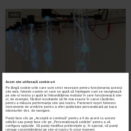
VIDEO
Acest site utilizează cookie-uri
CLIPA DE ARTA
Pe lângă cookie-urile care sunt strict necesare pentru funcționarea acestui
ARTS and ARTISTS. Floriama Cândea –
site web, folosim cookie-uri care ne ajută să înțelegem cum se navighează
pe site-ul nostru și ajută la îmbunătățirea modului în care funcționează site-
„Invisible Garden #2”
ul, de exemplu, făcând rezultatele să fie mai exacte în cazul căutărilor,
pentru a măsura performanța site-ului nostru. Partenerii noștri folosesc
150 vizualizari
instrumente de urmărire pentru a oferi publicitate personalizată pe baza
obiceiurilor dvs. de navigare.
Puteți face clic pe „Acceptă si continuă” pentru a fi de acord cu aceste
VIDEO
utilizări sau puteți face clic pe „Personalizează setările” pentru a vă
configura opțiunile. Vă puteți modifica preferințele și, în special, vă puteți
retrage consimțământul pe site-ul nostru în orice moment.