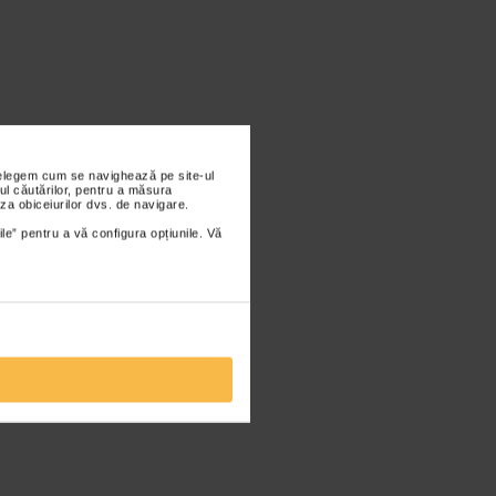
nțelegem cum se navighează pe site-ul
ul căutărilor, pentru a măsura
za obiceiurilor dvs. de navigare.
ile” pentru a vă configura opțiunile. Vă