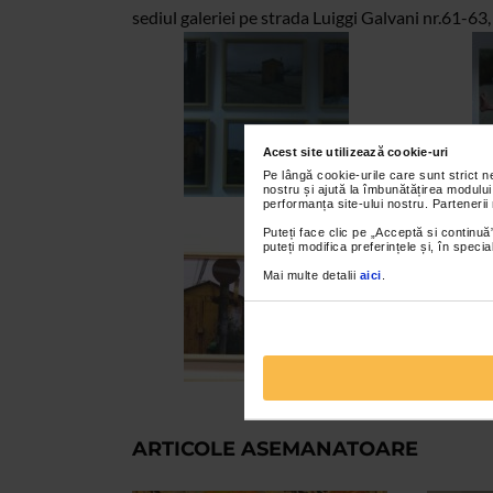
sediul galeriei pe strada Luiggi Galvani nr.61-63,
Acest site utilizează cookie-uri
Pe lângă cookie-urile care sunt strict 
nostru și ajută la îmbunătățirea modului
performanța site-ului nostru. Partenerii
Puteți face clic pe „Acceptă si continuă”
puteți modifica preferințele și, în spec
Mai multe detalii
aici
.
ARTICOLE ASEMANATOARE