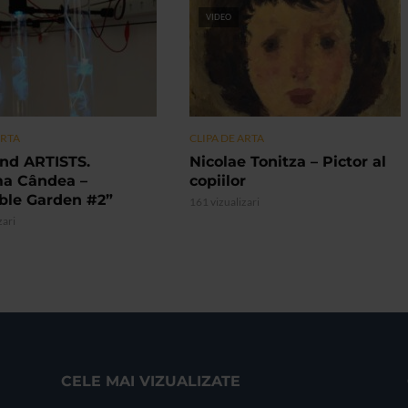
VIDEO
ARTA
CLIPA DE ARTA
nd ARTISTS.
Nicolae Tonitza – Pictor al
ma Cândea –
copiilor
ible Garden #2”
161 vizualizari
zari
CELE MAI VIZUALIZATE