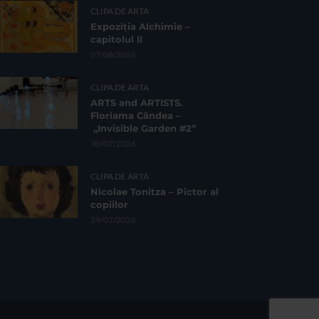
CLIPA DE ARTA
Expoziția Alchimie –
capitolul II
07/08/2026
CLIPA DE ARTA
ARTS and ARTISTS.
Floriama Cândea –
„Invisible Garden #2”
30/07/2026
CLIPA DE ARTA
Nicolae Tonitza – Pictor al
copiilor
29/07/2026