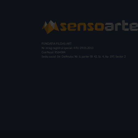
FUNDATIA FILDAS ART
Nr inreg registrul special: 4 PJ/ 29.01.2013
Cod fiscal: 9164384
Sediu social: Str. Delfinului, Nr. 6, parter Bl. 42, Sc. 4, Ap. 197, Sector 2