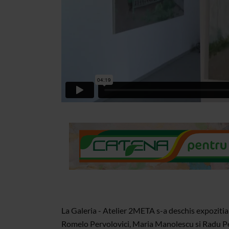
La Galeria - Atelier 2META s-a deschis expozitia
Romelo Pervolovici, Maria Manolescu si Radu Perv