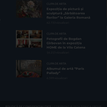
CLIPA DE ARTA
Expoziția de pictură și
sculptură „Sărbătoarea
florilor” la Galeria Romană
62.733 vizualizari
CLIPA DE ARTA
Fotografii de Bogdan
Gîrbovan în expoziția
HOME de la Vila Catena
16.215 vizualizari
CLIPA DE ARTA
Albumul de artă “Paris
Pallady”
6.599 vizualizari
POLITICĂ DE CONFIDENȚIALITATE
| COPYRIGHT © 2026 TONICA GROUP