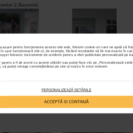
 sector 2, Bucuresti.
necesare pentru funcționarea acestui site web, folosim cookie-uri care ne ajută să î
 în care funcționează site-ul, de exemplu, făcând rezultatele să fie mai exacte în caz
 noștri folosesc instrumente de urmărire pentru a oferi publicitate personalizată pe ba
 pentru a fi de acord cu aceste utilizări sau puteți face clic pe „Personalizează setăr
ial, vă puteți retrage consimțământul pe site-ul nostru în orice moment.
PERSONALIZEAZĂ SETĂRILE
ACCEPTĂ SI CONTINUĂ