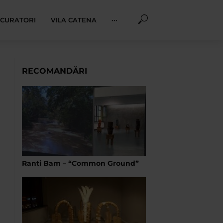
I CURATORI
VILA CATENA
···
RECOMANDĂRI
Ranti Bam – “Common Ground”