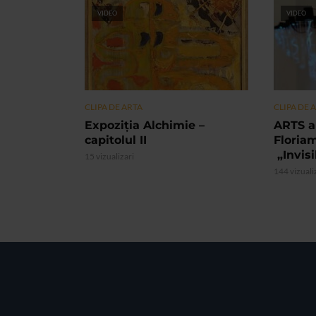
VIDEO
VIDEO
CLIPA DE ARTA
CLIPA DE 
Expoziția Alchimie –
ARTS a
capitolul II
Floria
„Invis
15 vizualizari
144 vizuali