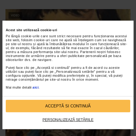
VIDEO
Acest site utilizează cookie-uri
Pe lângă cookie-urile care sunt strict necesare pentru funcționarea acestui
site web, folosim cookie-uri care ne ajută să înțelegem cum se navighează
pe site-ul nostru și ajută la îmbunătățirea modului în care funcționează site-
ul, de exemplu, făcând rezultatele să fie mai exacte în cazul căutărilor,
pentru a măsura performanța site-ului nostru. Partenerii noștri folosesc
instrumente de urmărire pentru a oferi publicitate personalizată pe baza
obiceiurilor dvs. de navigare.
Puteți face clic pe „Acceptă si continuă” pentru a fi de acord cu aceste
utilizări sau puteți face clic pe „Personalizează setările” pentru a vă
configura opțiunile. Vă puteți modifica preferințele și, în special, vă puteți
retrage consimțământul pe site-ul nostru în orice moment.
CLIPA DE ARTA
Mai multe detalii
aici
.
Nicolae Tonitza – Pictor al copiilor
138 vizualizari
ACCEPTĂ SI CONTINUĂ
VIDEO
PERSONALIZEAZĂ SETĂRILE