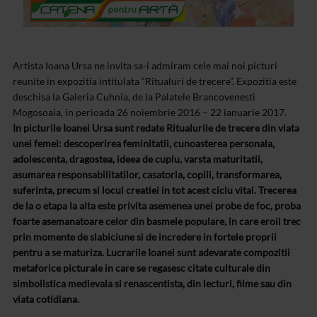
Artista Ioana Ursa ne invita sa-i admiram cele mai noi picturi
reunite in expozitia intitulata “Ritualuri de trecere”. Expozitia este
deschisa la Galeria Cuhnia, de la Palatele Brancovenesti
Mogosoaia, in perioada 26 noiembrie 2016 – 22 ianuarie 2017.
In picturile Ioanei Ursa sunt redate Ritualurile de trecere din viata
unei femei: descoperirea feminitatii, cunoasterea personala,
adolescenta, dragostea, ideea de cuplu, varsta maturitatii,
asumarea responsabilitatilor, casatoria, copiii, transformarea,
suferinta, precum si locul creatiei in tot acest ciclu vital. Trecerea
de la o etapa la alta este privita asemenea unei probe de foc, proba
foarte asemanatoare celor din basmele populare, in care eroii trec
prin momente de slabiciune si de incredere in fortele proprii
pentru a se maturiza. Lucrarile Ioanei sunt adevarate compozitii
metaforice picturale in care se regasesc citate culturale din
simbolistica medievala si renascentista, din lecturi, filme sau din
viata cotidiana.