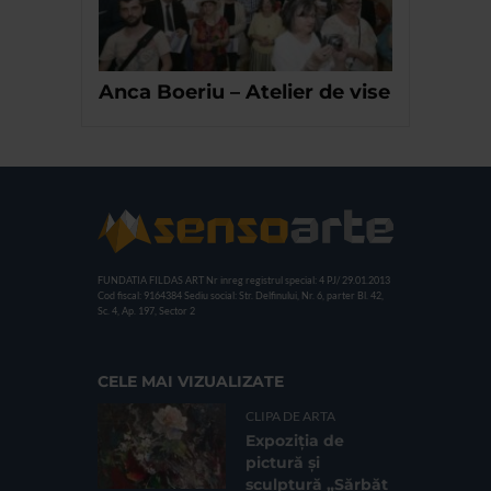
Anca Boeriu – Atelier de vise
FUNDATIA FILDAS ART
Nr inreg registrul special: 4 PJ/ 29.01.2013
Cod fiscal: 9164384
Sediu social: Str. Delfinului, Nr. 6, parter Bl. 42,
Sc. 4, Ap. 197, Sector 2
CELE MAI VIZUALIZATE
CLIPA DE ARTA
Expoziția de
pictură și
sculptură „Sărbăt