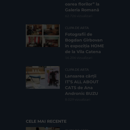
oarea florilor” la
Galeria Romană
62.726 vizualizari
CLIPA DE ARTA
Fotografii de
Bogdan Gîrbovan
în expoziția HOME
de la Vila Catena
16.206 vizualizari
CLIPA DE ARTA
Lansarea cărții
IT’S ALL ABOUT
CATS de Ana
Andronic BUZU
8.029 vizualizari
CELE MAI RECENTE