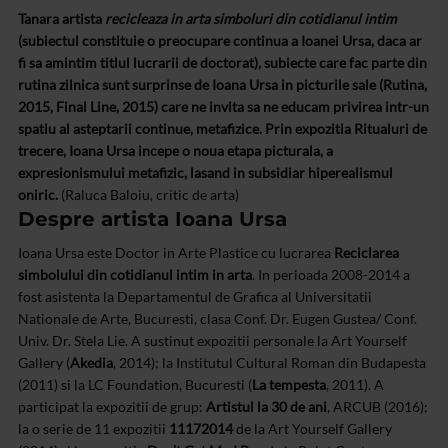
Tanara artista
recicleaza in arta simboluri din cotidianul intim
(subiectul constituie o preocupare continua a Ioanei Ursa, daca ar
fi sa amintim titlul lucrarii de doctorat), subiecte care fac parte din
rutina zilnica sunt surprinse de Ioana Ursa in picturile sale (Rutina,
2015, Final Line, 2015) care ne invita sa ne educam privirea intr-un
spatiu al asteptarii continue, metafizice. Prin expozitia Ritualuri de
trecere, Ioana Ursa incepe o noua etapa picturala, a
expresionismului metafizic, lasand in subsidiar hiperealismul
oniric.
(Raluca Baloiu, critic de arta)
Despre artista Ioana Ursa
Ioana Ursa este Doctor in Arte Plastice cu lucrarea
Reciclarea
simbolului din cotidianul intim in arta
. In perioada 2008-2014 a
fost asistenta la Departamentul de Grafica al Universitatii
Nationale de Arte, Bucuresti, clasa Conf. Dr. Eugen Gustea/ Conf.
Univ. Dr. Stela Lie. A sustinut expozitii personale la Art Yourself
Gallery (
Akedia
, 2014); la Institutul Cultural Roman din Budapesta
(2011) si la LC Foundation, Bucuresti (
La tempesta
, 2011). A
participat la expozitii de grup:
Artistul la 30 de ani
, ARCUB (2016);
la o serie de 11 expozitii
11172014
de la Art Yourself Gallery