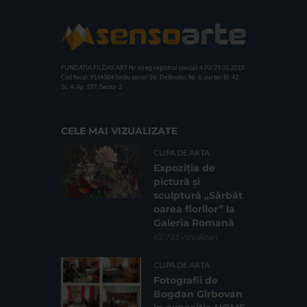
FUNDATIA FILDAS ART
Nr inreg registrul special: 4 PJ/ 29.01.2013
Cod fiscal: 9164384
Sediu social: Str. Delfinului, Nr. 6, parter Bl. 42,
Sc. 4, Ap. 197, Sector 2
CELE MAI VIZUALIZATE
CLIPA DE ARTA
Expoziția de
pictură și
sculptură „Sărbăt
oarea florilor” la
Galeria Romană
62.731 vizualizari
CLIPA DE ARTA
Fotografii de
Bogdan Gîrbovan