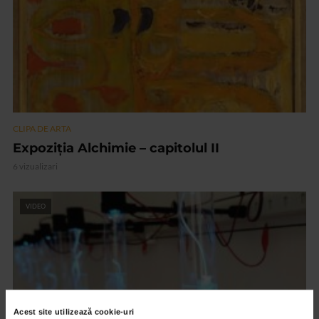
CLIPA DE ARTA
Expoziția Alchimie – capitolul II
6 vizualizari
VIDEO
Acest site utilizează cookie-uri