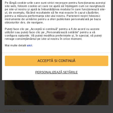
Pe lângă cookie-urile care sunt strict necesare pentru funcționarea acestui
site web, folosim cookie-uri care ne ajută să înțelegem cum se navighează
pe site-ul nostru și ajută la îmbunătățirea modului în care funcționează site-
ul, de exemplu, făcând rezultatele să fie mai exacte în cazul căutărilor,
pentru a măsura performanța site-ului nostru. Partenerii noștri folosesc
CLIPA DE ARTA
instrumente de urmărire pentru a oferi publicitate personalizată pe baza
obiceiurilor dvs. de navigare.
ARTS and ARTISTS. Floriama Cândea –
Puteți face clic pe „Acceptă si continuă” pentru a fi de acord cu aceste
„Invisible Garden #2”
utilizări sau puteți face clic pe „Personalizează setările” pentru a vă
configura opțiunile. Vă puteți modifica preferințele și, în special, vă puteți
139 vizualizari
retrage consimțământul pe site-ul nostru în orice moment.
Mai multe detalii
aici
.
VIDEO
ACCEPTĂ SI CONTINUĂ
PERSONALIZEAZĂ SETĂRILE
CLIPA DE ARTA