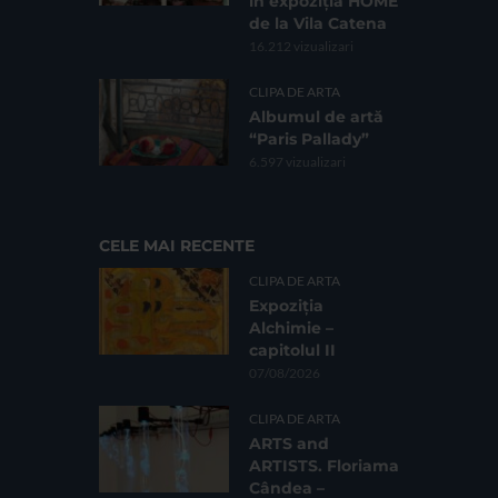
în expoziția HOME
de la Vila Catena
16.212 vizualizari
CLIPA DE ARTA
Albumul de artă
“Paris Pallady”
6.597 vizualizari
CELE MAI RECENTE
CLIPA DE ARTA
Expoziția
Alchimie –
capitolul II
07/08/2026
CLIPA DE ARTA
ARTS and
ARTISTS. Floriama
Cândea –