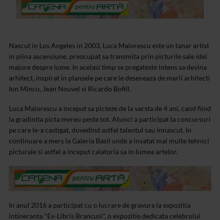
Nascut in Los Angeles in 2003, Luca Maiorescu este un tanar artist
in plina ascensiune, preocupat sa transmita prin picturile sale idei
majore despre lume. In acelasi timp se pregateste intens sa devina
arhitect, inspirat in plansele pe care le deseneaza de marii arhitecti
Ion Mincu, Jean Nouvel si Ricardo Bofill.
Luca Maiorescu a inceput sa picteze de la varsta de 4 ani, cand fiind
la gradinita picta mereu peste tot. Atunci a participat la concursuri
pe care le-a castigat, dovedind astfel talentul sau innascut. In
continuare a mers la Galeria Basil unde a invatat mai multe tehnici
picturale si astfel a inceput calatoria sa in lumea artelor.
In anul 2016 a participat cu o lucrare de gravura la expozitia
intineranta "Ex-Libris Brancusi", o expozitie dedicata celebrului