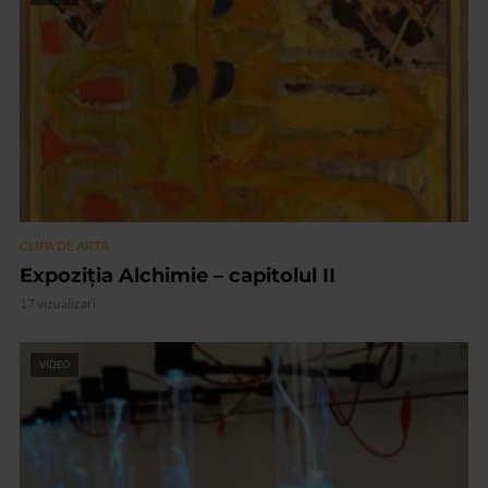
CLIPA DE ARTA
Expoziția Alchimie – capitolul II
17 vizualizari
VIDEO