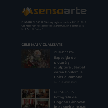
FUNDATIA FILDAS ART
Nr inreg registrul special: 4 PJ/ 29.01.2013
Cod fiscal: 9164384
Sediu social: Str. Delfinului, Nr. 6, parter Bl. 42,
Sc. 4, Ap. 197, Sector 2
CELE MAI VIZUALIZATE
CLIPA DE ARTA
Expoziția de
pictură și
sculptură „Sărbăt
oarea florilor” la
Galeria Romană
62.734 vizualizari
CLIPA DE ARTA
Fotografii de
Bogdan Gîrbovan
în expoziția HOME