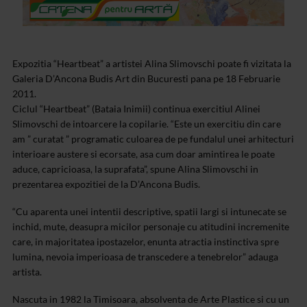
Expozitia “Heartbeat” a artistei Alina Slimovschi poate fi vizitata la
Galeria D’Ancona Budis Art din Bucuresti pana pe 18 Februarie
2011.
Ciclul “Heartbeat” (Bataia Inimii) continua exercitiul Alinei
Slimovschi de intoarcere la copilarie. “Este un exercitiu din care
am ” curatat ” programatic culoarea de pe fundalul unei arhitecturi
interioare austere si ecorsate, asa cum doar amintirea le poate
aduce, capricioasa, la suprafata”, spune Alina Slimovschi in
prezentarea expozitiei de la D’Ancona Budis.
“Cu aparenta unei intentii descriptive, spatii largi si intunecate se
inchid, mute, deasupra micilor personaje cu atitudini incremenite
care, in majoritatea ipostazelor, enunta atractia instinctiva spre
lumina, nevoia imperioasa de transcedere a tenebrelor” adauga
artista.
Nascuta in 1982 la Timisoara, absolventa de Arte Plastice si cu un