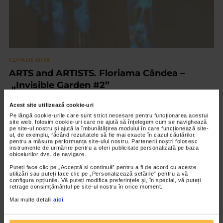
CLIPA DE ARTA
ARTS and ARTISTS. Floriama Cândea –
„Invisible Garden #2”
145 vizualizari
Acest site utilizează cookie-uri
Pe lângă cookie-urile care sunt strict necesare pentru funcționarea acestui
site web, folosim cookie-uri care ne ajută să înțelegem cum se navighează
VIDEO
pe site-ul nostru și ajută la îmbunătățirea modului în care funcționează site-
ul, de exemplu, făcând rezultatele să fie mai exacte în cazul căutărilor,
pentru a măsura performanța site-ului nostru. Partenerii noștri folosesc
instrumente de urmărire pentru a oferi publicitate personalizată pe baza
obiceiurilor dvs. de navigare.
Puteți face clic pe „Acceptă si continuă” pentru a fi de acord cu aceste
utilizări sau puteți face clic pe „Personalizează setările” pentru a vă
configura opțiunile. Vă puteți modifica preferințele și, în special, vă puteți
retrage consimțământul pe site-ul nostru în orice moment.
Mai multe detalii
aici
.