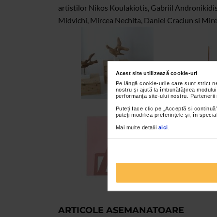
artistilor Nikos Koulakiotis, Gabriil Andronikid
Midvichi, Mircea Nechita, Daniel Craciun si Mir
Acest site utilizează cookie-uri
Pe lângă cookie-urile care sunt strict 
nostru și ajută la îmbunătățirea modului
performanța site-ului nostru. Partenerii
Puteți face clic pe „Acceptă si continuă”
puteți modifica preferințele și, în spec
Mai multe detalii
aici
.
ARTICOLE ASEMANATOARE