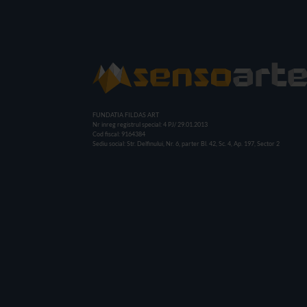
FUNDATIA FILDAS ART
Nr inreg registrul special: 4 PJ/ 29.01.2013
Cod fiscal: 9164384
Sediu social: Str. Delfinului, Nr. 6, parter Bl. 42, Sc. 4, Ap. 197, Sector 2