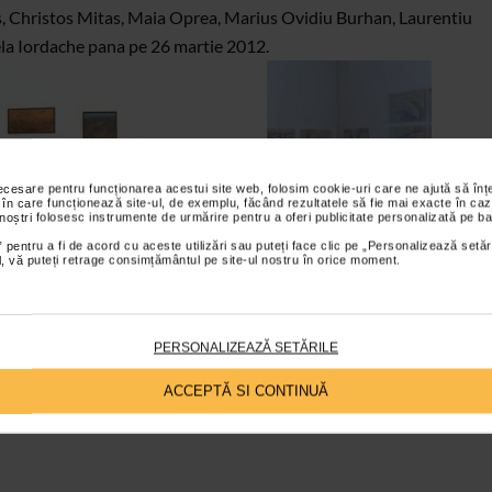
is, Christos Mitas, Maia Oprea, Marius Ovidiu Burhan, Laurentiu
ela Iordache pana pe 26 martie 2012.
necesare pentru funcționarea acestui site web, folosim cookie-uri care ne ajută să î
 în care funcționează site-ul, de exemplu, făcând rezultatele să fie mai exacte în caz
 noștri folosesc instrumente de urmărire pentru a oferi publicitate personalizată pe ba
 pentru a fi de acord cu aceste utilizări sau puteți face clic pe „Personalizează setăr
ial, vă puteți retrage consimțământul pe site-ul nostru în orice moment.
PERSONALIZEAZĂ SETĂRILE
ACCEPTĂ SI CONTINUĂ