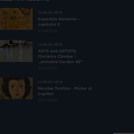
CLIPA DE ARTA
Expoziția Alchimie –
capitolul II
07/08/2026
CLIPA DE ARTA
ARTS and ARTISTS.
Floriama Cândea –
„Invisible Garden #2”
30/07/2026
CLIPA DE ARTA
Nicolae Tonitza – Pictor al
copiilor
29/07/2026