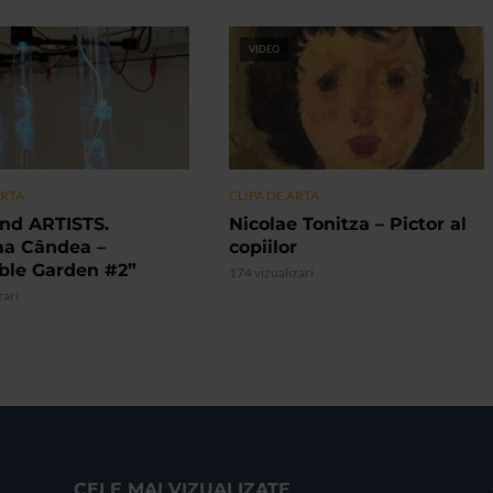
VIDEO
ARTA
CLIPA DE ARTA
nd ARTISTS.
Nicolae Tonitza – Pictor al
ma Cândea –
copiilor
ible Garden #2”
174 vizualizari
zari
CELE MAI VIZUALIZATE