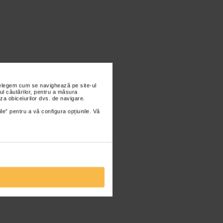
nțelegem cum se navighează pe site-ul
ul căutărilor, pentru a măsura
za obiceiurilor dvs. de navigare.
ile” pentru a vă configura opțiunile. Vă