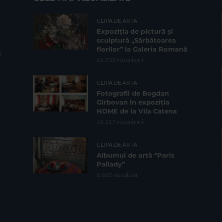
CLIPA DE ARTA
Expoziția de pictură și
sculptură „Sărbătoarea
florilor” la Galeria Romană
62.735 vizualizari
CLIPA DE ARTA
Fotografii de Bogdan
Gîrbovan în expoziția
HOME de la Vila Catena
16.217 vizualizari
CLIPA DE ARTA
Albumul de artă “Paris
Pallady”
6.602 vizualizari