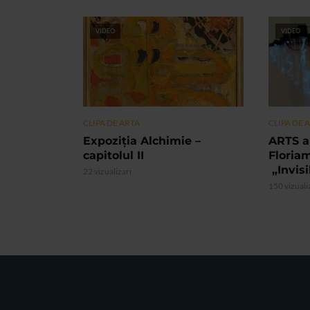
VIDEO
VIDEO
CLIPA DE ARTA
CLIPA DE 
Expoziția Alchimie –
ARTS a
capitolul II
Floria
„Invis
22 vizualizari
150 vizuali