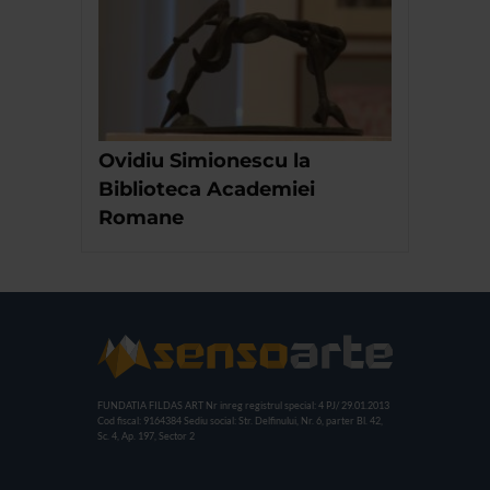
Ovidiu Simionescu la
Biblioteca Academiei
Romane
FUNDATIA FILDAS ART
Nr inreg registrul special: 4 PJ/ 29.01.2013
Cod fiscal: 9164384
Sediu social: Str. Delfinului, Nr. 6, parter Bl. 42,
Sc. 4, Ap. 197, Sector 2