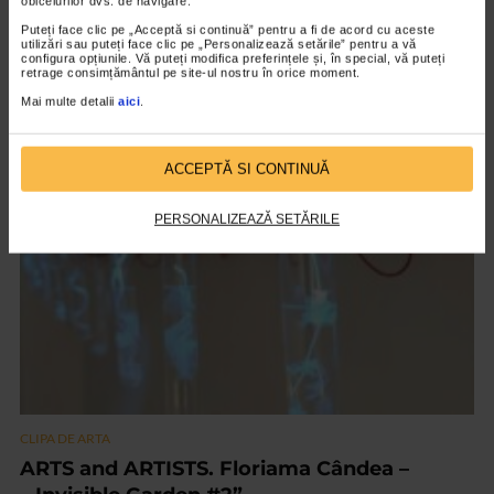
obiceiurilor dvs. de navigare.
Puteți face clic pe „Acceptă si continuă” pentru a fi de acord cu aceste
utilizări sau puteți face clic pe „Personalizează setările” pentru a vă
configura opțiunile. Vă puteți modifica preferințele și, în special, vă puteți
CLIPA DE ARTA
retrage consimțământul pe site-ul nostru în orice moment.
Expoziția Alchimie – capitolul II
Mai multe detalii
aici
.
17 vizualizari
ACCEPTĂ SI CONTINUĂ
VIDEO
PERSONALIZEAZĂ SETĂRILE
CLIPA DE ARTA
ARTS and ARTISTS. Floriama Cândea –