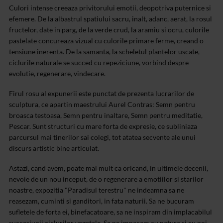
Culori intense creeaza privitorului emotii, deopotriva puternice si
efemere. De la albastrul spatiului sacru, inalt, adanc, aerat, la rosul
fructelor, date in parg, de la verde crud, la aramiu si ocru, culorile
pastelate concureaza vizual cu culorile primare ferme, creand o
tensiune inerenta. De la samanta, la scheletul plantelor uscate,
ciclurile naturale se succed cu repeziciune, vorbind despre
evolutie, regenerare, vindecare.
Firul rosu al expunerii este punctat de prezenta lucrarilor de
sculptura, ce apartin maestrului Aurel Contras: Semn pentru
broasca testoasa, Semn pentru inaltare, Semn pentru meditatie,
Pescar. Sunt structuri cu mare forta de expresie, ce subliniaza
parcursul mai tinerilor sai colegi, tot atatea secvente ale unui
discurs artistic bine articulat.
Astazi, cand avem, poate mai mult ca oricand, in ultimele decenii,
nevoie de un nou inceput, de o regenerare a emotiilor si starilor
noastre, expozitia "Paradisul terestru" ne indeamna sa ne
reasezam, cuminti si ganditori, in fata naturii. Sa ne bucuram
sufletele de forta ei, binefacatoare, sa ne inspiram din implacabilul
succesiunii ciclurilor vegetale. Sa ne impacam cu natura si cu noi