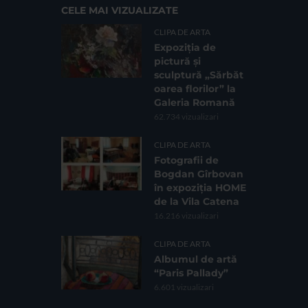
CELE MAI VIZUALIZATE
CLIPA DE ARTA
Expoziția de
pictură și
sculptură „Sărbăt
oarea florilor” la
Galeria Romană
62.734 vizualizari
CLIPA DE ARTA
Fotografii de
Bogdan Gîrbovan
în expoziția HOME
de la Vila Catena
16.216 vizualizari
CLIPA DE ARTA
Albumul de artă
“Paris Pallady”
6.601 vizualizari