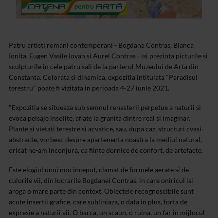
Patru artisti romani contemporani - Bogdana Contras, Bianca
Ionita, Eugen Vasile Iovan si Aurel Contras - isi prezinta picturile si
sculpturile in cele patru sali de la parterul Muzeului de Arta din
Constanta. Colorata si dinamica, expozitia intitulata "Paradisul
terestru" poate fi vizitata in perioada 4-27 iunie 2021.
"Expozitia se situeaza sub semnul renasterii perpetue a naturii si
evoca peisaje insolite, aflate la granita dintre real si imaginar.
Plante si vietati terestre si acvatice, sau, dupa caz, structuri cvasi-
abstracte, vorbesc despre apartenenta noastra la mediul natural,
oricat ne-am inconjura, ca fiinte dornice de confort, de artefacte.
Este elogiul unui nou inceput, clamat de formele aerate si de
culorile vii, din lucrarile Bogdanei Contras, in care oniricul isi
aroga o mare parte din context. Obiectele recognoscibile sunt
acute insertii grafice, care subliniaza, o data in plus, forta de
expresie a naturii vii. O barca, un scaun, o ruina, un far in mijlocul