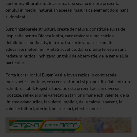
apelor involburate, toate acestea dau seama despre prezenta
omului in mediul natural, in aceeasi masura ca element dominant
si dominat.
Surprinzatoarele structuri, create de natura, constituie sursa de
inspiratie pentru Bianca Ionita, care etaleaza o maiestrie a
detaliului semnificativ, in texturi surprinzatoare cromatic,
adevarate metonimii. Vietati acvatice, dar si plante terestre sunt
redate minutios, inchizand unghiul de observatie, de la general, la
particular.
Forta lucrarilor lui Eugen Vasile Iovan rezida in contrastele
indraznete, spontane, ce creeaza ritmuri si proportii, aflate intr-un
echilibru stabil. Registrul acvatic este prezent aici, in diverse
ipostaze, reflex al unei varietati a starilor umane echivalente, de la
linistea adancurilor, la vuietul implicit, de la calmul aparent, la
valurile tulburi, oferind, nu arareori, efecte sonore.