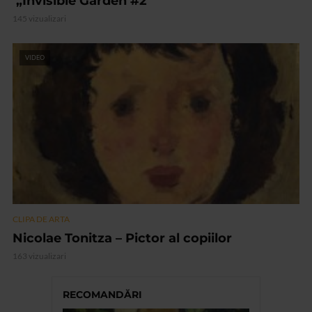
„Invisible Garden #2”
145 vizualizari
VIDEO
CLIPA DE ARTA
Nicolae Tonitza – Pictor al copiilor
163 vizualizari
RECOMANDĂRI