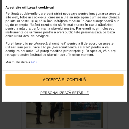
Acest site utilizează cookie-uri
Pe lângă cookie-urile care sunt strict necesare pentru funcționarea acestui
site web, folosim cookie-uri care ne ajută să înțelegem cum se navighează
pe site-ul nostru și ajută la îmbunătățirea modului în care funcționează site-
ul, de exemplu, făcând rezultatele să fie mai exacte în cazul căutărilor,
pentru a măsura performanța site-ului nostru. Partenerii noștri folosesc
instrumente de urmărire pentru a oferi publicitate personalizată pe baza
obiceiurilor dvs. de navigare.
Puteți face clic pe „Acceptă si continuă” pentru a fi de acord cu aceste
utilizări sau puteți face clic pe „Personalizează setările” pentru a vă
CLIPA DE ARTA
configura opțiunile. Vă puteți modifica preferințele și, în special, vă puteți
Nicolae Tonitza – Pictor al copiilor
retrage consimțământul pe site-ul nostru în orice moment.
Mai multe detalii
aici
.
161 vizualizari
RECOMANDĂRI
ACCEPTĂ SI CONTINUĂ
PERSONALIZEAZĂ SETĂRILE