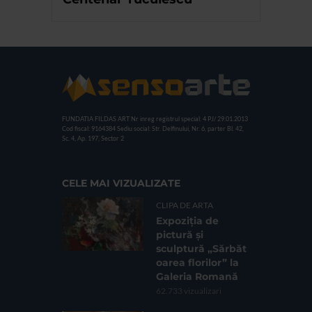
FUNDATIA FILDAS ART
Nr inreg registrul special: 4 PJ/ 29.01.2013
Cod fiscal: 9164384
Sediu social: Str. Delfinului, Nr. 6, parter Bl. 42,
Sc. 4, Ap. 197, Sector 2
CELE MAI VIZUALIZATE
CLIPA DE ARTA
Expoziția de
pictură și
sculptură „Sărbăt
oarea florilor” la
Galeria Romană
62.733 vizualizari