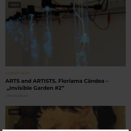
VIDEO
CLIPA DE ARTA
ARTS and ARTISTS. Floriama Cândea –
„Invisible Garden #2”
144 vizualizari
VIDEO