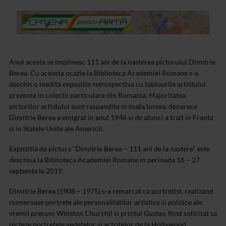
Anul acesta se implinesc 111 ani de la nasterea pictorului Dimitrie
Berea. Cu aceasta ocazie la Biblioteca Academiei Romane s-a
deschis o inedita expozitie retrospectiva cu tablourile artistului
prezente in colectii particulare din Romania. Majoritatea
picturilor artistului sunt raspandite in toata lumea, deoarece
Dimitrie Berea a emigrat in anul 1946 si de atunci a trait in Franta
si in Statele Unite ale Americii.
Expozitia de pictura "Dimitrie Berea – 111 ani de la nastere" este
deschisa la Biblioteca Academiei Romane in perioada 16 – 27
septembrie 2019.
Dimitrie Berea (1908 – 1975) s-a remarcat ca portretist, realizand
numeroase portrete ale personalitatilor artistice si politice ale
vremii precum Winston Churchil si printul Gustav, fiind solicitat sa
picteze portretele vedetelor si actritelor de la Hollywood.