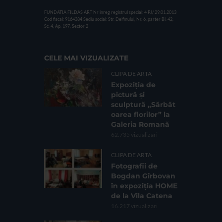
FUNDATIA FILDAS ART
Nr inreg registrul special: 4 PJ/ 29.01.2013
Cod fiscal: 9164384
Sediu social: Str. Delfinului, Nr. 6, parter Bl. 42,
Sc. 4, Ap. 197, Sector 2
CELE MAI VIZUALIZATE
CLIPA DE ARTA
Expoziția de
pictură și
sculptură „Sărbăt
oarea florilor” la
Galeria Romană
62.735 vizualizari
CLIPA DE ARTA
Fotografii de
Bogdan Gîrbovan
în expoziția HOME
de la Vila Catena
16.217 vizualizari