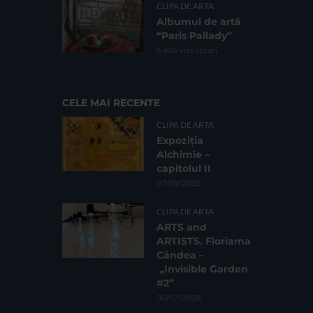
CLIPA DE ARTA
Albumul de artă
“Paris Pallady”
6.602 vizualizari
CELE MAI RECENTE
CLIPA DE ARTA
Expoziția
Alchimie –
capitolul II
07/08/2026
CLIPA DE ARTA
ARTS and
ARTISTS. Floriama
Cândea –
„Invisible Garden
#2”
30/07/2026