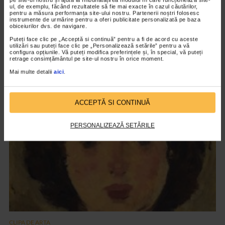
ul, de exemplu, făcând rezultatele să fie mai exacte în cazul căutărilor,
pentru a măsura performanța site-ului nostru. Partenerii noștri folosesc
instrumente de urmărire pentru a oferi publicitate personalizată pe baza
obiceiurilor dvs. de navigare.
CLIPA DE ARTA
Puteți face clic pe „Acceptă si continuă” pentru a fi de acord cu aceste
utilizări sau puteți face clic pe „Personalizează setările” pentru a vă
ARTS and ARTISTS. Floriama Cândea –
configura opțiunile. Vă puteți modifica preferințele și, în special, vă puteți
retrage consimțământul pe site-ul nostru în orice moment.
„Invisible Garden #2”
Mai multe detalii
aici
.
147 vizualizari
ACCEPTĂ SI CONTINUĂ
VIDEO
PERSONALIZEAZĂ SETĂRILE
CLIPA DE ARTA