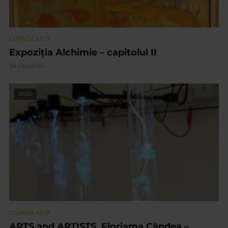
CLIPA DE ARTA
Expoziția Alchimie – capitolul II
16 vizualizari
VIDEO
CLIPA DE ARTA
ARTS and ARTISTS. Floriama Cândea –