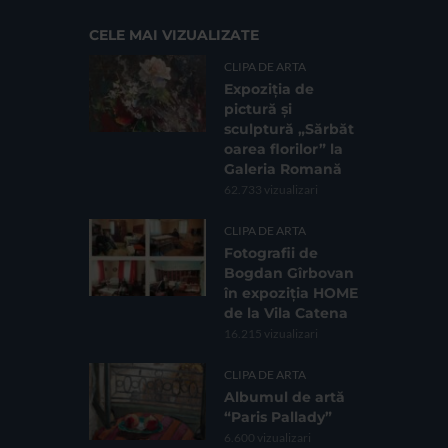
CELE MAI VIZUALIZATE
CLIPA DE ARTA
Expoziția de
pictură și
sculptură „Sărbăt
oarea florilor” la
Galeria Romană
62.733 vizualizari
CLIPA DE ARTA
Fotografii de
Bogdan Gîrbovan
în expoziția HOME
de la Vila Catena
16.215 vizualizari
CLIPA DE ARTA
Albumul de artă
“Paris Pallady”
6.600 vizualizari