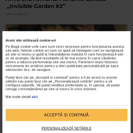
„Invisible Garden #2”
144 vizualizari
VIDEO
Acest site utilizează cookie-uri
Pe lângă cookie-urile care sunt strict necesare pentru funcționarea acestui
site web, folosim cookie-uri care ne ajută să înțelegem cum se navighează
pe site-ul nostru și ajută la îmbunătățirea modului în care funcționează site-
ul, de exemplu, făcând rezultatele să fie mai exacte în cazul căutărilor,
pentru a măsura performanța site-ului nostru. Partenerii noștri folosesc
instrumente de urmărire pentru a oferi publicitate personalizată pe baza
obiceiurilor dvs. de navigare.
Puteți face clic pe „Acceptă si continuă” pentru a fi de acord cu aceste
utilizări sau puteți face clic pe „Personalizează setările” pentru a vă
configura opțiunile. Vă puteți modifica preferințele și, în special, vă puteți
retrage consimțământul pe site-ul nostru în orice moment.
Mai multe detalii
aici
.
CLIPA DE ARTA
Nicolae Tonitza – Pictor al copiilor
ACCEPTĂ SI CONTINUĂ
161 vizualizari
PERSONALIZEAZĂ SETĂRILE
RECOMANDĂRI