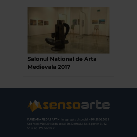
Salonul National de Arta
Medievala 2017
FUNDATIA FILDAS ART
Nr inreg registrul special: 4 PJ/ 29.01.2013
Cod fiscal: 9164384
Sediu social: Str. Delfinului, Nr. 6, parter Bl. 42,
Sc. 4, Ap. 197, Sector 2