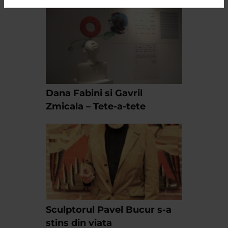
Dana Fabini si Gavril
Zmicala – Tete-a-tete
Sculptorul Pavel Bucur s-a
stins din viata