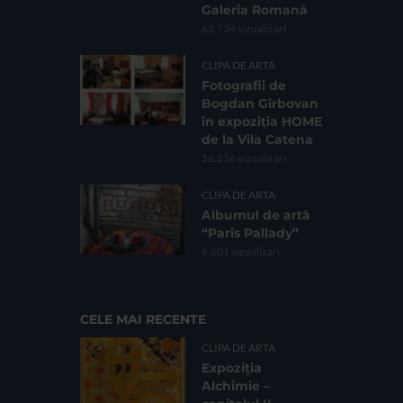
Galeria Romană
62.734 vizualizari
CLIPA DE ARTA
Fotografii de
Bogdan Gîrbovan
în expoziția HOME
de la Vila Catena
16.216 vizualizari
CLIPA DE ARTA
Albumul de artă
“Paris Pallady”
6.601 vizualizari
CELE MAI RECENTE
CLIPA DE ARTA
Expoziția
Alchimie –