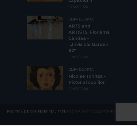
capitolul II
07/08/2026
CLIPA DE ARTA
ARTS and
ARTISTS. Floriama
Cândea –
„Invisible Garden
#2”
30/07/2026
CLIPA DE ARTA
Nicolae Tonitza –
Pictor al copiilor
29/07/2026
POLITICĂ DE CONFIDENȚIALITATE
| COPYRIGHT © 2026 TONICA GROUP