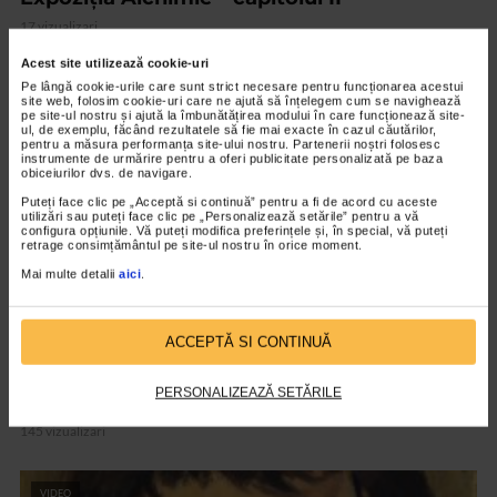
17 vizualizari
Acest site utilizează cookie-uri
Pe lângă cookie-urile care sunt strict necesare pentru funcționarea acestui
VIDEO
site web, folosim cookie-uri care ne ajută să înțelegem cum se navighează
pe site-ul nostru și ajută la îmbunătățirea modului în care funcționează site-
ul, de exemplu, făcând rezultatele să fie mai exacte în cazul căutărilor,
pentru a măsura performanța site-ului nostru. Partenerii noștri folosesc
instrumente de urmărire pentru a oferi publicitate personalizată pe baza
obiceiurilor dvs. de navigare.
Puteți face clic pe „Acceptă si continuă” pentru a fi de acord cu aceste
utilizări sau puteți face clic pe „Personalizează setările” pentru a vă
configura opțiunile. Vă puteți modifica preferințele și, în special, vă puteți
retrage consimțământul pe site-ul nostru în orice moment.
Mai multe detalii
aici
.
ACCEPTĂ SI CONTINUĂ
CLIPA DE ARTA
ARTS and ARTISTS. Floriama Cândea –
PERSONALIZEAZĂ SETĂRILE
„Invisible Garden #2”
145 vizualizari
VIDEO