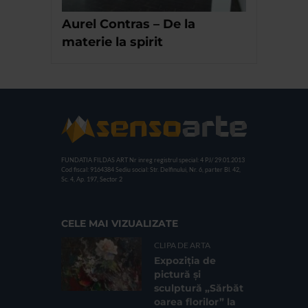
Aurel Contras – De la
materie la spirit
FUNDATIA FILDAS ART
Nr inreg registrul special: 4 PJ/ 29.01.2013
Cod fiscal: 9164384
Sediu social: Str. Delfinului, Nr. 6, parter Bl. 42,
Sc. 4, Ap. 197, Sector 2
CELE MAI VIZUALIZATE
CLIPA DE ARTA
Expoziția de
pictură și
sculptură „Sărbăt
oarea florilor” la