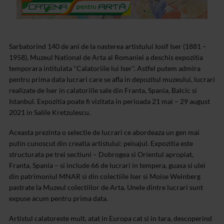
Sarbatorind 140 de ani de la nasterea artistului Iosif Iser (1881 –
1958), Muzeul National de Arta al Romaniei a deschis expozitia
temporara intitulata "Calatoriile lui Iser". Astfel putem admira
pentru prima data lucrari care se afla in depozitul muzeului, lucrari
realizate de Iser in calatoriile sale din Franta, Spania, Balcic si
Istanbul. Expozitia poate fi vizitata in perioada 21 mai – 29 august
2021 in Salile Kretzulescu.
Aceasta prezinta o selectie de lucrari ce abordeaza un gen mai
putin cunoscut din creatia artistului: peisajul. Expozitia este
structurata pe trei sectiuni – Dobrogea si Orientul apropiat,
Franta, Spania – si include 66 de lucrari in tempera, guasa si ulei
din patrimoniul MNAR si din colectiile Iser si Moise Weinberg
pastrate la Muzeul colectiilor de Arta. Unele dintre lucrari sunt
expuse acum pentru prima data.
Artistul calatoreste mult, atat in Europa cat si in tara, descoperind