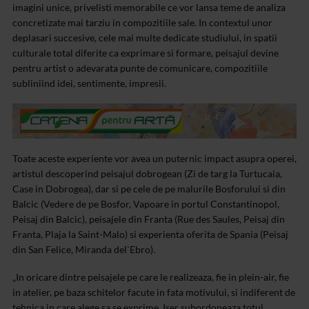
imagini unice, privelisti memorabile ce vor lansa teme de analiza
concretizate mai tarziu in compozitiile sale. In contextul unor
deplasari succesive, cele mai multe dedicate studiului, in spatii
culturale total diferite ca exprimare si formare, peisajul devine
pentru artist o adevarata punte de comunicare, compozitiile
subliniind idei, sentimente, impresii.
Toate aceste experiente vor avea un puternic impact asupra operei,
artistul descoperind peisajul dobrogean (Zi de targ la Turtucaia,
Case in Dobrogea), dar si pe cele de pe malurile Bosforului si din
Balcic (Vedere de pe Bosfor, Vapoare in portul Constantinopol,
Peisaj din Balcic), peisajele din Franta (Rue des Saules, Peisaj din
Franta, Plaja la Saint-Malo) si experienta oferita de Spania (Peisaj
din San Felice, Miranda del`Ebro).
„In oricare dintre peisajele pe care le realizeaza, fie in plein-air, fie
in atelier, pe baza schitelor facute in fata motivului, si indiferent de
tehnica in care alege sa se exprime, Iser subordoneaza totul