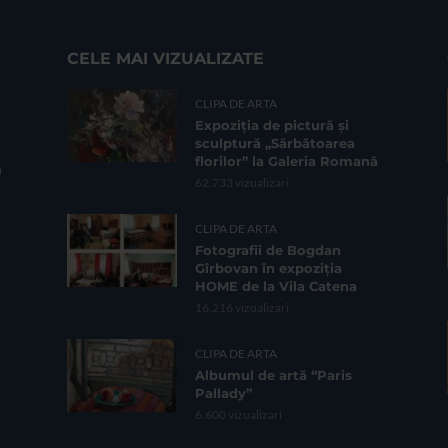
CELE MAI VIZUALIZATE
CLIPA DE ARTA
Expoziția de pictură și
sculptură „Sărbătoarea
florilor” la Galeria Romană
62.733 vizualizari
CLIPA DE ARTA
Fotografii de Bogdan
Gîrbovan în expoziția
HOME de la Vila Catena
16.216 vizualizari
CLIPA DE ARTA
Albumul de artă “Paris
Pallady”
6.600 vizualizari