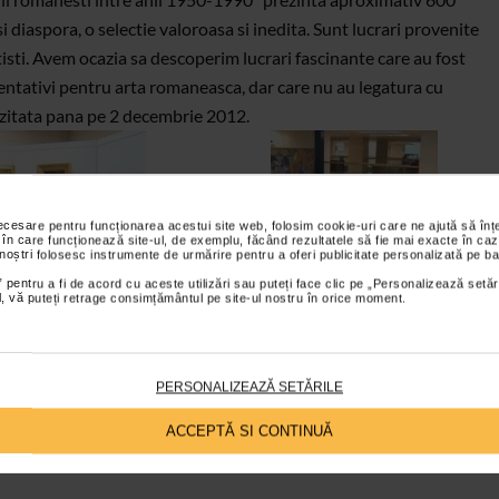
i diaspora, o selectie valoroasa si inedita. Sunt lucrari provenite
rtisti. Avem ocazia sa descoperim lucrari fascinante care au fost
zentativi pentru arta romaneasca, dar care nu au legatura cu
vizitata pana pe 2 decembrie 2012.
necesare pentru funcționarea acestui site web, folosim cookie-uri care ne ajută să î
 în care funcționează site-ul, de exemplu, făcând rezultatele să fie mai exacte în caz
 noștri folosesc instrumente de urmărire pentru a oferi publicitate personalizată pe ba
 pentru a fi de acord cu aceste utilizări sau puteți face clic pe „Personalizează setăr
ial, vă puteți retrage consimțământul pe site-ul nostru în orice moment.
PERSONALIZEAZĂ SETĂRILE
ACCEPTĂ SI CONTINUĂ