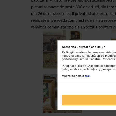
picturi semnate de peste 300 de artisti, din tara s
din 26 de muzee, colectii private si ateliere de a
realizate in perioada comunista de artisti repre
tematica comunista oficiala. Expozitia poate fi 
Acest site utilizează cookie-uri
Pe lângă cookie-urile care sunt strict 
nostru și ajută la îmbunătățirea modului
performanța site-ului nostru. Partenerii
Puteți face clic pe „Acceptă si continuă”
puteți modifica preferințele și, în spec
Mai multe detalii
aici
.