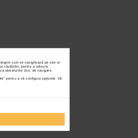
nțelegem cum se navighează pe site-ul
ul căutărilor, pentru a măsura
za obiceiurilor dvs. de navigare.
ile” pentru a vă configura opțiunile. Vă