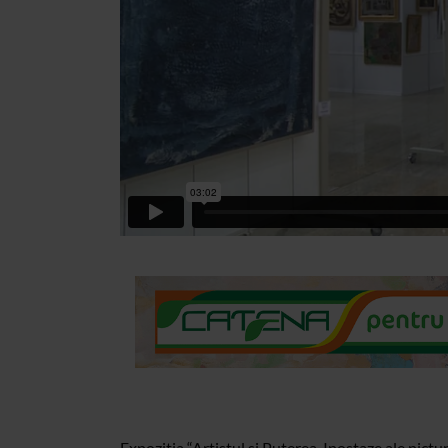
Expozitia “Artistul si Puterea. Ipostaze ale pic