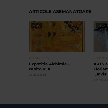
ARTICOLE ASEMANATOARE
VIDEO
VIDEO
CLIPA DE ARTA
CLIPA DE 
Expoziția Alchimie –
ARTS a
capitolul II
Floria
„Invis
16 vizualizari
144 vizuali