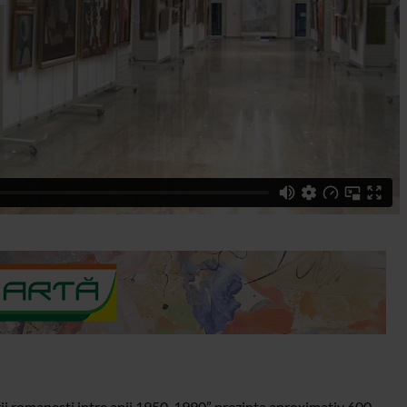
turii romanesti intre anii 1950-1990” prezinta aproximativ 600