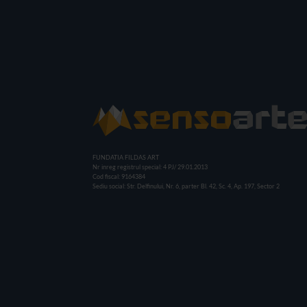
FUNDATIA FILDAS ART
Nr inreg registrul special: 4 PJ/ 29.01.2013
Cod fiscal: 9164384
Sediu social: Str. Delfinului, Nr. 6, parter Bl. 42, Sc. 4, Ap. 197, Sector 2