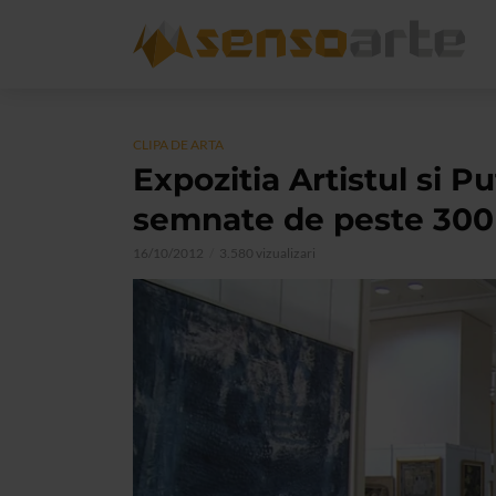
CLIPA DE ARTA
Expozitia Artistul si P
semnate de peste 300 
16/10/2012
3.580 vizualizari