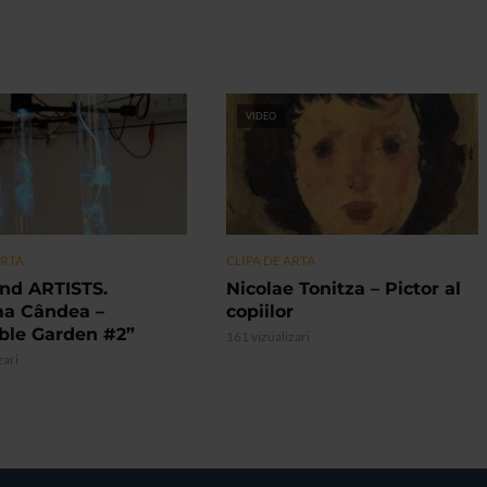
VIDEO
ARTA
CLIPA DE ARTA
nd ARTISTS.
Nicolae Tonitza – Pictor al
ma Cândea –
copiilor
ible Garden #2”
161 vizualizari
zari