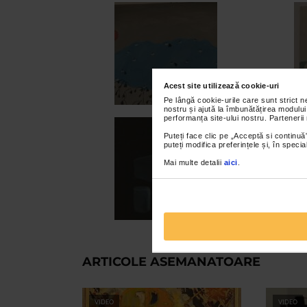
Acest site utilizează cookie-uri
Pe lângă cookie-urile care sunt strict 
nostru și ajută la îmbunătățirea modului
performanța site-ului nostru. Partenerii
Puteți face clic pe „Acceptă si continuă”
puteți modifica preferințele și, în spec
Mai multe detalii
aici
.
ARTICOLE ASEMANATOARE
VIDEO
VIDEO