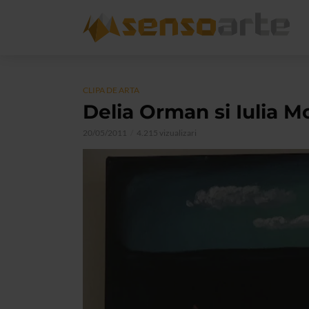
CLIPA DE ARTA
Delia Orman si Iulia M
20/05/2011
4.215 vizualizari