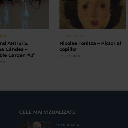
ARTA
CLIPA DE ARTA
nd ARTISTS.
Nicolae Tonitza – Pictor al
ma Cândea –
copiilor
ible Garden #2”
158 vizualizari
zari
CELE MAI VIZUALIZATE
CLIPA DE ARTA