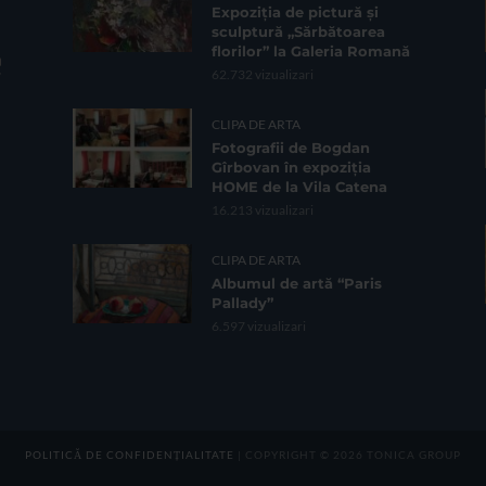
Expoziția de pictură și
sculptură „Sărbătoarea
florilor” la Galeria Romană
62.732 vizualizari
CLIPA DE ARTA
Fotografii de Bogdan
Gîrbovan în expoziția
HOME de la Vila Catena
16.213 vizualizari
CLIPA DE ARTA
Albumul de artă “Paris
Pallady”
6.597 vizualizari
POLITICĂ DE CONFIDENȚIALITATE
| COPYRIGHT © 2026 TONICA GROUP