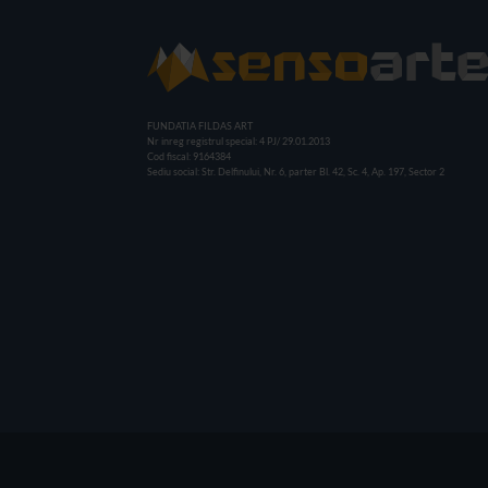
FUNDATIA FILDAS ART
Nr inreg registrul special: 4 PJ/ 29.01.2013
Cod fiscal: 9164384
Sediu social: Str. Delfinului, Nr. 6, parter Bl. 42, Sc. 4, Ap. 197, Sector 2