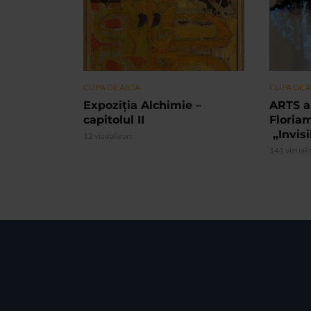
CLIPA DE ARTA
CLIPA DE 
Expoziția Alchimie –
ARTS a
capitolul II
Floria
„Invis
12 vizualizari
141 vizuali