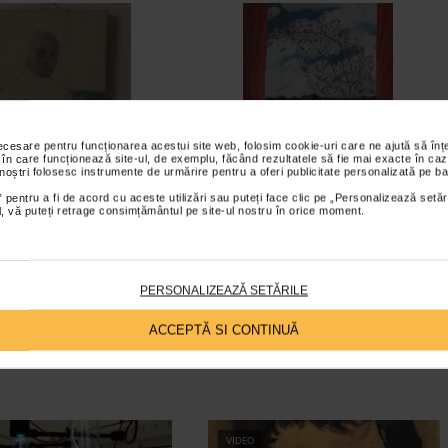
necesare pentru funcționarea acestui site web, folosim cookie-uri care ne ajută să î
 în care funcționează site-ul, de exemplu, făcând rezultatele să fie mai exacte în caz
 noștri folosesc instrumente de urmărire pentru a oferi publicitate personalizată pe ba
 pentru a fi de acord cu aceste utilizări sau puteți face clic pe „Personalizează setăr
ial, vă puteți retrage consimțământul pe site-ul nostru în orice moment.
PERSONALIZEAZĂ SETĂRILE
ACCEPTĂ SI CONTINUĂ
VIDEO