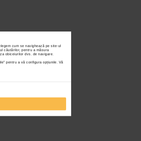
nțelegem cum se navighează pe site-ul
ul căutărilor, pentru a măsura
za obiceiurilor dvs. de navigare.
ile” pentru a vă configura opțiunile. Vă