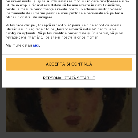
pe site-ul nostru și ajută la îmbunătățirea modului în care funcționează site-
ul, de exemplu, făcând rezultatele să fie mai exacte în cazul căutărilor,
pentru a măsura performanța site-ului nostru. Partenerii noștri folosesc
instrumente de urmărire pentru a oferi publicitate personalizată pe baza
obiceiurilor dvs. de navigare.
Puteți face clic pe „Acceptă si continuă” pentru a fi de acord cu aceste
CLIPA DE ARTA
utilizări sau puteți face clic pe „Personalizează setările” pentru a vă
configura opțiunile. Vă puteți modifica preferințele și, în special, vă puteți
ARTS and ARTISTS. Floriama Cândea –
retrage consimțământul pe site-ul nostru în orice moment.
„Invisible Garden #2”
Mai multe detalii
aici
.
139 vizualizari
ACCEPTĂ SI CONTINUĂ
VIDEO
PERSONALIZEAZĂ SETĂRILE