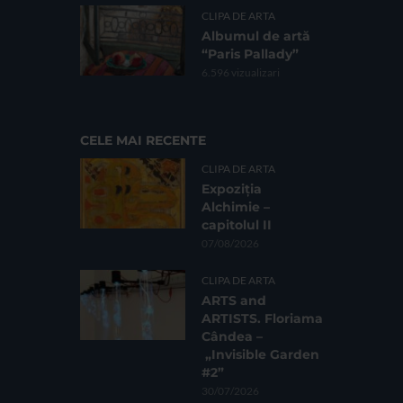
CLIPA DE ARTA
Albumul de artă
“Paris Pallady”
6.596 vizualizari
CELE MAI RECENTE
CLIPA DE ARTA
Expoziția
Alchimie –
capitolul II
07/08/2026
CLIPA DE ARTA
ARTS and
ARTISTS. Floriama
Cândea –
„Invisible Garden
#2”
30/07/2026