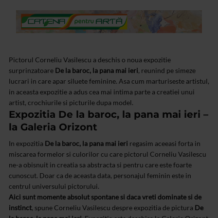
Pictorul Corneliu Vasilescu a deschis o noua expozitie
surprinzatoare
De la baroc, la pana mai ieri
, reunind pe simeze
lucrari in care apar siluete feminine. Asa cum marturiseste artistul,
in aceasta expozitie a adus cea mai intima parte a creatiei unui
artist, crochiurile si picturile dupa model.
Expozitia De la baroc, la pana mai ieri –
la Galeria Orizont
In expozitia
De la baroc, la pana mai ieri
regasim aceeasi forta in
miscarea formelor si culorilor cu care pictorul Corneliu Vasilescu
ne-a obisnuit in creatia sa abstracta si pentru care este foarte
cunoscut. Doar ca de aceasta data, personajul feminin este in
centrul universului pictorului.
Aici sunt momente absolut spontane si daca vreti dominate si de
instinct
, spune Corneliu Vasilescu despre expozitia de pictura
De