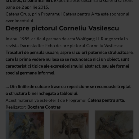
la baroc, la pana mai ieri
. Expozitia este deschisa la Galeria Orizont
pana pe 2 aprilie 2015.
Catena Grup, prin Programul Catena pentru Arta este sponsor al
evenimentului.
Despre pictorul Corneliu Vasilescu
In anul 1985, criticul german de arta Wolfgang H. Runge scria in
revista Darmstadter Echo despre pictorul Corneliu Vasilescu:
Trasaturi de pensula usoare, aspre si culori puternice stralucitoare,
care la prima vedere nu lasa sa se recunoasca nici un obiect, sunt
caracteristici tipice ale expresionismului abstract, sau ale formei
special germane Informel.
… Din liniile de culoare trase cu repeziciune se recunoaste treptat
o structura bine inchegata a tabloului.
Acest material va este oferit de Programul
Catena pentru arta.
Realizator:
Bogdana Contras