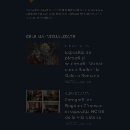
FUNDATIA FILDAS ART
Nr inreg registrul special: 4 PJ/ 29.01.2013
Cod fiscal: 9164384
Sediu social: Str. Delfinului, Nr. 6, parter Bl. 42,
Sc. 4, Ap. 197, Sector 2
CELE MAI VIZUALIZATE
CLIPA DE ARTA
Expoziția de
pictură și
sculptură „Sărbăt
oarea florilor” la
Galeria Romană
62.731 vizualizari
CLIPA DE ARTA
Fotografii de
Bogdan Gîrbovan
în expoziția HOME
de la Vila Catena
16.212 vizualizari