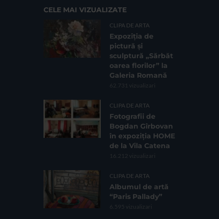
CELE MAI VIZUALIZATE
CLIPA DE ARTA
Expoziția de
pictură și
sculptură „Sărbăt
oarea florilor” la
Galeria Romană
62.731 vizualizari
CLIPA DE ARTA
Fotografii de
Bogdan Gîrbovan
în expoziția HOME
de la Vila Catena
16.212 vizualizari
CLIPA DE ARTA
Albumul de artă
“Paris Pallady”
6.595 vizualizari