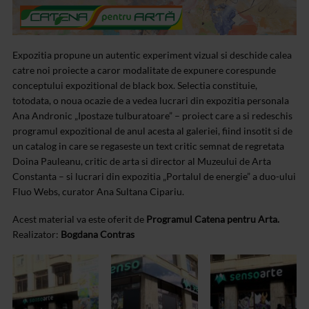
Expozitia propune un autentic experiment vizual si deschide calea
catre noi proiecte a caror modalitate de expunere corespunde
conceptului expozitional de black box. Selectia constituie,
totodata, o noua ocazie de a vedea lucrari din expozitia personala
Ana Andronic „Ipostaze tulburatoare” – proiect care a si redeschis
programul expozitional de anul acesta al galeriei, fiind insotit si de
un catalog in care se regaseste un text critic semnat de regretata
Doina Pauleanu, critic de arta si director al Muzeului de Arta
Constanta – si lucrari din expozitia „Portalul de energie” a duo-ului
Fluo Webs, curator Ana Sultana Cipariu.
Acest material va este oferit de
Programul Catena pentru Arta.
Realizator:
Bogdana Contras