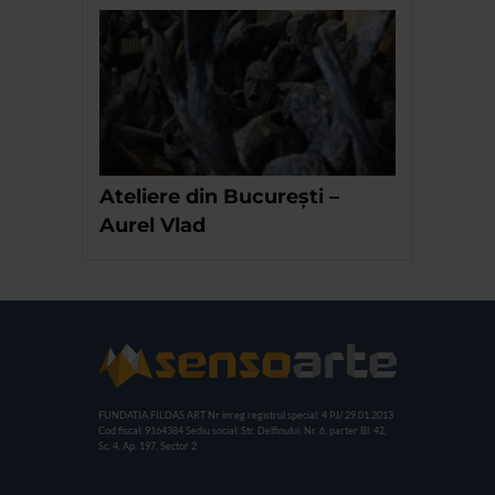
Ateliere din București –
Aurel Vlad
FUNDATIA FILDAS ART
Nr inreg registrul special: 4 PJ/ 29.01.2013
Cod fiscal: 9164384
Sediu social: Str. Delfinului, Nr. 6, parter Bl. 42,
Sc. 4, Ap. 197, Sector 2