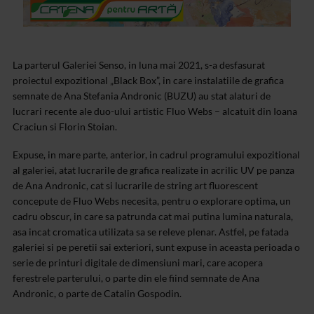
La parterul Galeriei Senso, in luna mai 2021, s-a desfasurat
proiectul expozitional „Black Box”, in care instalatiile de grafica
semnate de Ana Stefania Andronic (BUZU) au stat alaturi de
lucrari recente ale duo-ului artistic Fluo Webs – alcatuit din Ioana
Craciun si Florin Stoian.
Expuse, in mare parte, anterior, in cadrul programului expozitional
al galeriei, atat lucrarile de grafica realizate in acrilic UV pe panza
de Ana Andronic, cat si lucrarile de string art fluorescent
concepute de Fluo Webs necesita, pentru o explorare optima, un
cadru obscur, in care sa patrunda cat mai putina lumina naturala,
asa incat cromatica utilizata sa se releve plenar.
Astfel, pe fatada
galeriei si pe peretii sai exteriori, sunt expuse in aceasta perioada o
serie de printuri digitale de dimensiuni mari, care acopera
ferestrele parterului, o parte din ele fiind semnate de Ana
Andronic, o parte de Catalin Gospodin.