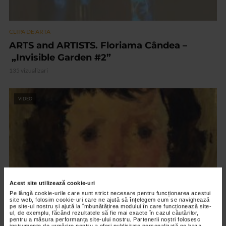
CLIPA DE ARTA
ARTS and ARTISTS. Floriama Cândea –
„Invisible Garden #2”
135 vizualizari
VIDEO
Acest site utilizează cookie-uri
Pe lângă cookie-urile care sunt strict necesare pentru funcționarea acestui
site web, folosim cookie-uri care ne ajută să înțelegem cum se navighează
pe site-ul nostru și ajută la îmbunătățirea modului în care funcționează site-
ul, de exemplu, făcând rezultatele să fie mai exacte în cazul căutărilor,
CLIPA DE ARTA
pentru a măsura performanța site-ului nostru. Partenerii noștri folosesc
instrumente de urmărire pentru a oferi publicitate personalizată pe baza