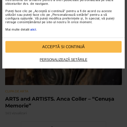
Nicolae Tonitza – Pictor al copiilor
obiceiurilor dvs. de navigare.
151 vizualizari
Puteți face clic pe „Acceptă si continuă” pentru a fi de acord cu aceste
utilizări sau puteți face clic pe „Personalizează setările” pentru a vă
configura opțiunile. Vă puteți modifica preferințele și, în special, vă puteți
retrage consimțământul pe site-ul nostru în orice moment.
VIDEO
Mai multe detalii
aici
.
ACCEPTĂ SI CONTINUĂ
PERSONALIZEAZĂ SETĂRILE
CLIPA DE ARTA
ARTS and ARTISTS. Anca Coller – “Cenușa
Memorie”
161 vizualizari