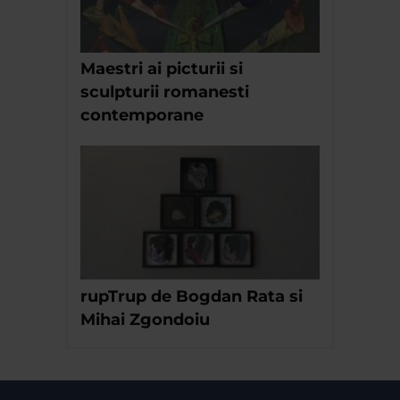
Maestri ai picturii si
sculpturii romanesti
contemporane
rupTrup de Bogdan Rata si
Mihai Zgondoiu