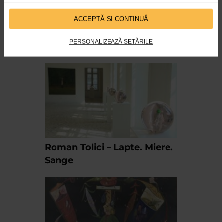
ARTS and ARTISTS. Anca Coller – “Cenușa
Memorie”
ACCEPTĂ SI CONTINUĂ
157 vizualizari
PERSONALIZEAZĂ SETĂRILE
RECOMANDĂRI
Roman Tolici – Lapte. Miere.
Sange