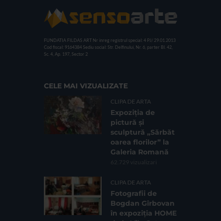
FUNDATIA FILDAS ART
Nr inreg registrul special: 4 PJ/ 29.01.2013
Cod fiscal: 9164384
Sediu social: Str. Delfinului, Nr. 6, parter Bl. 42,
Sc. 4, Ap. 197, Sector 2
CELE MAI VIZUALIZATE
CLIPA DE ARTA
Expoziția de
pictură și
sculptură „Sărbăt
oarea florilor” la
Galeria Romană
62.729 vizualizari
CLIPA DE ARTA
Fotografii de
Bogdan Gîrbovan
în expoziția HOME