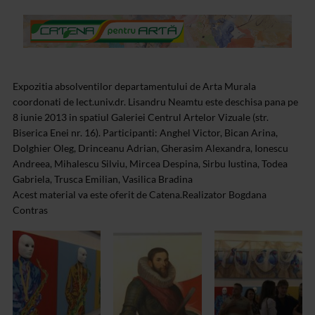
Expozitia absolventilor departamentului de Arta Murala
coordonati de lect.univ.dr. Lisandru Neamtu este deschisa pana pe
8 iunie 2013 in spatiul Galeriei Centrul Artelor Vizuale (str.
Biserica Enei nr. 16). Participanti: Anghel Victor, Bican Arina,
Dolghier Oleg, Drinceanu Adrian, Gherasim Alexandra, Ionescu
Andreea, Mihalescu Silviu, Mircea Despina, Sirbu Iustina, Todea
Gabriela, Trusca Emilian, Vasilica Bradina
Acest material va este oferit de Catena.
Realizator Bogdana
Contras