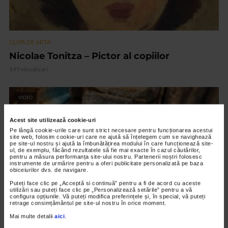
CLIPA DE ARTA
Nicolae Tonitza – Pictor al copiilor
145 vizualizari
VIDEO
Acest site utilizează cookie-uri
Pe lângă cookie-urile care sunt strict necesare pentru funcționarea acestui
site web, folosim cookie-uri care ne ajută să înțelegem cum se navighează
pe site-ul nostru și ajută la îmbunătățirea modului în care funcționează site-
ul, de exemplu, făcând rezultatele să fie mai exacte în cazul căutărilor,
pentru a măsura performanța site-ului nostru. Partenerii noștri folosesc
instrumente de urmărire pentru a oferi publicitate personalizată pe baza
obiceiurilor dvs. de navigare.
Puteți face clic pe „Acceptă si continuă” pentru a fi de acord cu aceste
utilizări sau puteți face clic pe „Personalizează setările” pentru a vă
configura opțiunile. Vă puteți modifica preferințele și, în special, vă puteți
retrage consimțământul pe site-ul nostru în orice moment.
CLIPA DE ARTA
Mai multe detalii
aici
.