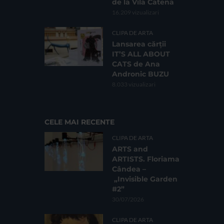
de la Vila Catena
16.209 vizualizari
CLIPA DE ARTA
Lansarea cărții
IT’S ALL ABOUT
CATS de Ana
Andronic BUZU
8.033 vizualizari
CELE MAI RECENTE
CLIPA DE ARTA
ARTS and
ARTISTS. Floriama
Cândea –
„Invisible Garden
#2”
30/07/2026
CLIPA DE ARTA