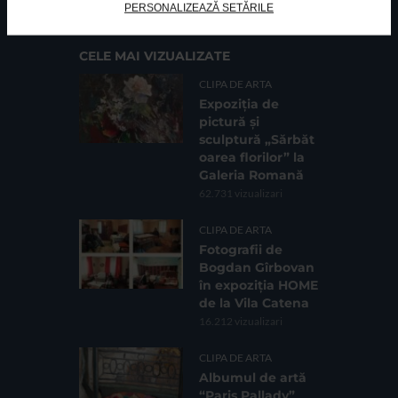
PERSONALIZEAZĂ SETĂRILE
CELE MAI VIZUALIZATE
CLIPA DE ARTA
Expoziția de
pictură și
sculptură „Sărbăt
oarea florilor” la
Galeria Romană
62.731 vizualizari
CLIPA DE ARTA
Fotografii de
Bogdan Gîrbovan
în expoziția HOME
de la Vila Catena
16.212 vizualizari
CLIPA DE ARTA
Albumul de artă
“Paris Pallady”