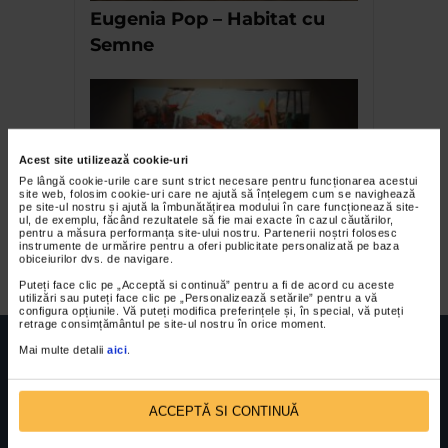
Eugenia Pop – Habitat cu
Semne
Acest site utilizează cookie-uri
Pe lângă cookie-urile care sunt strict necesare pentru funcționarea acestui
site web, folosim cookie-uri care ne ajută să înțelegem cum se navighează
pe site-ul nostru și ajută la îmbunătățirea modului în care funcționează site-
ul, de exemplu, făcând rezultatele să fie mai exacte în cazul căutărilor,
pentru a măsura performanța site-ului nostru. Partenerii noștri folosesc
Edith Torony – Incandescent
instrumente de urmărire pentru a oferi publicitate personalizată pe baza
obiceiurilor dvs. de navigare.
Puteți face clic pe „Acceptă si continuă” pentru a fi de acord cu aceste
utilizări sau puteți face clic pe „Personalizează setările” pentru a vă
configura opțiunile. Vă puteți modifica preferințele și, în special, vă puteți
retrage consimțământul pe site-ul nostru în orice moment.
Mai multe detalii
aici
.
ACCEPTĂ SI CONTINUĂ
FUNDATIA FILDAS ART
Nr inreg registrul special: 4 PJ/ 29.01.2013
Cod fiscal: 9164384
Sediu social: Str. Delfinului, Nr. 6, parter Bl. 42,
Sc. 4, Ap. 197, Sector 2