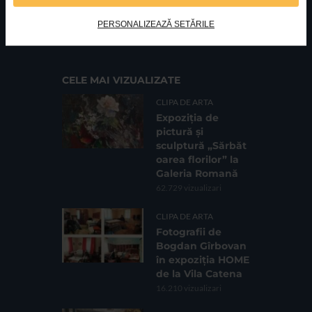
FUNDATIA FILDAS ART
Nr inreg registrul special: 4 PJ/ 29.01.2013
PERSONALIZEAZĂ SETĂRILE
Cod fiscal: 9164384
Sediu social: Str. Delfinului, Nr. 6, parter Bl. 42,
Sc. 4, Ap. 197, Sector 2
CELE MAI VIZUALIZATE
CLIPA DE ARTA
Expoziția de
pictură și
sculptură „Sărbăt
oarea florilor” la
Galeria Romană
62.729 vizualizari
CLIPA DE ARTA
Fotografii de
Bogdan Gîrbovan
în expoziția HOME
de la Vila Catena
16.210 vizualizari