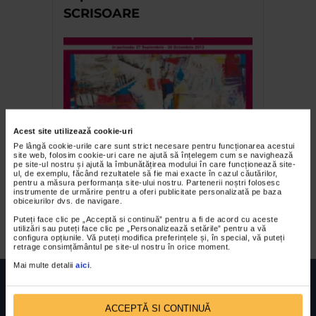
SCRISOARE
Acest site utilizează cookie-uri
Pe lângă cookie-urile care sunt strict necesare pentru funcționarea acestui
Invitatie in Atelierul
site web, folosim cookie-uri care ne ajută să înțelegem cum se navighează
pe site-ul nostru și ajută la îmbunătățirea modului în care funcționează site-
International de Creatie
ul, de exemplu, făcând rezultatele să fie mai exacte în cazul căutărilor,
pentru a măsura performanța site-ului nostru. Partenerii noștri folosesc
Feminina PODURI
instrumente de urmărire pentru a oferi publicitate personalizată pe baza
obiceiurilor dvs. de navigare.
EUROPENE 2013
Puteți face clic pe „Acceptă si continuă” pentru a fi de acord cu aceste
utilizări sau puteți face clic pe „Personalizează setările” pentru a vă
configura opțiunile. Vă puteți modifica preferințele și, în special, vă puteți
retrage consimțământul pe site-ul nostru în orice moment.
Mai multe detalii
aici
.
ACCEPTĂ SI CONTINUĂ