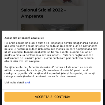
Salonul Sticlei 2022 –
Amprente
Acest site utilizează cookie-uri
Pe lângă cookie-urile care sunt strict necesare pentru funcționarea acestui
site web, folosim cookie-uri care ne ajută să înțelegem cum se navighează
pe site-ul nostru și ajută la îmbunătățirea modului în care funcționează site-
ul, de exemplu, făcând rezultatele să fie mai exacte în cazul căutărilor,
pentru a măsura performanța site-ului nostru. Partenerii noștri folosesc
instrumente de urmărire pentru a oferi publicitate personalizată pe baza
obiceiurilor dvs. de navigare.
Anca Boeriu – Atelier de vise
Puteți face clic pe „Acceptă si continuă” pentru a fi de acord cu aceste
utilizări sau puteți face clic pe „Personalizează setările” pentru a vă
configura opțiunile. Vă puteți modifica preferințele și, în special, vă puteți
retrage consimțământul pe site-ul nostru în orice moment.
Mai multe detalii
aici
.
ACCEPTĂ SI CONTINUĂ
FUNDATIA FILDAS ART
Nr inreg registrul special: 4 PJ/ 29.01.2013