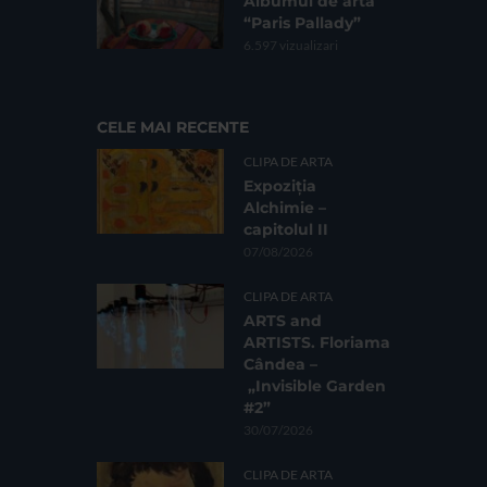
Albumul de artă
“Paris Pallady”
6.597 vizualizari
CELE MAI RECENTE
CLIPA DE ARTA
Expoziția
Alchimie –
capitolul II
07/08/2026
CLIPA DE ARTA
ARTS and
ARTISTS. Floriama
Cândea –
„Invisible Garden
#2”
30/07/2026
CLIPA DE ARTA