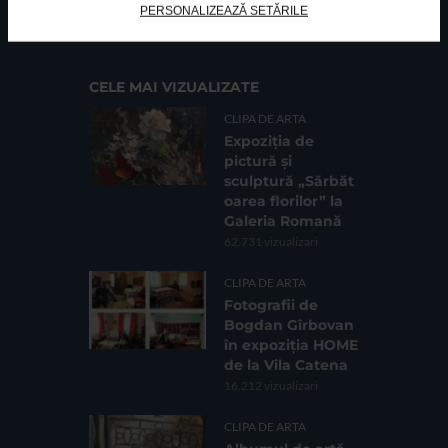
Cod fiscal: 9164384
Sediu social: Str. Delfinului, Nr. 6, parter Bl. 42,
PERSONALIZEAZĂ SETĂRILE
Sc. 4, Ap. 197, Sector 2
CELE MAI VIZUALIZATE
CLIPA DE ARTA
Expoziția de
pictură și
sculptură „Sărbăt
oarea florilor” la
Galeria Romană
62.731 vizualizari
CLIPA DE ARTA
Fotografii de
Bogdan Gîrbovan
în expoziția HOME
de la Vila Catena
16.212 vizualizari
CLIPA DE ARTA