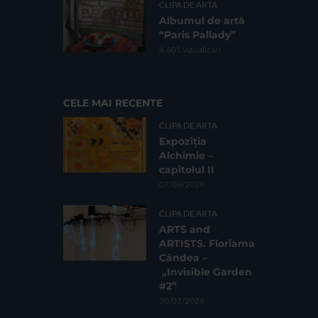
CLIPA DE ARTA
Albumul de artă
“Paris Pallady”
6.601 vizualizari
CELE MAI RECENTE
CLIPA DE ARTA
Expoziția
Alchimie –
capitolul II
07/08/2026
CLIPA DE ARTA
ARTS and
ARTISTS. Floriama
Cândea –
„Invisible Garden
#2”
30/07/2026