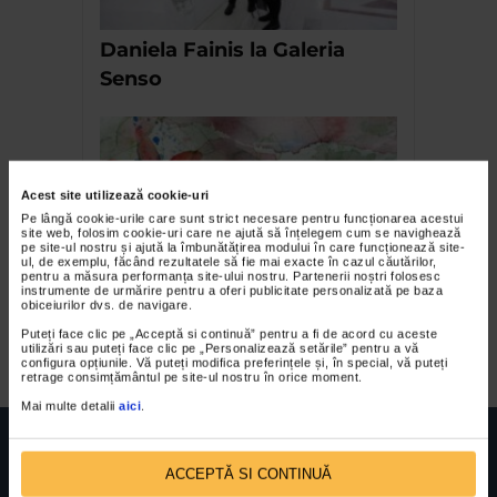
Daniela Fainis la Galeria
Senso
Acest site utilizează cookie-uri
Pe lângă cookie-urile care sunt strict necesare pentru funcționarea acestui
site web, folosim cookie-uri care ne ajută să înțelegem cum se navighează
pe site-ul nostru și ajută la îmbunătățirea modului în care funcționează site-
ul, de exemplu, făcând rezultatele să fie mai exacte în cazul căutărilor,
pentru a măsura performanța site-ului nostru. Partenerii noștri folosesc
instrumente de urmărire pentru a oferi publicitate personalizată pe baza
Angela Hanc – Adame, unde
obiceiurilor dvs. de navigare.
ești?
Puteți face clic pe „Acceptă si continuă” pentru a fi de acord cu aceste
utilizări sau puteți face clic pe „Personalizează setările” pentru a vă
configura opțiunile. Vă puteți modifica preferințele și, în special, vă puteți
retrage consimțământul pe site-ul nostru în orice moment.
Mai multe detalii
aici
.
ACCEPTĂ SI CONTINUĂ