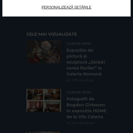
FUNDATIA FILDAS ART
Nr inreg registrul special: 4 PJ/ 29.01.2013
PERSONALIZEAZĂ SETĂRILE
Cod fiscal: 9164384
Sediu social: Str. Delfinului, Nr. 6, parter Bl. 42,
Sc. 4, Ap. 197, Sector 2
CELE MAI VIZUALIZATE
CLIPA DE ARTA
Expoziția de
pictură și
sculptură „Sărbăt
oarea florilor” la
Galeria Romană
62.734 vizualizari
CLIPA DE ARTA
Fotografii de
Bogdan Gîrbovan
în expoziția HOME
de la Vila Catena
16.216 vizualizari