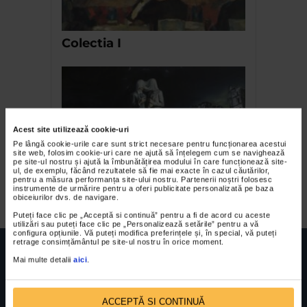
Colectia I
Acest site utilizează cookie-uri
Pe lângă cookie-urile care sunt strict necesare pentru funcționarea acestui
site web, folosim cookie-uri care ne ajută să înțelegem cum se navighează
pe site-ul nostru și ajută la îmbunătățirea modului în care funcționează site-
ul, de exemplu, făcând rezultatele să fie mai exacte în cazul căutărilor,
The Error de Andrei Gamart
pentru a măsura performanța site-ului nostru. Partenerii noștri folosesc
instrumente de urmărire pentru a oferi publicitate personalizată pe baza
obiceiurilor dvs. de navigare.
Puteți face clic pe „Acceptă si continuă” pentru a fi de acord cu aceste
utilizări sau puteți face clic pe „Personalizează setările” pentru a vă
configura opțiunile. Vă puteți modifica preferințele și, în special, vă puteți
retrage consimțământul pe site-ul nostru în orice moment.
Mai multe detalii
aici
.
FUNDATIA FILDAS ART
Nr inreg registrul special: 4 PJ/ 29.01.2013
ACCEPTĂ SI CONTINUĂ