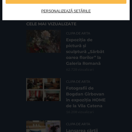
Cod fiscal: 9164384
Sediu social: Str. Delfinului, Nr. 6, parter Bl. 42,
Sc. 4, Ap. 197, Sector 2
PERSONALIZEAZĂ SETĂRILE
CELE MAI VIZUALIZATE
CLIPA DE ARTA
Expoziția de
pictură și
sculptură „Sărbăt
oarea florilor” la
Galeria Romană
62.728 vizualizari
CLIPA DE ARTA
Fotografii de
Bogdan Gîrbovan
în expoziția HOME
de la Vila Catena
16.208 vizualizari
CLIPA DE ARTA
Lansarea cărții