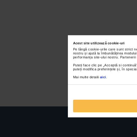
Acest site utilizează cookie-uri
Pe lângă cookie-urile care sunt strict 
nostru și ajută la îmbunătățirea modului
performanța site-ului nostru. Partenerii
Puteți face clic pe „Acceptă si continuă”
puteți modifica preferințele și, în spec
Mai multe detalii
aici
.