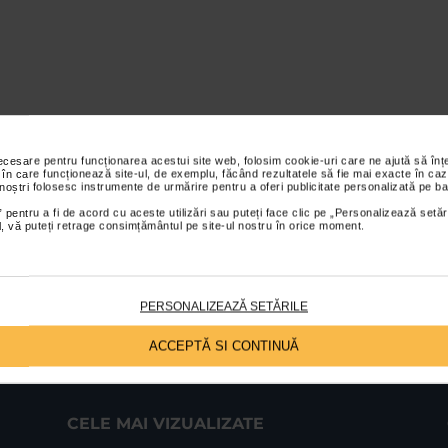
necesare pentru funcționarea acestui site web, folosim cookie-uri care ne ajută să î
 în care funcționează site-ul, de exemplu, făcând rezultatele să fie mai exacte în caz
 noștri folosesc instrumente de urmărire pentru a oferi publicitate personalizată pe ba
 pentru a fi de acord cu aceste utilizări sau puteți face clic pe „Personalizează setăr
ial, vă puteți retrage consimțământul pe site-ul nostru în orice moment.
PERSONALIZEAZĂ SETĂRILE
ACCEPTĂ SI CONTINUĂ
CELE MAI VIZUALIZATE