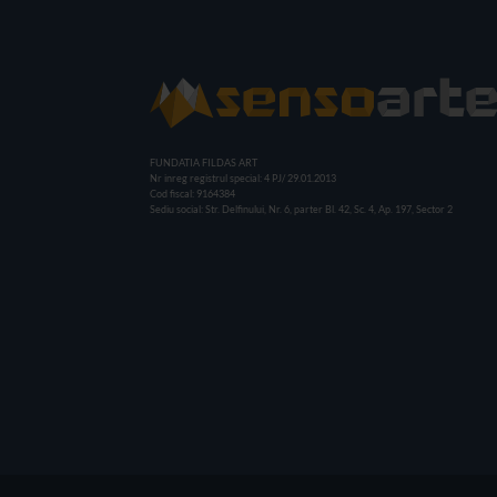
FUNDATIA FILDAS ART
Nr inreg registrul special: 4 PJ/ 29.01.2013
Cod fiscal: 9164384
Sediu social: Str. Delfinului, Nr. 6, parter Bl. 42, Sc. 4, Ap. 197, Sector 2