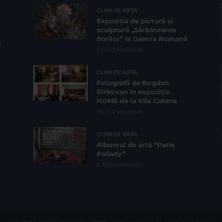
CLIPA DE ARTA
Expoziția de pictură și
sculptură „Sărbătoarea
florilor” la Galeria Romană
62.731 vizualizari
CLIPA DE ARTA
Fotografii de Bogdan
Gîrbovan în expoziția
HOME de la Vila Catena
16.212 vizualizari
CLIPA DE ARTA
Albumul de artă “Paris
Pallady”
6.596 vizualizari