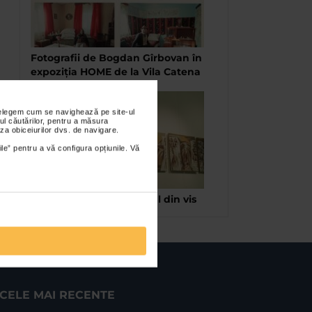
Fotografii de Bogdan Gîrbovan în
expoziția HOME de la Vila Catena
nțelegem cum se navighează pe site-ul
ul căutărilor, pentru a măsura
za obiceiurilor dvs. de navigare.
ile” pentru a vă configura opțiunile. Vă
Paula Vladescu – Castelul din vis
CELE MAI RECENTE