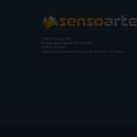
FUNDATIA FILDAS ART
Nr inreg registrul special: 4 PJ/ 29.01.2013
Cod fiscal: 9164384
Sediu social: Str. Delfinului, Nr. 6, parter Bl. 42, Sc. 4, Ap. 197, Sector 2