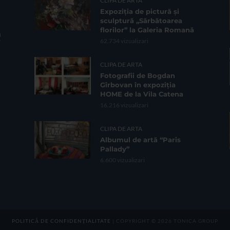
CLIPA DE ARTA
Expoziția de pictură și
sculptură „Sărbătoarea
florilor” la Galeria Romană
62.734 vizualizari
CLIPA DE ARTA
Fotografii de Bogdan
Gîrbovan în expoziția
HOME de la Vila Catena
16.216 vizualizari
CLIPA DE ARTA
Albumul de artă “Paris
Pallady”
6.600 vizualizari
POLITICĂ DE CONFIDENȚIALITATE
| COPYRIGHT © 2026 TONICA GROUP