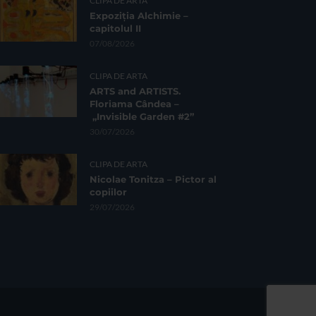
CLIPA DE ARTA
Expoziția Alchimie –
capitolul II
07/08/2026
CLIPA DE ARTA
ARTS and ARTISTS.
Floriama Cândea –
„Invisible Garden #2”
30/07/2026
CLIPA DE ARTA
Nicolae Tonitza – Pictor al
copiilor
29/07/2026