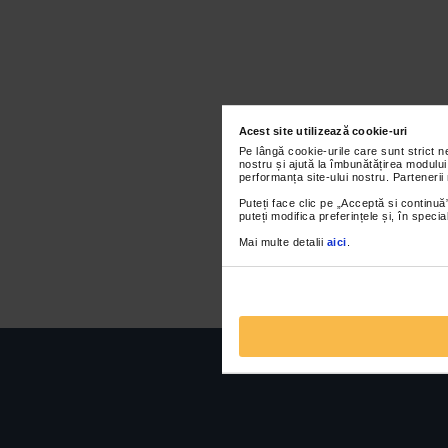
Acest site utilizează cookie-uri
Pe lângă cookie-urile care sunt strict 
nostru și ajută la îmbunătățirea modului
performanța site-ului nostru. Partenerii
Puteți face clic pe „Acceptă si continuă”
puteți modifica preferințele și, în spec
Mai multe detalii
aici
.