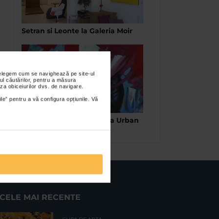
Setran si Leonte la Galeria Moir
nțelegem cum se navighează pe site-ul
ul căutărilor, pentru a măsura
za obiceiurilor dvs. de navigare.
ile” pentru a vă configura opțiunile. Vă
Luminita Gliga – expozitia Urban
Stories
CELE MAI RECENTE