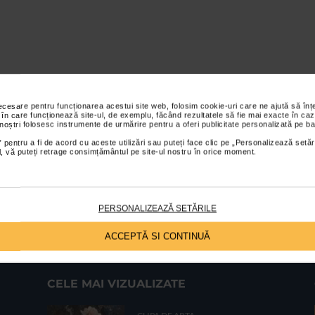
necesare pentru funcționarea acestui site web, folosim cookie-uri care ne ajută să î
 în care funcționează site-ul, de exemplu, făcând rezultatele să fie mai exacte în caz
 noștri folosesc instrumente de urmărire pentru a oferi publicitate personalizată pe ba
 pentru a fi de acord cu aceste utilizări sau puteți face clic pe „Personalizează setăr
ial, vă puteți retrage consimțământul pe site-ul nostru în orice moment.
PERSONALIZEAZĂ SETĂRILE
ACCEPTĂ SI CONTINUĂ
CELE MAI VIZUALIZATE