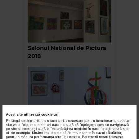
Salonul National de Pictura
2018
Acest site utilizează cookie-uri
Expozitia sculptorului
Pe lângă cookie-urile care sunt strict necesare pentru funcționarea acestui
site web, folosim cookie-uri care ne ajută să înțelegem cum se navighează
Mircea Paul Goreniuc la
pe site-ul nostru și ajută la îmbunătățirea modului în care funcționează site-
ul, de exemplu, făcând rezultatele să fie mai exacte în cazul căutărilor,
Galeria Simeza
pentru a măsura performanța site-ului nostru. Partenerii noștri folosesc