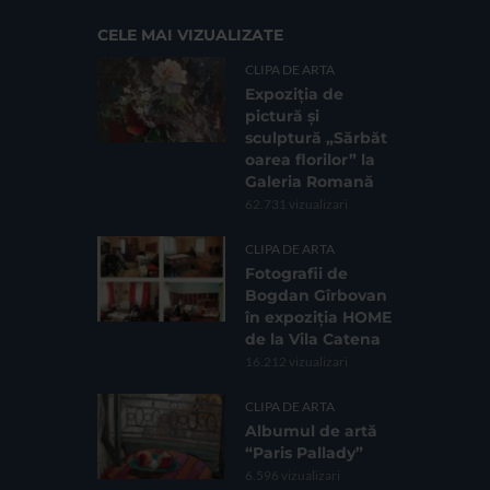
CELE MAI VIZUALIZATE
CLIPA DE ARTA
Expoziția de
pictură și
sculptură „Sărbăt
oarea florilor” la
Galeria Romană
62.731 vizualizari
CLIPA DE ARTA
Fotografii de
Bogdan Gîrbovan
în expoziția HOME
de la Vila Catena
16.212 vizualizari
CLIPA DE ARTA
Albumul de artă
“Paris Pallady”
6.596 vizualizari