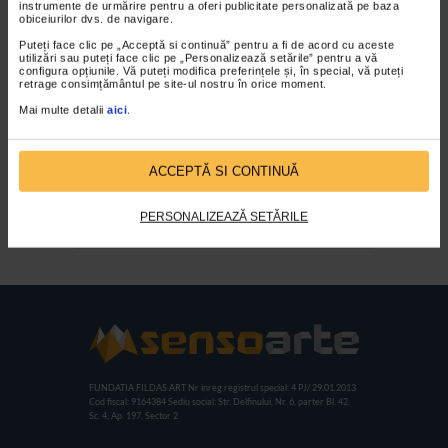
instrumente de urmărire pentru a oferi publicitate personalizată pe baza
obiceiurilor dvs. de navigare.
Puteți face clic pe „Acceptă si continuă” pentru a fi de acord cu aceste
utilizări sau puteți face clic pe „Personalizează setările” pentru a vă
configura opțiunile. Vă puteți modifica preferințele și, în special, vă puteți
retrage consimțământul pe site-ul nostru în orice moment.
Mai multe detalii
aici
.
ACCEPTĂ SI CONTINUĂ
Expozitia Fatetele
Hiperconectivitatii
PERSONALIZEAZĂ SETĂRILE
FUNDATIA FILDAS ART
Nr inreg registrul special: 4 PJ/ 29.01.2013
Cod fiscal: 9164384
Sediu social: Str. Delfinului, Nr. 6, parter Bl. 42,
Sc. 4, Ap. 197, Sector 2