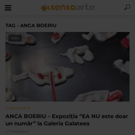
TAG - ANCA BOERIU
VIDEO
CLIPA DE ARTA
ANCA BOERIU – Expoziţia “EA NU este doar
un număr” la Galeria Galateea
279 vizualizari