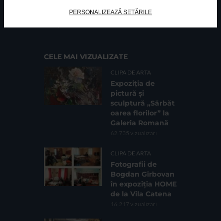
FUNDATIA FILDAS ART
Nr inreg registrul special: 4 PJ/ 29.01.2013
PERSONALIZEAZĂ SETĂRILE
Cod fiscal: 9164384
Sediu social: Str. Delfinului, Nr. 6, parter Bl. 42,
Sc. 4, Ap. 197, Sector 2
CELE MAI VIZUALIZATE
CLIPA DE ARTA
Expoziția de
pictură și
sculptură „Sărbăt
oarea florilor” la
Galeria Romană
62.735 vizualizari
CLIPA DE ARTA
Fotografii de
Bogdan Gîrbovan
în expoziția HOME
de la Vila Catena
16.217 vizualizari