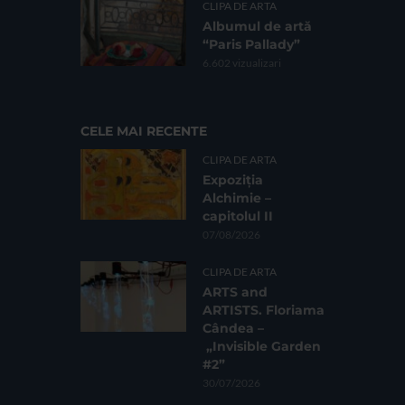
CLIPA DE ARTA
Albumul de artă
“Paris Pallady”
6.602 vizualizari
CELE MAI RECENTE
CLIPA DE ARTA
Expoziția
Alchimie –
capitolul II
07/08/2026
CLIPA DE ARTA
ARTS and
ARTISTS. Floriama
Cândea –
„Invisible Garden
#2”
30/07/2026