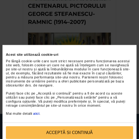
CENTENARUL PICTORULUI
GEORGE STEFANESCU-
RAMNIC (1914–2007)
Acest site utilizează cookie-uri
Pe lângă cookie-urile care sunt strict necesare pentru funcționarea acestui
site web, folosim cookie-uri care ne ajută să înțelegem cum se navighează
pe site-ul nostru și ajută la îmbunătățirea modului în care funcționează site-
ul, de exemplu, făcând rezultatele să fie mai exacte în cazul căutărilor,
pentru a măsura performanța site-ului nostru. Partenerii noștri folosesc
instrumente de urmărire pentru a oferi publicitate personalizată pe baza
Expozitie Eugen Craciun la
obiceiurilor dvs. de navigare.
Teatrul National Bucuresti
Puteți face clic pe „Acceptă si continuă” pentru a fi de acord cu aceste
utilizări sau puteți face clic pe „Personalizează setările” pentru a vă
configura opțiunile. Vă puteți modifica preferințele și, în special, vă puteți
retrage consimțământul pe site-ul nostru în orice moment.
Mai multe detalii
aici
.
ACCEPTĂ SI CONTINUĂ