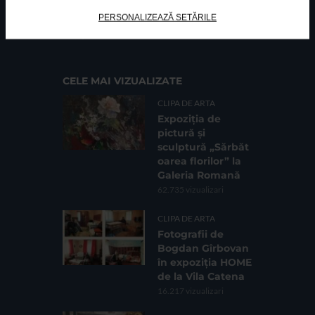
FUNDATIA FILDAS ART
Nr inreg registrul special: 4 PJ/ 29.01.2013
PERSONALIZEAZĂ SETĂRILE
Cod fiscal: 9164384
Sediu social: Str. Delfinului, Nr. 6, parter Bl. 42,
Sc. 4, Ap. 197, Sector 2
CELE MAI VIZUALIZATE
CLIPA DE ARTA
Expoziția de
pictură și
sculptură „Sărbăt
oarea florilor” la
Galeria Romană
62.735 vizualizari
CLIPA DE ARTA
Fotografii de
Bogdan Gîrbovan
în expoziția HOME
de la Vila Catena
16.217 vizualizari