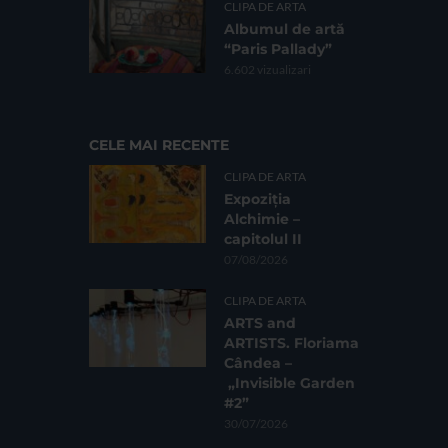
CLIPA DE ARTA
Albumul de artă
“Paris Pallady”
6.602 vizualizari
CELE MAI RECENTE
CLIPA DE ARTA
Expoziția
Alchimie –
capitolul II
07/08/2026
CLIPA DE ARTA
ARTS and
ARTISTS. Floriama
Cândea –
„Invisible Garden
#2”
30/07/2026