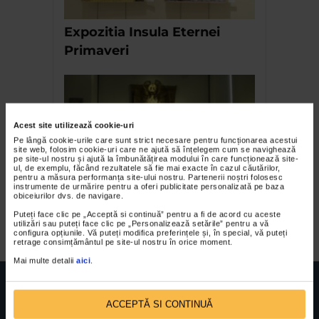
Expozitia Insula Eternei
Primaveri
Acest site utilizează cookie-uri
Pe lângă cookie-urile care sunt strict necesare pentru funcționarea acestui
site web, folosim cookie-uri care ne ajută să înțelegem cum se navighează
pe site-ul nostru și ajută la îmbunătățirea modului în care funcționează site-
ul, de exemplu, făcând rezultatele să fie mai exacte în cazul căutărilor,
pentru a măsura performanța site-ului nostru. Partenerii noștri folosesc
instrumente de urmărire pentru a oferi publicitate personalizată pe baza
Expozitia Sarbatoarea
obiceiurilor dvs. de navigare.
Breslei 2018
Puteți face clic pe „Acceptă si continuă” pentru a fi de acord cu aceste
utilizări sau puteți face clic pe „Personalizează setările” pentru a vă
configura opțiunile. Vă puteți modifica preferințele și, în special, vă puteți
retrage consimțământul pe site-ul nostru în orice moment.
Mai multe detalii
aici
.
ACCEPTĂ SI CONTINUĂ