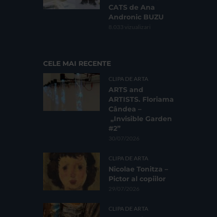
CATS de Ana
Andronic BUZU
8.033 vizualizari
CELE MAI RECENTE
CLIPA DE ARTA
ARTS and
ARTISTS. Floriama
Cândea –
„Invisible Garden
#2”
30/07/2026
CLIPA DE ARTA
Nicolae Tonitza –
Pictor al copiilor
29/07/2026
CLIPA DE ARTA