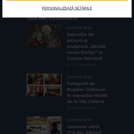
PERSONALIZEAZĂ SETĂRILE
CELE MAI VIZUALIZATE
CLIPA DE ARTA
Expoziția de
pictură și
sculptură „Sărbăt
oarea florilor” la
Galeria Romană
62.729 vizualizari
CLIPA DE ARTA
Fotografii de
Bogdan Gîrbovan
în expoziția HOME
de la Vila Catena
16.210 vizualizari
CLIPA DE ARTA
Lansarea cărții
IT’S ALL ABOUT