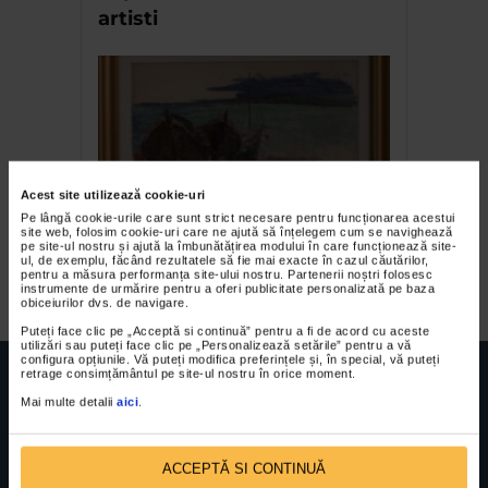
artisti
Acest site utilizează cookie-uri
Pe lângă cookie-urile care sunt strict necesare pentru funcționarea acestui
site web, folosim cookie-uri care ne ajută să înțelegem cum se navighează
Medi Wechsler Dinu – Sa nu
pe site-ul nostru și ajută la îmbunătățirea modului în care funcționează site-
ul, de exemplu, făcând rezultatele să fie mai exacte în cazul căutărilor,
uram niciodata pe nimeni!
pentru a măsura performanța site-ului nostru. Partenerii noștri folosesc
instrumente de urmărire pentru a oferi publicitate personalizată pe baza
obiceiurilor dvs. de navigare.
Puteți face clic pe „Acceptă si continuă” pentru a fi de acord cu aceste
utilizări sau puteți face clic pe „Personalizează setările” pentru a vă
configura opțiunile. Vă puteți modifica preferințele și, în special, vă puteți
retrage consimțământul pe site-ul nostru în orice moment.
Mai multe detalii
aici
.
FUNDATIA FILDAS ART
Nr inreg registrul special: 4 PJ/ 29.01.2013
ACCEPTĂ SI CONTINUĂ
Cod fiscal: 9164384
Sediu social: Str. Delfinului, Nr. 6, parter Bl. 42,
Sc. 4, Ap. 197, Sector 2