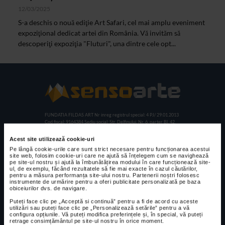
12/03/2025
S-a deschis o nouă ediţie Art Safari, cel mai amplu eveniment
expoziţional dedicat artei din România. Vă invităm să
descoperiţi expoziţia "Fluturi", una dintre cele opt...
FUNDATIA FILDAS ART
Nr inreg registrul special: 4 PJ/ 29.01.2013
Cod fiscal: 9164384
Sediu social: Str. Delfinului, Nr. 6, parter Bl. 42,
Sc. 4, Ap. 197, Sector 2
Acest site utilizează cookie-uri
Pe lângă cookie-urile care sunt strict necesare pentru funcționarea acestui
site web, folosim cookie-uri care ne ajută să înțelegem cum se navighează
CELE MAI VIZUALIZATE
pe site-ul nostru și ajută la îmbunătățirea modului în care funcționează site-
ul, de exemplu, făcând rezultatele să fie mai exacte în cazul căutărilor,
pentru a măsura performanța site-ului nostru. Partenerii noștri folosesc
CLIPA DE ARTA
instrumente de urmărire pentru a oferi publicitate personalizată pe baza
Expoziția de
obiceiurilor dvs. de navigare.
pictură și
Puteți face clic pe „Acceptă si continuă” pentru a fi de acord cu aceste
sculptură „Sărbăt
utilizări sau puteți face clic pe „Personalizează setările” pentru a vă
configura opțiunile. Vă puteți modifica preferințele și, în special, vă puteți
oarea florilor” la
retrage consimțământul pe site-ul nostru în orice moment.