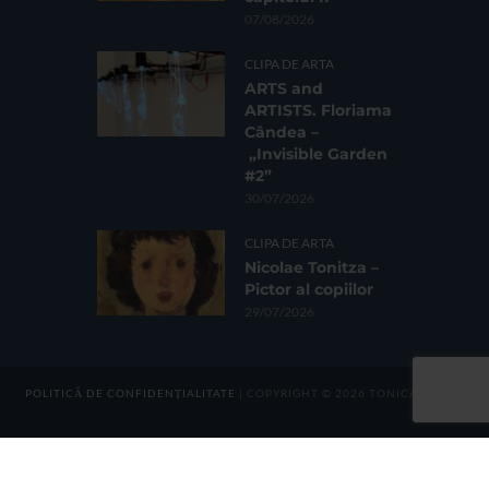
07/08/2026
CLIPA DE ARTA
ARTS and
ARTISTS. Floriama
Cândea –
„Invisible Garden
#2”
30/07/2026
CLIPA DE ARTA
Nicolae Tonitza –
Pictor al copiilor
29/07/2026
POLITICĂ DE CONFIDENȚIALITATE
| COPYRIGHT © 2026 TONICA GROUP