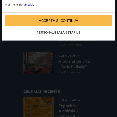
Galeria Romană
Mai multe detalii
aici
.
62.734 vizualizari
CLIPA DE ARTA
ACCEPTĂ SI CONTINUĂ
Fotografii de
Bogdan Gîrbovan
PERSONALIZEAZĂ SETĂRILE
în expoziția HOME
de la Vila Catena
16.216 vizualizari
CLIPA DE ARTA
Albumul de artă
“Paris Pallady”
6.601 vizualizari
CELE MAI RECENTE
CLIPA DE ARTA
Expoziția
Alchimie –
capitolul II