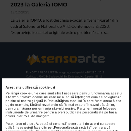
2023 la Galeria IOMO
12/12/2023
La Galeria IOMO, a fost deschisă expoziția "Sens figurat" din
cadrul Salonului Național de Artă Contemporană 2023.
"Supraviețuirea artei originale este o problemă care s...
FUNDATIA FILDAS ART
Nr inreg registrul special: 4 PJ/ 29.01.2013
Cod fiscal: 9164384
Sediu social: Str. Delfinului, Nr. 6, parter Bl. 42,
Sc. 4, Ap. 197, Sector 2
Acest site utilizează cookie-uri
Pe lângă cookie-urile care sunt strict necesare pentru funcționarea acestui
site web, folosim cookie-uri care ne ajută să înțelegem cum se navighează
CELE MAI VIZUALIZATE
pe site-ul nostru și ajută la îmbunătățirea modului în care funcționează site-
ul, de exemplu, făcând rezultatele să fie mai exacte în cazul căutărilor,
CLIPA DE ARTA
pentru a măsura performanța site-ului nostru. Partenerii noștri folosesc
instrumente de urmărire pentru a oferi publicitate personalizată pe baza
Expoziția de
obiceiurilor dvs. de navigare.
pictură și
Puteți face clic pe „Acceptă si continuă” pentru a fi de acord cu aceste
sculptură „Sărbăt
utilizări sau puteți face clic pe „Personalizează setările” pentru a vă