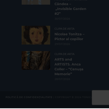
Cândea –
„Invisible Garden
#2”
30/07/2026
CLIPA DE ARTA
Nicolae Tonitza –
Pictor al copiilor
29/07/2026
CLIPA DE ARTA
ARTS and
ARTISTS. Anca
Coller – “Cenușa
Memorie”
28/07/2026
POLITICĂ DE CONFIDENȚIALITATE
| COPYRIGHT © 2026 TONICA GROUP