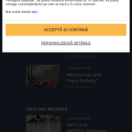
configura opțiunile. Vă puteți modifica preferințele și, în special, vă puteți
oarea florilor” la
retrage consimțământul pe site-ul nostru în orice moment.
Galeria Romană
Mai multe detalii
aici
.
62.731 vizualizari
CLIPA DE ARTA
ACCEPTĂ SI CONTINUĂ
Fotografii de
Bogdan Gîrbovan
PERSONALIZEAZĂ SETĂRILE
în expoziția HOME
de la Vila Catena
16.212 vizualizari
CLIPA DE ARTA
Albumul de artă
“Paris Pallady”
6.596 vizualizari
CELE MAI RECENTE
CLIPA DE ARTA
ARTS and
ARTISTS. Floriama