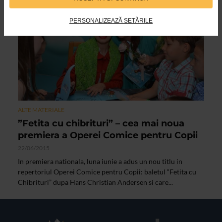
PERSONALIZEAZĂ SETĂRILE
ALTE MATERIALE
”Fetita cu chibrituri” – cea mai noua
premiera a Operei Comice pentru Copii
22/06/2015
In premiera nationala, luna iunie a adus un nou titlu in
repertoriul Operei Comice pentru Copii: baletul “Fetita cu
Chibrituri” dupa Hans Christian Andersen si care...