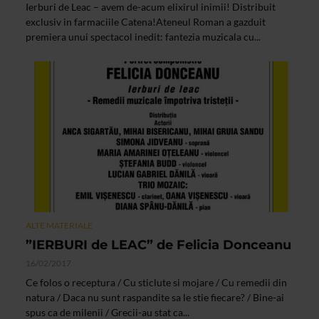
Ierburi de Leac – avem de-acum elixirul inimii! Distribuit
exclusiv in farmaciile Catena!Ateneul Roman a gazduit
premiera unui spectacol inedit: fantezia muzicala cu...
ALTE MATERIALE
”IERBURI de LEAC” de Felicia Donceanu
16/02/2017
Ce folos o receptura / Cu sticlute si mojare / Cu remedii din
natura / Daca nu sunt raspandite sa le stie fiecare? / Bine-ai
spus ca de milenii / Grecii-au stat ca...