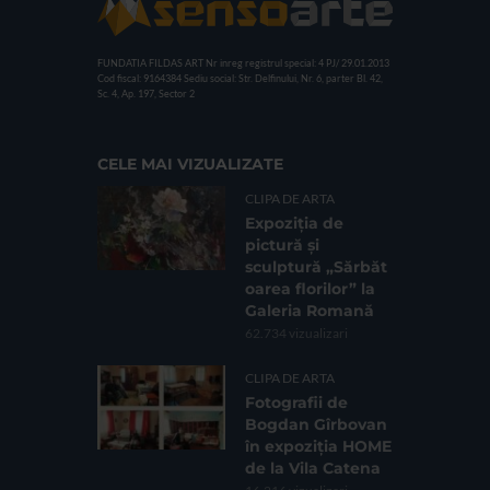
FUNDATIA FILDAS ART
Nr inreg registrul special: 4 PJ/ 29.01.2013
Cod fiscal: 9164384
Sediu social: Str. Delfinului, Nr. 6, parter Bl. 42,
Sc. 4, Ap. 197, Sector 2
CELE MAI VIZUALIZATE
CLIPA DE ARTA
Expoziția de
pictură și
sculptură „Sărbăt
oarea florilor” la
Galeria Romană
62.734 vizualizari
CLIPA DE ARTA
Fotografii de
Bogdan Gîrbovan
în expoziția HOME
de la Vila Catena