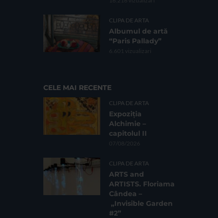
16.216 vizualizari
CLIPA DE ARTA
Albumul de artă
“Paris Pallady”
6.601 vizualizari
CELE MAI RECENTE
CLIPA DE ARTA
Expoziția
Alchimie –
capitolul II
07/08/2026
CLIPA DE ARTA
ARTS and
ARTISTS. Floriama
Cândea –
„Invisible Garden
#2”