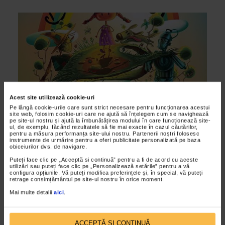
Acest site utilizează cookie-uri
Pe lângă cookie-urile care sunt strict necesare pentru funcționarea acestui
site web, folosim cookie-uri care ne ajută să înțelegem cum se navighează
pe site-ul nostru și ajută la îmbunătățirea modului în care funcționează site-
ul, de exemplu, făcând rezultatele să fie mai exacte în cazul căutărilor,
ALTE MATERIALE
pentru a măsura performanța site-ului nostru. Partenerii noștri folosesc
instrumente de urmărire pentru a oferi publicitate personalizată pe baza
Premiera la Opera Comica pentru Copii:
obiceiurilor dvs. de navigare.
musicalul “Micuta Dorothy”
Puteți face clic pe „Acceptă si continuă” pentru a fi de acord cu aceste
utilizări sau puteți face clic pe „Personalizează setările” pentru a vă
09/02/2017
configura opțiunile. Vă puteți modifica preferințele și, în special, vă puteți
retrage consimțământul pe site-ul nostru în orice moment.
Februarie aduce o noua premiera pe scena Operei Comice
pentru Copii, musicalul “Micuta Dorothy” de Marius Teicu,
Mai multe detalii
aici
.
pe libretul Silviei Kerim. Regia Antoanetei Cojocaru...
ACCEPTĂ SI CONTINUĂ