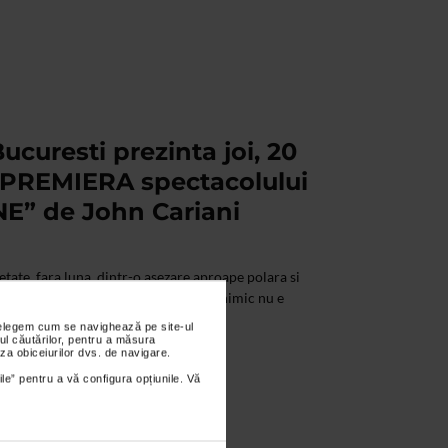
ucuresti prezinta joi, 20
 PREMIERA spectacolului
” de John Cariani
etate, fara luna, dintr-o asezare aproape polara si
 apartine de statul american Maine, nimic nu e
nțelegem cum se navighează pe site-ul
ul căutărilor, pentru a măsura
za obiceiurilor dvs. de navigare.
ile” pentru a vă configura opțiunile. Vă