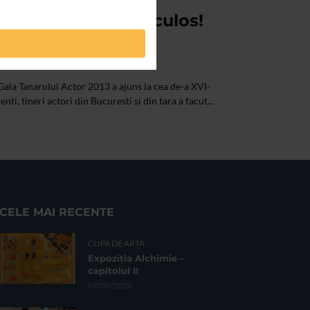
actor, sunt spectaculos!
up
 Gala Tanarului Actor 2013 a ajuns la cea de-a XVI-
i, tineri actori din Bucuresti si din tara a facut...
CELE MAI RECENTE
CLIPA DE ARTA
Expoziția Alchimie –
capitolul II
07/08/2026