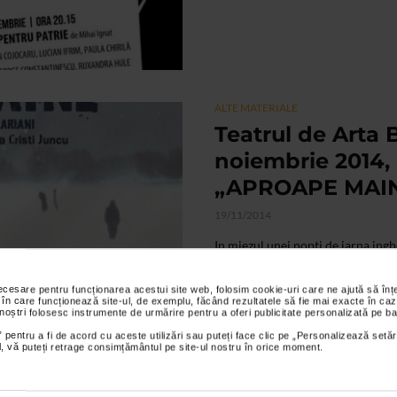
ALTE MATERIALE
Teatrul de Arta B
noiembrie 2014,
„APROAPE MAINE
19/11/2014
In miezul unei nopti de iarna ingh
aproape mitica, care „aproape ca”
asa...
necesare pentru funcționarea acestui site web, folosim cookie-uri care ne ajută să î
 în care funcționează site-ul, de exemplu, făcând rezultatele să fie mai exacte în caz
 noștri folosesc instrumente de urmărire pentru a oferi publicitate personalizată pe ba
 pentru a fi de acord cu aceste utilizări sau puteți face clic pe „Personalizează setăr
ial, vă puteți retrage consimțământul pe site-ul nostru în orice moment.
ALTE MATERIALE