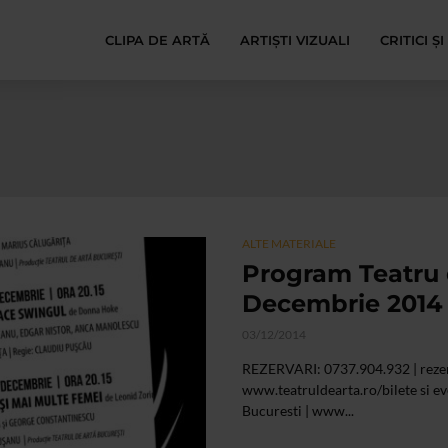
CLIPA DE ARTĂ
ARTIȘTI VIZUALI
CRITICI Ș
ALTE MATERIALE
Program Teatru 
Decembrie 2014
03/12/2014
REZERVARI: 0737.904.932 |
reze
www.teatruldearta.ro/bilete si even
Bucuresti | www...