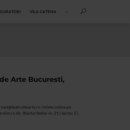
I CURATORI
VILA CATENA
···
de Arte Bucuresti,
rvari@teatruldearta.ro
| bilete online pe
tim.ro Str. Sfantul Stefan nr. 21 | Sector 2 |